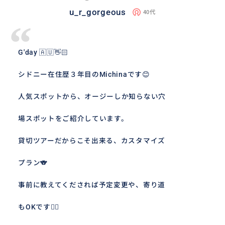
u_r_gorgeous
40代
“
G'day 🇦🇺👋🏻
シドニー在住歴３年目のMichinaです😊
人気スポットから、オージーしか知らない穴
場スポットをご紹介しています。
貸切ツアーだからこそ出来る、カスタマイズ
プラン🐨
事前に教えてくだされば予定変更や、寄り道
もOKです👌🏻