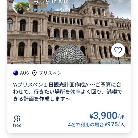
みっち in Aus
4.9
(19件)
AUS
ブリスベン
\\ブリスベン１日観光計画作成// ～ご予算に合
わせて、行きたい場所を効率よく回り、満喫で
きる計画を作成します～
3,900
¥
/
組
975
/
¥
4名で利用の場合
人
free