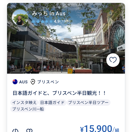
みっち in Aus
4.9
(19件)
AUS
ブリスベン
日本語ガイドと、ブリスベン半日観光！！
インスタ映え
日本語ガイド
ブリスベン半日ツアー
ブリスベン川―船
15,900
¥
/
組