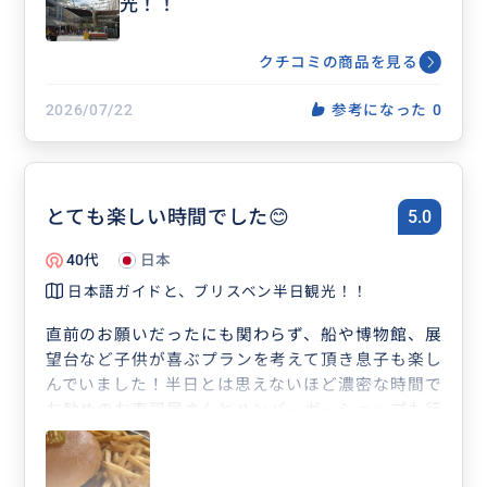
光！！
クチコミの商品を見る
2026/07/22
参考になった
0
とても楽しい時間でした😊
5.0
40代
日本
日本語ガイドと、ブリスベン半日観光！！
直前のお願いだったにも関わらず、船や博物館、展
望台など子供が喜ぶプランを考えて頂き息子も楽し
んでいました！半日とは思えないほど濃密な時間で
お勧めのお寿司屋さんとハンバーガーショップも行
きましたがどちらも美味しかったです！
ゴールドコーストへの行き方も丁寧に紙に書いて教
えてくださり、感謝です！