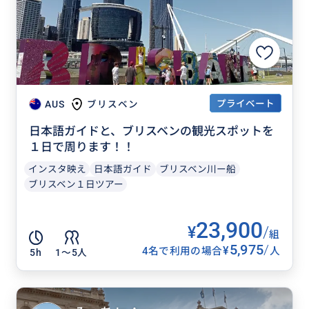
プライベート
AUS
ブリスベン
日本語ガイドと、ブリスベンの観光スポットを
１日で周ります！！
インスタ映え
日本語ガイド
ブリスベン川ー船
ブリスベン１日ツアー
23,900
¥
/
組
5,975
/
¥
4名で利用の場合
人
5h
1〜5人