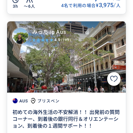
3,975
/
¥
4名で利用の場合
人
3h
〜6人
みっち in Aus
4.9
(19件)
AUS
ブリスベン
初めての海外生活の不安解消！！ 出発前の質問
コーナー、到着後の銀行同行＆オリエンテーシ
ョン、到着後の１週間サポート！！