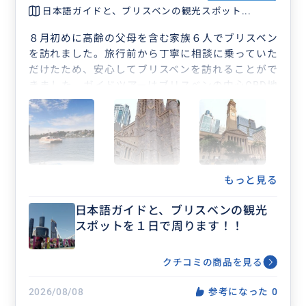
日本語ガイドと、ブリスベンの観光スポット...
８月初めに高齢の父母を含む家族６人でブリスベン
を訪れました。旅行前から丁寧に相談に乗っていた
だけたため、安心してブリスベンを訪れることがで
きました。ガイドツアーはブリスベンの中心CBD地
区を中心に徒歩や公共機関を用いて行いました。
【当日の大まかな行程】
ホテルから徒歩でシティホールへ⇒シティホール時
計塔見学⇒フェリーでストーリブリッジ下のハワー
ドスミスへ⇒徒歩でセントジョーンズ大聖堂へ⇒大
聖堂の内部の見学⇒ハワードスミスで昼食⇒フェリ
もっと見る
ーでニューファームパークへ⇒フェリーでホテル周
日本語ガイドと、ブリスベンの観光
辺まで
スポットを１日で周ります！！
天候にも恵まれ最高の市内観光になりました。母
がブリスベンに移住したくなったというくらい素敵
なガイドでした。
クチコミの商品を見る
何より、みっちさんの人柄や、日本語でコミュニュ
ケーションが取れる安心感は最高でした。
2026/08/08
参考になった
0