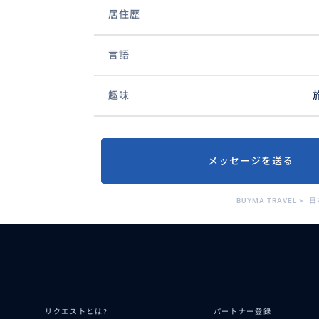
居住歴
言語
趣味
メッセージを送る
BUYMA TRAVEL
>
日
リクエストとは?
パートナー登録