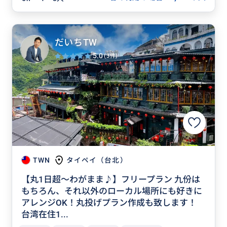
だいちTW
5.0
(3件)
TWN
タイペイ（台北）
【丸1日超～わがまま♪】フリープラン 九份は
もちろん、それ以外のローカル場所にも好きに
アレンジOK！丸投げプラン作成も致します！
台湾在住1...