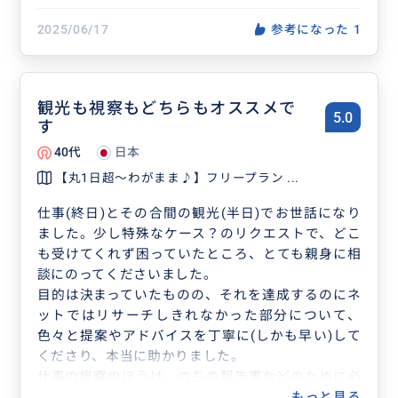
ダイチさんにご案内頂きたいです🙇‍♂️🙇‍♀️
2025/06/17
参考になった
1
観光も視察もどちらもオススメで
5.0
す
40代
日本
【丸1日超～わがまま♪】フリープラン ...
仕事(終日)とその合間の観光(半日)でお世話になり
ました。少し特殊なケース？のリクエストで、どこ
も受けてくれず困っていたところ、とても親身に相
談にのってくださいました。
目的は決まっていたものの、それを達成するのにネ
ットではリサーチしきれなかった部分について、
色々と提案やアドバイスを丁寧に(しかも早い)して
くださり、本当に助かりました。
仕事の視察のほうは、のちの報告書などのために必
要な写真を撮ったり、現地の人へのインタビューな
もっと見る