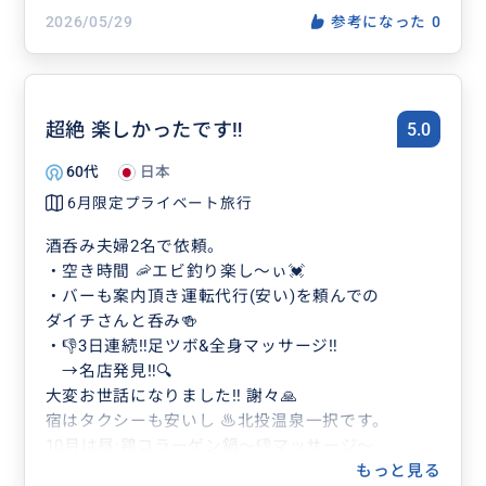
2026/05/29
参考になった
0
超絶 楽しかったです‼️
5.0
60代
日本
6月限定プライベート旅行
酒呑み夫婦2名で依頼。
・空き時間 🦐エビ釣り楽し〜ぃ💓
・バーも案内頂き運転代行(安い)を頼んでの
ダイチさんと呑み🍻
・👎3日連続‼️足ツボ&全身マッサージ‼️
→名店発見‼️🔍
大変お世話になりました‼️ 謝々🙏
宿はタクシーも安いし ♨️北投温泉一択です。
10月は昼:鶏コラーゲン鍋〜👎マッサージ〜
居酒屋〜スナック🍻
もっと見る