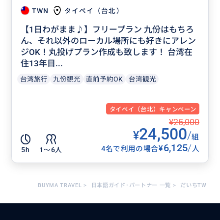
TWN
タイペイ（台北）
【1日わがまま♪】フリープラン 九份はもちろ
ん、それ以外のローカル場所にも好きにアレン
ジOK！丸投げプラン作成も致します！ 台湾在
住13年目...
台湾旅行
九份観光
直前予約OK
台湾観光
タイペイ（台北）キャンペーン
¥25,000
24,500
¥
/
組
6,125
/
¥
4名で利用の場合
人
5h
1〜6人
BUYMA TRAVEL
>
日本語ガイド･パートナー 一覧
>
だいちTW