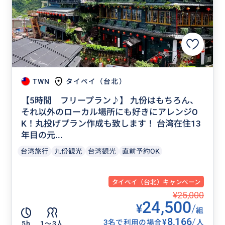
TWN
タイペイ（台北）
【5時間 フリープラン♪】 九份はもちろん、
それ以外のローカル場所にも好きにアレンジO
K！丸投げプラン作成も致します！ 台湾在住13
年目の元...
台湾旅行
九份観光
台湾観光
直前予約OK
タイペイ（台北）キャンペーン
¥25,000
24,500
¥
/
組
8,166
/
¥
3名で利用の場合
人
5h
1〜3人