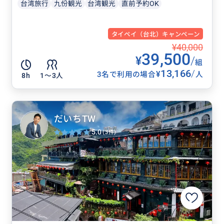
台湾旅行
九份観光
台湾観光
直前予約OK
タイペイ（台北）キャンペーン
¥40,000
39,500
¥
/
組
13,166
/
¥
3名で利用の場合
人
8h
1〜3人
だいちTW
5.0
(3件)