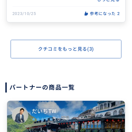
どがありました。そういったことへの理解が早く適
宜対応してくれました。通訳に徹してくれるとき
2023/10/25
参考になった
2
と、観光で一緒に楽しむときなどの切り替えもあり
がたかったです。
自分に必要な情報をピンポイントですぐに教えてく
れたので、ちょっとした隙間時間での１人歩きもで
きました。
クチコミをもっと見る(3)
短期間でのミッションがたくさんありましたが、お
陰様でコンプリートできたし、それ以上に大満喫で
きて心から感謝です。
オリジナルで個人に合わせて対応してくださるし、
そしてタイトル通り丸投げもお任せできるので、オ
パートナーの商品一覧
ススメです！
だいちTW
5.0
(3件)