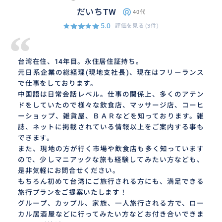
だいちTW
40代
5.0
評価を見る
(3件)
“
台湾在住、14年目。永住居住証持ち。
元日系企業の総経理(現地支社長)、現在はフリーランス
で仕事をしております。
中国語は日常会話レベル。仕事の関係上、多くのアテン
ドをしていたので様々な飲食店、マッサージ店、コーヒ
ーショップ、雑貨屋、ＢＡＲなどを知っております。雑
誌、ネットに掲載されている情報以上をご案内する事も
できます。
また、現地の方が行く市場や飲食店も多く知っています
ので、少しマニアックな旅も経験してみたい方なども、
是非気軽にお問合せください。
もちろん初めて台湾にご旅行される方にも、満足できる
旅行プランをご提案いたします！
グループ、カップル、家族、一人旅行される方で、ロー
カル居酒屋などに行ってみたい方などお付き合いできま