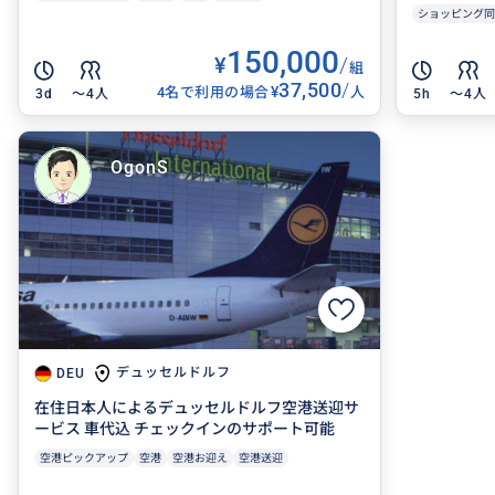
ショッピング同
150,000
¥
/
組
37,500
/
¥
4名で利用の場合
人
3d
〜4人
5h
〜4人
OgonS
デュッセルドルフ
DEU
在住日本人によるデュッセルドルフ空港送迎サ
ービス 車代込 チェックインのサポート可能
空港ピックアップ
空港
空港お迎え
空港送迎