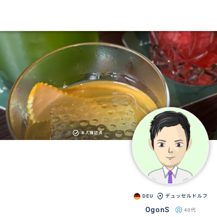
本人確認済
DEU
デュッセルドルフ
OgonS
40代