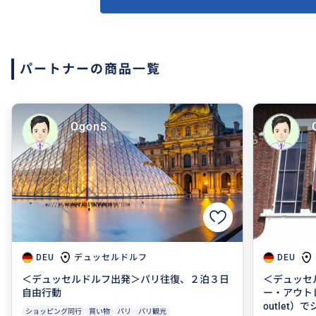
パートナーの商品一覧
OgonS
デュッセルドルフ
DEU
DEU
＜デュッセルドルフ出発＞パリ往復、２泊３日
＜デュッセ
自由行動
ー・アウトレ
outlet）
ショッピング同行
買い物
パリ
パリ観光