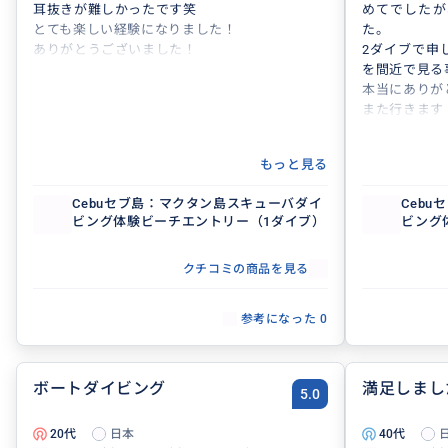
耳抜きが難しかったです笑
めてでしたが
とても楽しい経験になりました！
た。
ありがとうございました！
2ダイブで申
を間近で見る
本当にありが
また行きます
もっと見る
Cebuセブ島：マクタン島スキューバダイ
Ceb
ビング体験ビーチエントリー（1ダイブ）
ビング
クチコミの商品を見る
参考になった
0
ボートダイビング
満足しまし
5.0
20代
日本
40代