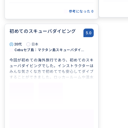
参考になった
0
初めてのスキューバダイビング
5.0
20代
日本
Cebuセブ島：マクタン島スキューバダイ...
今回が初めての海外旅行であり、初めてのスキ
ューバダイビングでした。インストラクターは
みんな気さくな方で初めてでも安心してダイブ
することができました。ロッカールームや温水
シャワーもあるのでダイビング中やダイビング
後も安心できると思います。また、送迎も初日
はマクタン島内のホテルまで時間前に来ていた
だき有意義な時間を過ごすことができました。
セブ島に来ることがあればまた利用したいなと
思います。
もっと見る
Cebuセブ島：マクタン島スキューバダイ