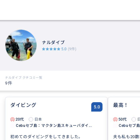
ナルダイブ
5.0
(9件)
ナルダイブ クチコミ一覧
9件
ダイビング
最高！
5.0
20代
日本
50代
Cebuセブ島：マクタン島スキューバダイ...
Cebuセブ
初めてのダイビングをしてきました。
夫も私も20