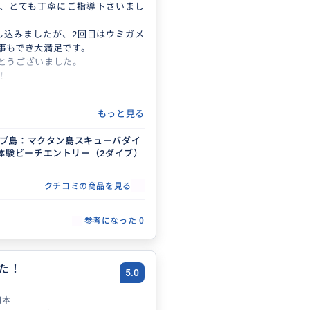
、とても丁寧にご指導下さいまし
し込みましたが、2回目はウミガメ
事もでき大満足です。
とうございました。
！
もっと見る
uセブ島：マクタン島スキューバダイ
体験ビーチエントリー（2ダイブ）
クチコミの商品を見る
参考になった
0
た！
5.0
日本