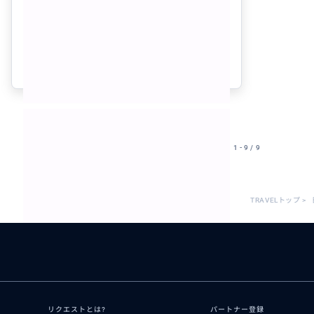
ビング体験ビーチエントリー（2ダイブ）
クチコミの商品を見る
参考になった
0
1 - 9 / 9
TRAVELトップ
>
リクエストとは?
パートナー登録