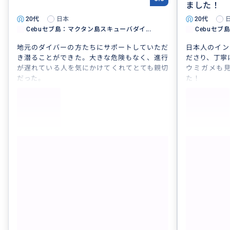
ました！
20代
日本
20代
Cebuセブ島：マクタン島スキューバダイ...
Cebuセブ
地元のダイバーの方たちにサポートしていただ
日本人のイン
き潜ることができた。大きな危険もなく、進行
ださり、丁寧
が遅れている人を気にかけてくれてとても親切
ウミガメも
だった。
た！
また利用したいです！
ありがとうご
もっと見る
Cebuセブ島：マクタン島スキューバダイ
Ceb
ビング体験ビーチエントリー（2ダイブ）
ビング
クチコミの商品を見る
参考になった
0