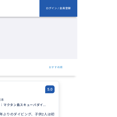
ログイン / 会員登録
おすすめ順
5.0
日本
島：マクタン島スキューバダイ...
数年ぶりのダイビング、子供2人は初