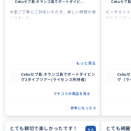
Cebuセブ島:オランゴ島でボートダイビ...
Cebuセブ
大変ご丁寧にご対応いただき、楽しい時間が過
ビーチエント
ごせました。
がとうござい
もっと見る
Cebuセブ島:オランゴ島でボートダイビン
Ceb
グ2ダイブツアー(ライセンス所持者)
グ（ラ
クチコミの商品を見る
参考になった
0
とても親切で楽しかったです！
とても綺麗
5.0