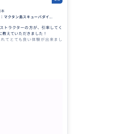
日本
島：マクタン島スキューバダイ...
ストラクターの方が、引率してく
に教えていただきました！
見れてとても良い体験が出来まし
ざいました！！
もっと見る
uセブ島：マクタン島スキューバダイ
体験ビーチエントリー（2ダイブ）
クチコミの商品を見る
参考になった
0