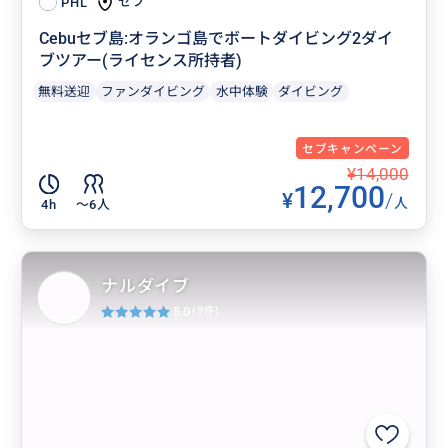
セブ
PHL
Cebuセブ島:オランゴ島でボートダイビング2ダイ
ブツアー(ライセンス所持者)
無料送迎
ファンダイビング
水中体験
ダイビング
セブキャンペーン
¥14,000
12,700
¥
/
人
4h
〜6人
ナルダイブ
5.0
(9件)