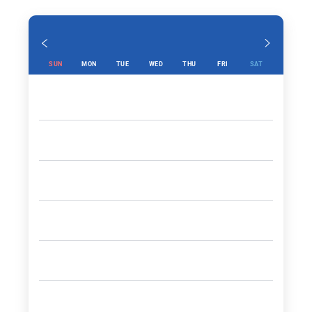
SUN
MON
TUE
WED
THU
FRI
SAT