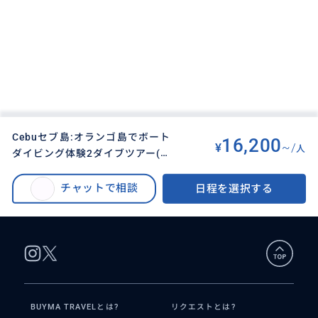
Cebuセブ島:オランゴ島でボート
16,200
¥
~/
人
ダイビング体験2ダイブツアー(ラ
BUYMA TRAVEL
>
セブオプショナルツアー
>
イセンス不要)
Cebuセブ島:オランゴ島でボートダイビング体験2ダイブツアー(ライセンス不
チャットで相談
日程を選択する
要)
BUYMA TRAVELとは?
リクエストとは?