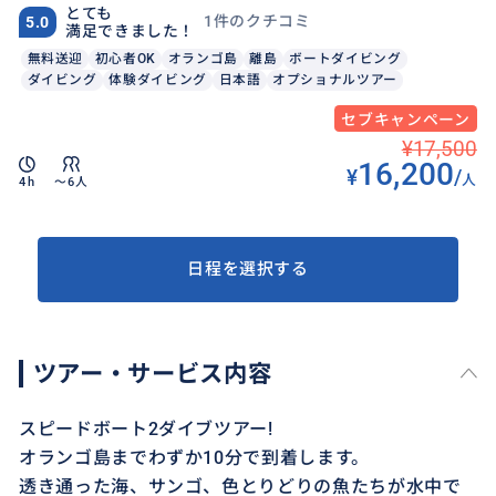
とても
1件のクチコミ
5.0
満足できました！
無料送迎
初心者OK
オランゴ島
離島
ボートダイビング
ダイビング
体験ダイビング
日本語
オプショナルツアー
セブキャンペーン
¥17,500
16,200
¥
/
人
4h
〜6人
日程を選択する
ツアー・サービス内容
スピードボート2ダイブツアー!
オランゴ島までわずか10分で到着します。
透き通った海、サンゴ、色とりどりの魚たちが水中で