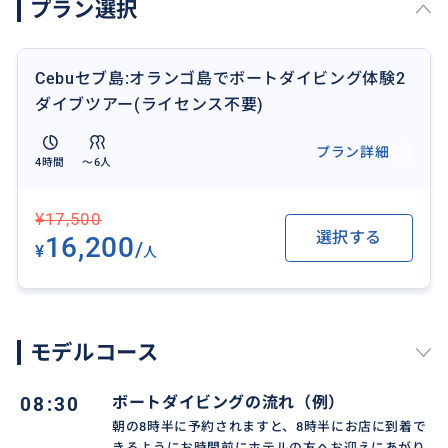
プラン選択
す。
マクタン島エリアは無料送迎を行っております。
Cebuセブ島:オランゴ島でボートダイビング体験2
ダイブツアー(ライセンス不要)
プラン詳細
4時間
〜6人
¥17,500
選択する
16,200
/
¥
人
モデルコース
08:30
ボートダイビングの流れ（例）
朝の8時半に予約されますと、8時半にお店に到着で
きるようにお時間前にホテルの方へお迎えにあがり