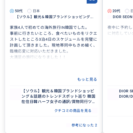
50代
日本
20代
【ソウル】観光＆韓国ブランドショッピング...
DIOR SEO
家族4人で初めての海外旅行IN韓国でした。
夜中に予約し
事前に行きたいところ、食べたいものをリクエ
に対応してい
ストしたところ3泊4日のスケジュールを完璧に
計画して頂きました。現地帯同中もきめ細く、
臨機応変に対応いただきました。
大満足の旅行になりました！！
もっと見る
【ソウル】観光＆韓国ブランドショッピ
DIOR
ング＆話題のトレンドスポット巡り 韓国
DIOR/
在住日韓ハーフ女子の通訳/買物同行ツア
ー 予約用
クチコミの商品を見る
参考になった
2