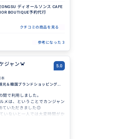
 SEONGSU ディオールソンス CAFE
DIOR BOUTIQUE予約代行
クチコミの商品を見る
参考になった
3
ケジャン🦀
5.0
日本
観光＆韓国ブランドショッピング...
の間で利用しました。
ルメは、ということでカンジャン
めていただきました😊
ていないと一人では大変時間がか
mikiさんのガイドのおかげで短時
ズに移動することができました。
、安心して利用することができま