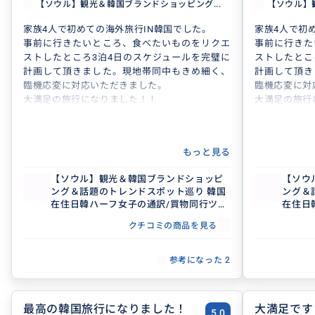
【ソウル】観光＆韓国ブランドショッピング...
【ソウル】
家族4人で初めての海外旅行IN韓国でした。
家族4人で初
事前に行きたいところ、食べたいものをリクエ
事前に行きた
ストしたところ3泊4日のスケジュールを完璧に
ストしたとこ
計画して頂きました。現地帯同中もきめ細く、
計画して頂き
臨機応変に対応いただきました。
臨機応変に対
大満足の旅行になりました！！
大満足の旅行
もっと見る
【ソウル】観光＆韓国ブランドショッピ
【ソウ
ング＆話題のトレンドスポット巡り 韓国
ング＆
在住日韓ハーフ女子の通訳/買物同行ツア
在住日
ー 予約用
ー 予
クチコミの商品を見る
参考になった
2
最高の韓国旅行になりました！
大満足です
5.0