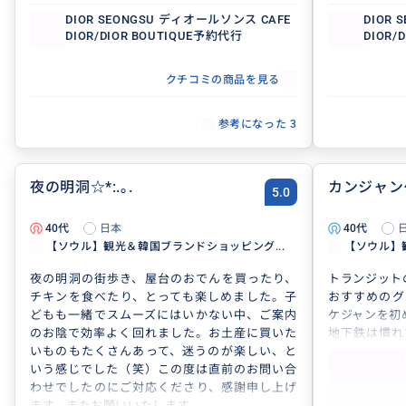
DIOR SEONGSU ディオールソンス CAFE
DIOR
DIOR/DIOR BOUTIQUE予約代行
DIOR/
クチコミの商品を見る
参考になった
3
夜の明洞☆*:.｡.
カンジャン
5.0
40代
日本
40代
【ソウル】観光＆韓国ブランドショッピング...
【ソウル】
夜の明洞の街歩き、屋台のおでんを買ったり、
トランジット
チキンを食べたり、とっても楽しめました。子
おすすめのグ
どもも一緒でスムーズにはいかない中、ご案内
ケジャンを初
のお陰で効率よく回れました。お土産に買いた
地下鉄は慣れ
いものもたくさんあって、迷うのが楽しい、と
かるところ、
いう感じでした（笑）この度は直前のお問い合
間でもスムー
わせでしたのにご対応くださり、感謝申し上げ
雰囲気も良く
ます。またお願いいたします。
した。