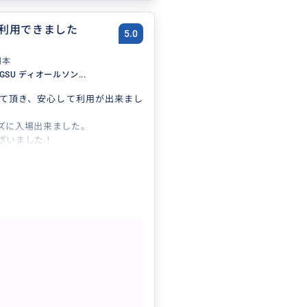
利用できました
5.0
日本
NGSU ディオールソン...
て頂き、安心して利用が出来まし
ズに入場出来ました。
ざいました！
もっと見る
 SEONGSU ディオールソンス CAFE
DIOR BOUTIQUE予約代行
クチコミの商品を見る