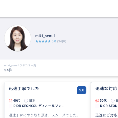
miki_seoul
5.0
(34件)
miki_seoul クチコミ一覧
34件
迅速丁寧でした
迅速な対応
5.0
40代
日本
50代
DIOR SEONGSU ディオールソン...
DIOR SEO
迅速丁寧にやり取り頂き、スムーズでした。
迅速にご対応