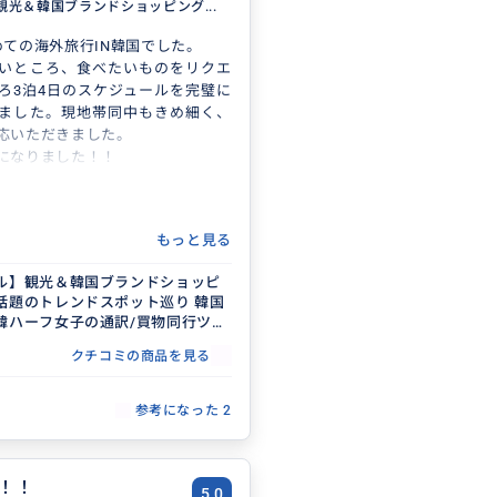
観光＆韓国ブランドショッピング...
めての海外旅行IN韓国でした。
いところ、食べたいものをリクエ
ろ3泊4日のスケジュールを完璧に
ました。現地帯同中もきめ細く、
応いただきました。
になりました！！
もっと見る
ル】観光＆韓国ブランドショッピ
話題のトレンドスポット巡り 韓国
韓ハーフ女子の通訳/買物同行ツア
約用
クチコミの商品を見る
参考になった
2
！！
5.0