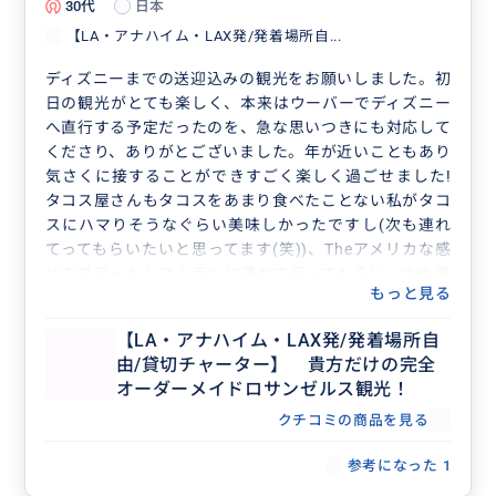
30代
日本
【LA・アナハイム・LAX発/発着場所自...
ディズニーまでの送迎込みの観光をお願いしました。初
日の観光がとても楽しく、本来はウーバーでディズニー
へ直行する予定だったのを、急な思いつきにも対応して
くださり、ありがとございました。年が近いこともあり
気さくに接することができすごく楽しく過ごせました!
タコス屋さんもタコスをあまり食べたことない私がタコ
スにハマりそうなぐらい美味しかったですし(次も連れ
てってもらいたいと思ってます(笑))、Theアメリカな感
じのステーキレストランに連れて行ってもらい、大大満
もっと見る
足で旅が終わりました!!
次行く機会があれば、是非またOJIさんにお願いしたい
【LA・アナハイム・LAX発/発着場所自
です！
由/貸切チャーター】 貴方だけの完全
オーダーメイドロサンゼルス観光！
クチコミの商品を見る
参考になった
1