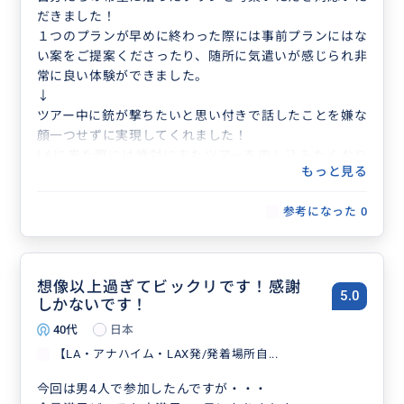
だきました！
１つのプランが早めに終わった際には事前プランにはな
い案をご提案くださったり、随所に気遣いが感じられ非
常に良い体験ができました。
↓
ツアー中に銃が撃ちたいと思い付きで話したことを嫌な
顔一つせずに実現してくれました！
LAに来た際には絶対にまたツアーを申し込みたくなり
もっと見る
ました！
LAのツアーでお悩みの方は是非申し込んでください！
参考になった
0
満足した体験になること間違いなしです！
想像以上過ぎてビックリです！感謝
5.0
しかないです！
40代
日本
【LA・アナハイム・LAX発/発着場所自...
今回は男4人で参加したんですが・・・