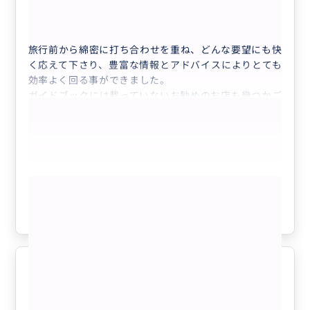
50代
日本
観光プラン
旅行前から綿密に打ち合わせを重ね、どんな要望にも快
く応えて下さり、豊富な情報とアドバイスによりとても
効率よく回る事ができました。
ガイドブックには載っていないお勧めのお店も幾つかご
紹介頂き、中でも可愛らしいステキなカフェでの朝食
や、息子が「フォーが好き」と聞いて案内して頂いたベ
トナム料理のお店でのフォーのおいしさには一瞬にして
沼ってしまいました！！
また、途中息子の体調が悪くなり病院に行く事になる緊
もっと見る
急なアクシデントに見舞われた時も、幅広い知識と応用
力で柔軟に対応して頂きました。
参考になった
0
期間中本当にいろんな事があり過ぎましたが、
トラブルも含めて忘れられない良い思い出となりまし
た。
そう思えたのも、楽しい旅になるよう全力でサポートし
ていただいたガイドさんのおかげです。
感じの良い好青年ガイドさん！
5.0
またロサンゼルスに来る機会があれば、同じガイドさん
50代
日本
にお願いしたいと思える本当に素敵な方でした。