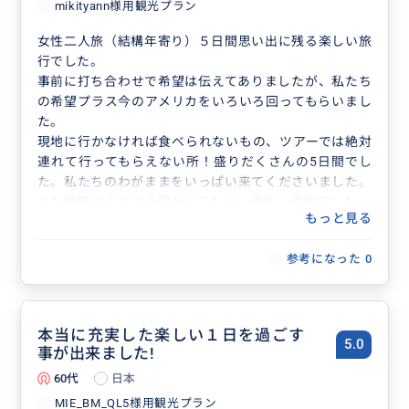
mikityann様用観光プラン
女性二人旅（結構年寄り）５日間思い出に残る楽しい旅
行でした。
事前に打ち合わせで希望は伝えてありましたが、私たち
の希望プラス今のアメリカをいろいろ回ってもらいまし
た。
現地に行かなければ食べられないもの、ツアーでは絶対
連れて行ってもらえない所！盛りだくさんの5日間でし
た。私たちのわがままをいっぱい来てくださいました。
また帰国するまで心配をしてもらい感謝、感謝でした。
もっと見る
また行くことがあれば、誰か行く人がいれば絶対に紹介
したガイドさんでした。
参考になった
0
本当にお世話になりました！！！
本当に充実した楽しい１日を過ごす
5.0
事が出来ました!
60代
日本
MIE_BM_QL5様用観光プラン