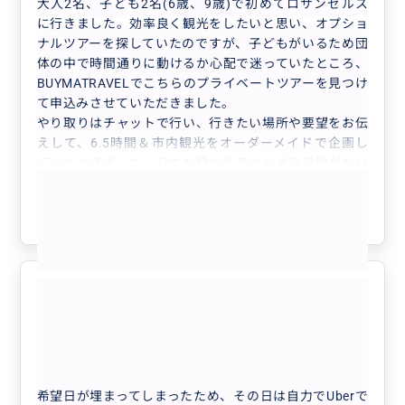
大人2名、子ども2名(6歳、9歳)で初めてロサンゼルス
に行きました。効率良く観光をしたいと思い、オプショ
ナルツアーを探していたのですが、子どもがいるため団
体の中で時間通りに動けるか心配で迷っていたところ、
BUYMATRAVELでこちらのプライベートツアーを見つけ
て申込みさせていただきました。
やり取りはチャットで行い、行きたい場所や要望をお伝
えして、6.5時間＆市内観光をオーダーメイドで企画し
ていただきました。日本を発つまでにあまり日数がない
もっと見る
中でのやり取りでしたが、時差を感じないくらいタイム
リーかつ丁寧にご連絡くださり、大変ありがたかったで
参考になった
1
す。
当日は基本のプランはありつつも私たちの状況に合わせ
て案内・移動してくださったので、子どもも無理なく観
光を満喫することができました。また、団体ツアーでは
行く事が出来ないようなお店にも連れて行ってもらえ
距離感がちょうどいい
4.0
て、とても嬉しかったです(子どもウケ抜群でした)。あ
30代
日本
りがとうございました！
プライベートツアーにして大正解、大満足な1日になり
NAH_BM_YTZ様用観光プラン
ました。
希望日が埋まってしまったため、その日は自力でUberで
小さいお子さんがいるご家庭はプライベートツアーオス