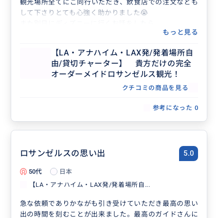
観光場所全てにご同行いただき、飲食店での注文なども
して下さりとても心強く助かりました😭
また別日にディズニーに行くお話をしたら
もっと見る
ディズニーの情報などもくださりディズニーもより楽し
むことが出来ました🌟
【LA・アナハイム・LAX発/発着場所自
またLAに行く機会があれば是非お願いしたいと思いま
由/貸切チャーター】 貴方だけの完全
した☺️✨️
オーダーメイドロサンゼルス観光！
クチコミの商品を見る
参考になった
0
ロサンゼルスの思い出
5.0
50代
日本
【LA・アナハイム・LAX発/発着場所自...
急な依頼でありかながも引き受けていただき最高の思い
出の時間を刻むことが出来ました。最高のガイドさんに