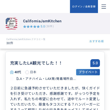
ログイン / 会員登録
CaliforniaJamKitchen
5.0
(30件)
CaliforniaJamKitchen クチコミ一覧
おすすめ順
30件
充実したLA観光でした！！
5.0
40代
日本
プライベート
【LA・アナハイム・LAX発/発着場所自...
２日前に急遽予約させていただきましたが、快くガイド
を引き受けていただき、感謝感謝です。がっつり予定を
入れず、私たちの希望に合わせて、途中でルート変更し
ていただいたり、昼食もタコスにする？ハンバーガーに
する？って相談しながら行き先をチョイスしてガイドし