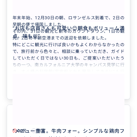
暖かいサポート、本当にありがとうございました！
ヒロコバ！様用観光プラン
年末年始、12月30日の朝、ロサンゼルス到着で、2日の
早朝の便で帰国しました。
“
お店も店員さんも可愛い😊朝食もボリューム満
その内、31日の観光と新年のカウンドダウン、1日の観
点。味も💯
”
光、2日の早朝空港までの送迎を依頼しました。
特にどこに観光に行けば良いかもよくわからなかったの
で、旅行前から色々と、相談に乗っていただき、ガイド
していただく日ではない30日も、ご提案いただいたう
ちの一つ、南カルフォルニア大学のキャンパス見学に行
き、すぐ横の科学館(宇宙船とかも展示してある)にも行
もっと見る
き、子どもたちも喜んで楽しめました！
その他の観光もプランを組んでいただき、ハリウッドや
参考になった
0
定番の観光スポットはもちろん、31日には、ロサンゼ
ルスレイカーズのバスケットの試合観戦も行きました！
想像以上に楽しく子供達も大喜びで、とても良い経験を
しました。ご提案したいただなければ、なかなか行かな
いところにも行けてとても有意義な観光になりました！
とても楽しい1日でした！
5.0
また、また、対応についても、非常に丁寧で、子供達に
“
メニュー豊富。牛肉フォー。シンプルな鶏肉フ
30代
日本
も優しくせっしていただき、安心して気軽に色々相談し