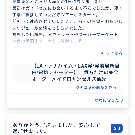
全員満足どころか大満足の1日になりました✨️
最初はガイドさんにお会いするまで不安でしたが、凄く
丁寧に挨拶していただきツアーがスタート。
前もって連絡させていただき、こちらの希望をお願いし
スケジュールを組んでもらいました。
観光したい場所、アウトレットやスーパーマーケット、
夕食の手配まで。本当に感謝です😊
時間を見ながら追加で行きたい場所へも柔軟に対応して
もっと見る
いただいてルートも変更してくれる事までしていただき
ました。
【LA・アナハイム・LAX発/発着場所自
スケジュール以外にもアメリカの流行のお店、アメリカ
由/貸切チャーター】 貴方だけの完全
だけのお店や年代に合わせたショッピングの提案。1日
オーダーメイドロサンゼルス観光！
がとても有意義であっという間に終わってしまいました
😅
クチコミの商品を見る
自分は初めてのロサンゼルスでしたが行って良かった
参考になった
0
し、お願いして良かったです‼️
またロサンゼルスに行く時には、また絶対にお願いしま
す🙏
ツアーもとっても楽しみましたが、ガイドさんの人の良
ありがとうございました。安心して
さにこのツアーの魅力もあるんだなと感じた1日でした‼️
5.0
過ごせました。
本当にありがとうございました🙇