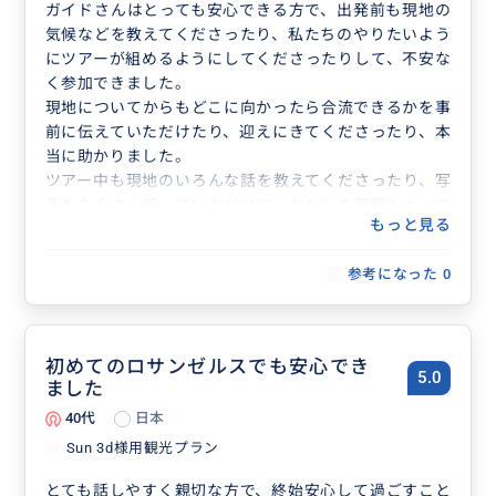
ガイドさんはとっても安心できる方で、出発前も現地の
気候などを教えてくださったり、私たちのやりたいよう
にツアーが組めるようにしてくださったりして、不安な
く参加できました。
現地についてからもどこに向かったら合流できるかを事
前に伝えていただけたり、迎えにきてくださったり、本
当に助かりました。
ツアー中も現地のいろんな話を教えてくださったり、写
真もたくさん撮っていただけて、わたしの両親もとって
もっと見る
も楽しかった！またお願いしたい！と大満足の旅行にな
りました！現地でもたくさんわがままを聞いてくださり
参考になった
0
本当にありがとうございました!
初めてのロサンゼルスでも安心でき
5.0
ました
40代
日本
Sun 3d様用観光プラン
とても話しやすく親切な方で、終始安心して過ごすこと