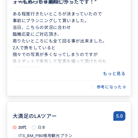
ォーもめっちゃ美味しかったです！
”
やすくとても良い感じでした。
YUU_BM_10Y様用観光プラン
個人のプライベートガイドさんでどんな方なのかなと少
ある程度行きたいところが決まっていたので
し不安があったのですが、お会いすると身元もしっかり
事前にプランニングして貰いました。
とした好青年で安心して子供達含め家族全員リラックス
当日、こちらの状況に合わせ
して楽しめました！
臨機応変にご対応頂き、
またロサンゼルスに行く機会があればお願いしたいと思
周りたいところにも全て回る事が出来ました。
います！
2人で旅をしていると
個々での写真が多くなってしまうのですが
各スポットで率先して写真を撮って頂けたのも
非常に有り難かったです。
もっと見る
写真の撮り方も勉強になりました！
ガイドさんがとても明るい方で
参考になった
0
いろいろお話し出来たのも楽しかったです。
初めてのLAですがとても満足な1日となりました。
ありがとうございました。
大満足のLAツアー
5.0
20代
日本
ITS_BM_PB0様用観光プラン