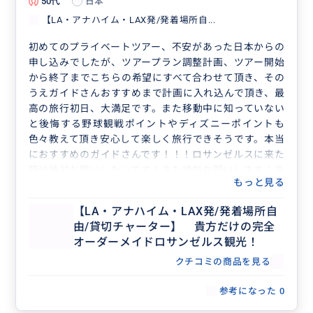
50代
日本
【LA・アナハイム・LAX発/発着場所自...
初めてのプライベートツアー、不安があった日本からの
申し込みでしたが、ツアープラン調整計画、ツアー開始
から終了までこちらの希望にすべて合わせて頂き、その
うえガイドさんおすすめまで計画に入れ込んで頂き、最
高の旅行初日、大満足です。また移動中に知っていない
と後悔する野球観戦ポイントやディズニーポイントも
色々教えて頂き安心して楽しく旅行できそうです。本当
におすすめのガイドさんです！！！ロサンゼルスに来た
時は絶対お願いしたいです！また絶対お願いします！あ
もっと見る
りがとうございました。
【LA・アナハイム・LAX発/発着場所自
由/貸切チャーター】 貴方だけの完全
オーダーメイドロサンゼルス観光！
クチコミの商品を見る
参考になった
0