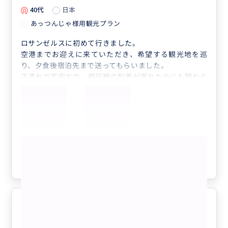
40代
日本
あっつんじゃ様用観光プラン
ロサンゼルスに初めて行きました。
空港までお迎えに来ていただき、希望する観光地を巡
り、夕食後宿泊先まで送ってもらいました。
子連れで不安な中、飛行機の到着が遅れたのにも関わら
ず、優しく臨機応変に対応してくださいました。
決めかねていた移動手段や、その他いろんなアドバイス
をいただいたおかげで、その後のロサンゼルス旅行が快
適になりました。
小中高という幅広い子どもたちへの対応も素晴らしかっ
もっと見る
たです。
本当にありがとうございました。
参考になった
0
心から信頼出来る超お勧めガイドさ
5.0
ん！