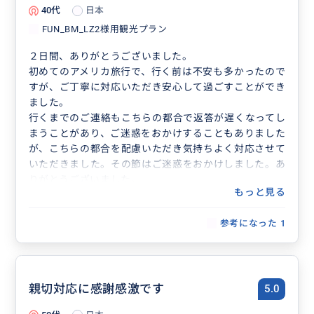
40代
日本
FUN_BM_LZ2様用観光プラン
２日間、ありがとうございました。
初めてのアメリカ旅行で、行く前は不安も多かったので
すが、ご丁寧に対応いただき安心して過ごすことができ
ました。
行くまでのご連絡もこちらの都合で返答が遅くなってし
まうことがあり、ご迷惑をおかけすることもありました
が、こちらの都合を配慮いただき気持ちよく対応させて
いただきました。その節はご迷惑をおかけしました。あ
りがとうございました。
もっと見る
子どもたちもとてもガイドさんがお気に召したようで
またロサンゼルスに行く機会があったら一緒に回ってほ
参考になった
1
しいと言っておりました。こちらのわがままなお願い
や、おすすめの場所などいろいろその場その場で臨機応
変にご対応いただきました。
楽しい旅行になったのは、ガイドさんのおかげだと思っ
ております。また、ロサンゼルスに行く際はどうぞよろ
親切対応に感謝感激です
5.0
しくお願いいたします。