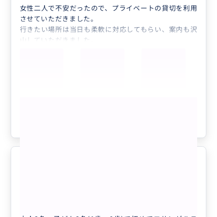
立ててくださいました。
女性二人で不安だったので、プライベートの貸切を利用
また、スーパーでの買い物ではアメリカの有名なお菓子
させていただきました。
やお土産にぴったりな物を
行きたい場所は当日も柔軟に対応してもらい、案内も沢
紹介してくださりとても嬉しかったです。
山していただきました。
飲食店やホテルのチェックインでも
また、一緒に周ってくださったので、安心して観光を楽
英語のサポートもしてくださりとても安心できました。
しむことができました。買い物のレジ対応など助けてく
（自分から英語で注文したり、話してみたい場合でも後
れて、とても優しい方でした。
ろからサポートしてくださいました。
ひとつひとつの場所が離れていましたが、希望していた
なので安心して英語で話すチャレンジができました。）
場所や思いがけない場所などに寄れました。
ガイドの方がとても優しくて明るい方なので
もっと見る
おかげさまで、楽しい一日を過ごすことができました。
現地の事など、色々なことをお話しできたのも
タコス美味しかったです。
嬉しかったです。
参考になった
0
ありがとうございました。
初めてのアメリカでしたが、大満足の旅でした。
またLAに行く時もお願いしようと思います。
大満足の1日でした！
5.0
40代
日本
chana1004様用観光プラン