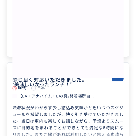
もっと見る
【LA・アナハイム・LAX発/発着場所自
由/貸切チャーター】 貴方だけの完全
オーダーメイドロサンゼルス観光！
クチコミの商品を見る
参考になった
0
問合せからツアー終了まで、とても
5.0
感じ良く対応いただきました。
“
美味しいかったランチ！
”
50代
日本
【LA・アナハイム・LAX発/発着場所自...
渋滞状況がわからず少し詰込み気味かと思いつつスケジ
ュールを希望しましたが、快く引き受けていただきまし
た。当日は車内も楽しくお話しながら、予想よりスムー
ズに目的地をまわることができとても満足な8時間にな
りました。またご縁があれば利用したいと思える素晴ら