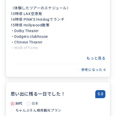
〈体験したツアーのスケジュール〉
13時頃 LAX空港発
14時頃 PINK'S Hotdogでランチ
15時頃 Hollywood散策
・Dolby Theater
・Dodgers clubhouse
・Chinese Theater
・Walk of Fame
・LALALAND
もっと見る
・LINE Friends Los Angeles
・TRADER JOE'S
参考になった
0
・Funko Hollywood
18時頃 GRIFFITH OBSERVATORY散策
20時頃 IN-N-OUT Burgerで夕食
21時頃 スーパーでお買い物
22時頃 ホテル着
思い出に残る一日でした！
5.0
当初の予定で行きたかった場所に加えて
30代
日本
ツアーの最中でもなるべく多くの
色々なお店に入ったり、観光名所を巡れるように予定を
ちゃんぷそん様用観光プラン