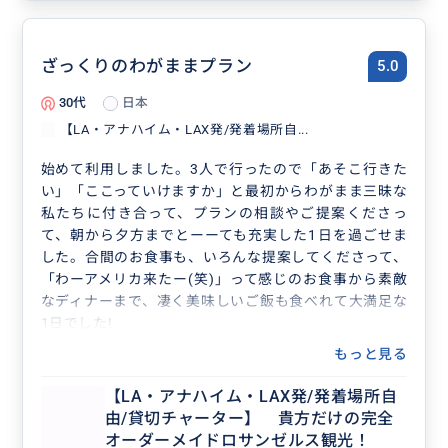
ざっくりのわがままプラン
5.0
30代
日本
【LA・アナハイム・LAX発/発着場所自...
始めて利用しました。3人で行ったので「あそこ行きた
い」「ここっていけますか」と最初からわがまま三昧な
私たちに付き合って、プランの相談やご提案くださっ
て、朝から夕方までとーーても充実した1日を過ごせま
した。合間のお食事も、いろんな提案してくださって、
「わーアメリカ来たー(笑)」って感じのお食事から素敵
なディナーまで、凄く美味しいご飯も食べれて大満足な
1日でした!
もっと見る
【LA・アナハイム・LAX発/発着場所自
由/貸切チャーター】 貴方だけの完全
オーダーメイドロサンゼルス観光！