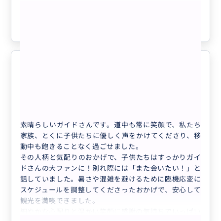
もっと見る
参考になった
3
最高のガイド
5.0
50代
日本
【ホーチミン近郊・1500円/1時間】空...
素晴らしいガイドさんです。道中も常に笑顔で、私たち
家族、とくに子供たちに優しく声をかけてくださり、移
動中も飽きることなく過ごせました。
その人柄と気配りのおかげで、子供たちはすっかりガイ
ドさんの大ファンに！別れ際には「また会いたい！」と
話していました。暑さや混雑を避けるために臨機応変に
スケジュールを調整してくださったおかげで、安心して
観光を満喫できました。
細やかな心配りと温かい笑顔に感謝の気持ちでいっぱい
もっと見る