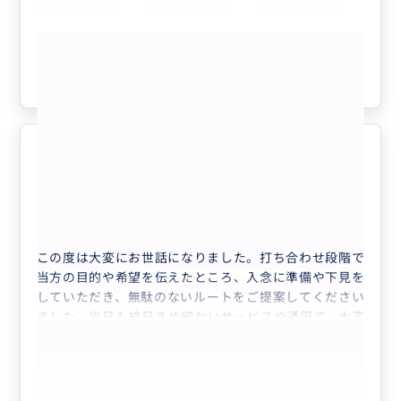
ありがとうました。またのご縁を楽しみにしています。
もっと見る
参考になった
1
またリピートしたいサービスでした
5.0
60代
日本
河合様向け
この度は大変にお世話になりました。打ち合わせ段階で
当方の目的や希望を伝えたところ、入念に準備や下見を
していただき、無駄のないルートをご提案してください
ました。当日も終日きめ細かいサービスや通訳で、大変
に頼もしいアテンドでした。また機会がありましたらど
うぞよろしくお願いいたします。