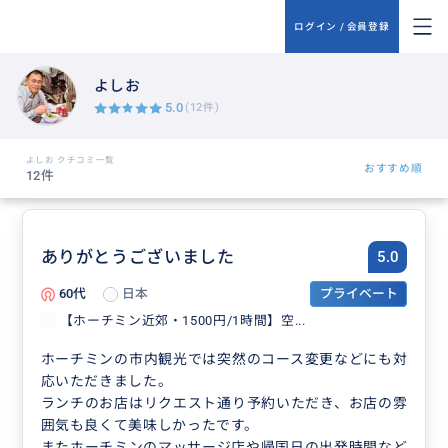
ログイン / 会員登録
よしお
5.0
(12件)
よしお クチコミ一覧
おすすめ順
12件
ありがとうございました
5.0
60代
日本
プライベート
【ホーチミン近郊・1500円/1時間】空...
ホーチミンの市内観光では突然のコース変更などにも対
応いただきました。
ランチのお店はリクエスト通り予約いただき、お店の雰
囲気も良くて美味しかったです。
またホーチミンのマッサージ店や帰国日の出発時間など