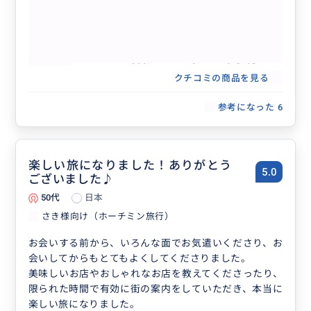
です。忘れられない家族の思い出になりました。本当に
ありがとうございました！
【ホーチミン近郊・1500円/1時間】空
港送迎、レストラン予約・同行、買い物
サポート、各種アクティビティ予約・同
行 また、マーケティングなどベトナム
クチコミの商品を見る
ビジネス全般
参考になった
6
楽しい旅になりました！ありがとう
5.0
ございました♪
50代
日本
さき様向け（ホーチミン旅行）
お会いする前から、いろんな面でお気遣いくださり、お
会いしてからもとてもよくしてくださりました。
美味しいお店やおしゃれなお店を教えてくださったり、
限られた時間で有効に街の案内をしていただき、本当に
楽しい旅になりました。