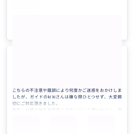
した。
初めての方や久しぶりの訪問で不安な方にも、ぜひおす
もっと見る
すめしたいアテンドだと思います。
本当にありがとうございました。
参考になった
0
◎ユーザーフレンドリーなガイドさ
5.0
ん
60代
日本
プライベート
透明思考様用
こちらの不注意や錯誤により何度かご迷惑をおかけしま
したが、ガイドのki kiさんは嫌な顔ひとつせず、大変親
切にご対応頂きました。
指定した観光地を効率良くアテンドして頂いた上に、希
望したミシュラン のレストラン3店も全てご案内頂き、
おかげさまで家族4人の忘れがたい想い出作りができま
した。