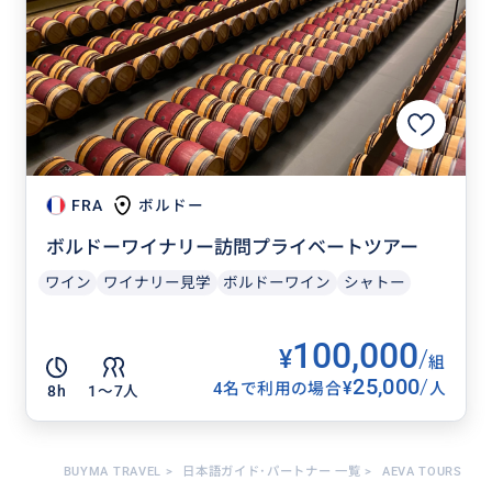
FRA
ボルドー
ボルドーワイナリー訪問プライベートツアー
ワイン
ワイナリー見学
ボルドーワイン
シャトー
100,000
¥
/
組
25,000
/
¥
4名で利用の場合
人
8h
1〜7人
BUYMA TRAVEL
>
日本語ガイド･パートナー 一覧
>
AEVA TOURS