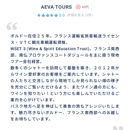
AEVA TOURS
40代
5.0
評価を見る
(5件)
“
ボルドー在住２５年。フランス運輸省旅客輸送ライセン
ス・ＶＴＣ観光車輌運転資格、
WSET 3 (Wine & Spirit Education Trust)。フランス南西
部、南仏プロヴァンスコートダジュールを主に扱う現地
ツアー会社経営。
数多くのシャトーを訪問して基盤を築き、２０１２年か
らワイン愛好家のお客様をご案内しています。シャトー
の人たちと交流しながら現地でしか見られない畑の様子
を充分にご覧いただけるよう、またワイン通の方にも、
ワインを知りたい！という方にも楽しんでいただけるご
案内を心がけています。
バスク地方へ足を伸ばして美食の旅もアレンジいたしま
す。魅力尽きないボルドー、フランス南西部へのお越し
をお待ちしています。