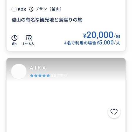
プサン（釜山）
KOR
釜山の有名な観光地と食巡りの旅
20,000
¥
/
組
5,000
/
¥
4名で利用の場合
人
8h
1〜6人
A I K A
5.0
(20件)