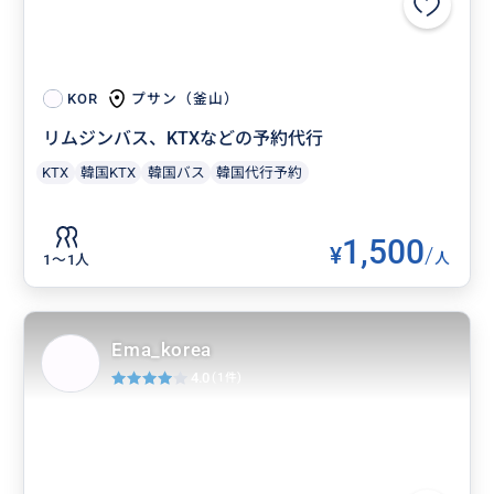
プサン（釜山）
KOR
リムジンバス、KTXなどの予約代行
KTX
韓国KTX
韓国バス
韓国代行予約
1,500
¥
/
人
1〜1人
Ema_korea
4.0
(1件)