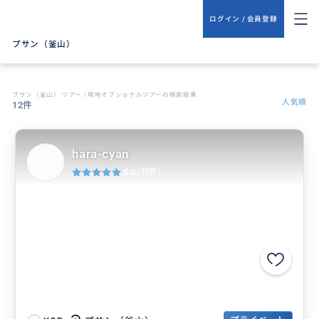
ログイン / 会員登録
プサン（釜山）
プサン（釜山） ツアー | 現地オプショナルツアーの検索結果
人気順
12件
hara-cyan
5.0
(30件)