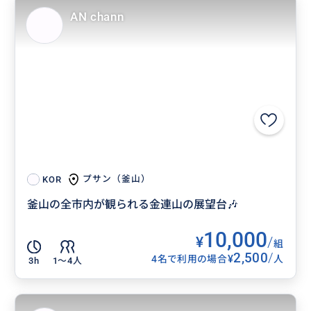
AN chann
プサン（釜山）
KOR
釜山の全市内が観られる金連山の展望台🎶
10,000
¥
/
組
2,500
/
¥
4名で利用の場合
人
3h
1〜4人