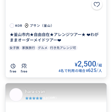
プサン（釜山）
KOR
★釜山市内★自由自在★アレンジツアー★ ❤️わが
ままオーダーメイドツアー❤️
女子旅
家族旅行
グルメ
行き先アレンジ可
2,500
¥
/
組
625
/
¥
4名で利用の場合
人
free
free
hara-cyan
5.0
(30件)