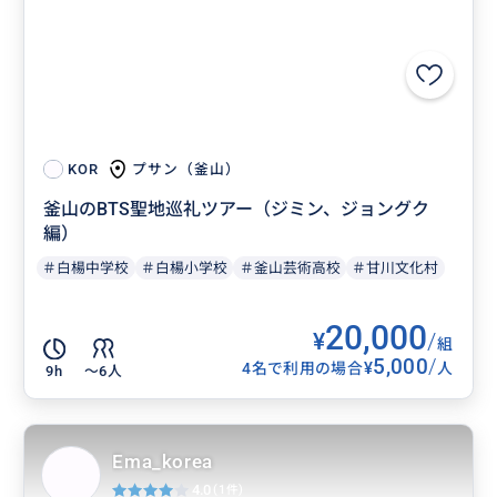
プサン（釜山）
KOR
釜山のBTS聖地巡礼ツアー（ジミン、ジョングク
編）
＃白楊中学校
＃白楊小学校
＃釜山芸術高校
＃甘川文化村
20,000
¥
/
組
5,000
/
¥
4名で利用の場合
人
9h
〜6人
Ema_korea
4.0
(1件)