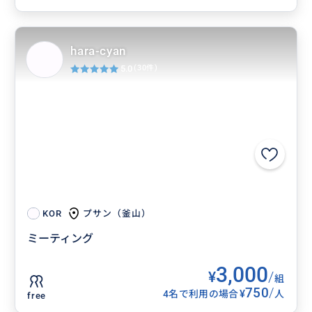
hara-cyan
5.0
(30件)
プサン（釜山）
KOR
ミーティング
3,000
¥
/
組
750
/
¥
4名で利用の場合
人
free