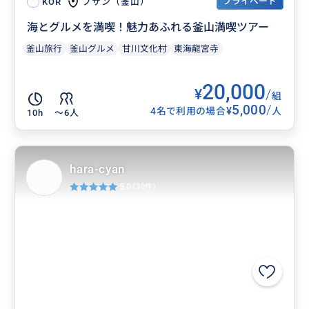
プライベート
プサン（釜山）
KOR
海とグルメを満喫！魅力あふれる釜山満喫ツアー
釜山旅行
釜山グルメ
甘川文化村
東海龍宮寺
20,000
¥
/
組
5,000
/
¥
4名で利用の場合
人
10h
〜6人
hara-cyan
5.0
(30件)