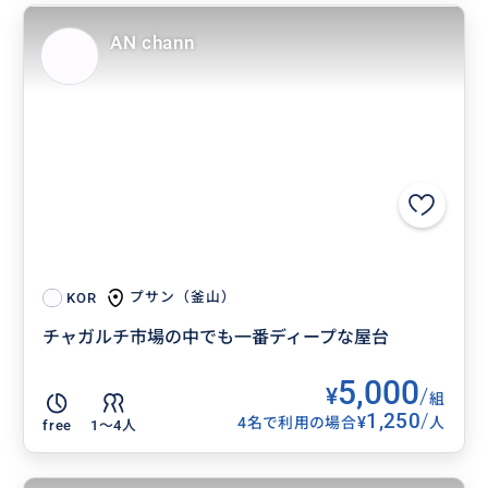
AN chann
プサン（釜山）
KOR
チャガルチ市場の中でも一番ディープな屋台
5,000
¥
/
組
1,250
/
¥
4名で利用の場合
人
free
1〜4人