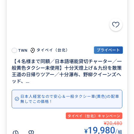
プライベート
タイペイ（台北）
TWN
【４名様まで同額／日本語堪能貸切チャーター／一
般黄色タクシー未使用】十分天燈上げ＆九份を散策
王道の日帰りツアー／十分瀑布、野柳クイーンズヘ
ッド、...
日本人経営なので安心＆一般タクシー車(黄色)の配車
無しでこの価格！
タイペイ（台北）キャンペーン
¥20,480
19,980
¥
/
組