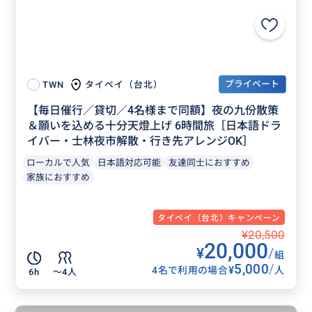
プライベート
タイペイ（台北）
TWN
【毎日催行／貸切／4名様まで同額】夜の九份散策
＆願いを込める十分天燈上げ 6時間旅［日本語ドラ
イバー・士林夜市解散・行き先アレンジOK］
ローカルで人気
日本語対応可能
友達同士におすすめ
家族におすすめ
タイペイ（台北）キャンペーン
¥20,500
20,000
¥
/
組
5,000
/
¥
4名で利用の場合
人
6h
〜4人