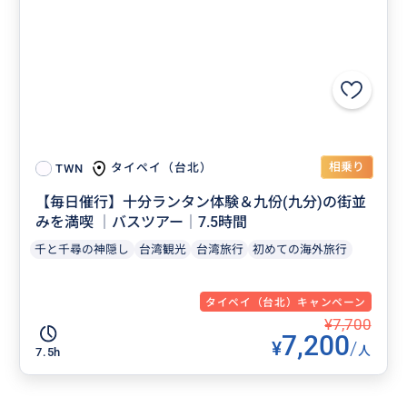
相乗り
タイペイ（台北）
TWN
【毎日催行】十分ランタン体験＆九份(九分)の街並
みを満喫 │バスツアー│7.5時間
千と千尋の神隠し
台湾観光
台湾旅行
初めての海外旅行
タイペイ（台北）キャンペーン
¥7,700
7,200
¥
/
人
7.5h