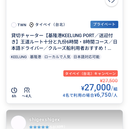
プライベート
タイペイ（台北）
TWN
貸切チャーター【基隆港KEELUNG PORT／送迎付
き】王道ルート十分と九份6時間・8時間コース／日
本語ドライバー／クルーズ船利用者おすすめ！...
KEELUNG
基隆港
ローカルで人気
日本語対応可能
タイペイ（台北）キャンペーン
¥27,500
27,000
¥
/
組
6,750
/
¥
4名で利用の場合
人
6h
〜4人
shigexshigex
5.0
(40件)