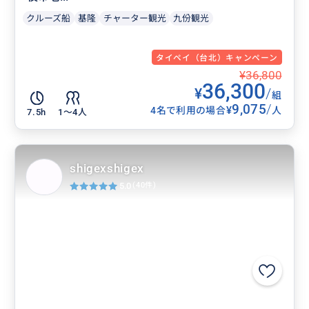
クルーズ船
基隆
チャーター観光
九份観光
タイペイ（台北）キャンペーン
¥36,800
36,300
¥
/
組
9,075
/
¥
4名で利用の場合
人
7.5h
1〜4人
shigexshigex
5.0
(40件)