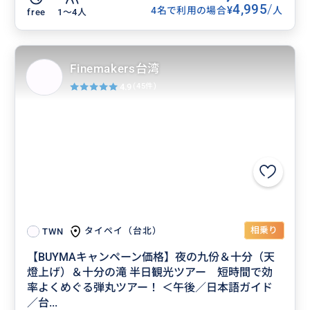
4,995
/
¥
4名で利用の場合
人
free
1〜4人
Finemakers台湾
4.9
(45件)
相乗り
タイペイ（台北）
TWN
【BUYMAキャンペーン価格】夜の九份＆十分（天
燈上げ）＆十分の滝 半日観光ツアー 短時間で効
率よくめぐる弾丸ツアー！ ＜午後／日本語ガイド
／台...