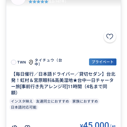
5.0
(987件)
タイチュウ（台
プライベート
TWN
中）
【毎日催行／日本語ドライバー／貸切セダン】台北
発！虹村＆宮原眼科&高美湿地★台中一日チャータ
ー旅[事前行き先アレンジ可]11時間（4名まで同
額）
インスタ映え
友達同士におすすめ
家族におすすめ
日本語対応可能
45,000
¥
/
組