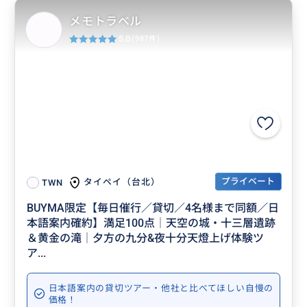
メモトラベル
5.0
(987件)
プライベート
タイペイ（台北）
TWN
BUYMA限定【毎日催行／貸切／4名様まで同額／日
本語案内確約】満足100点│天空の城・十三層遺跡
＆黄金の滝│夕方の九分&夜十分天燈上げ体験ツ
ア...
日本語案内の貸切ツアー・他社と比べてほしい自慢の
価格！