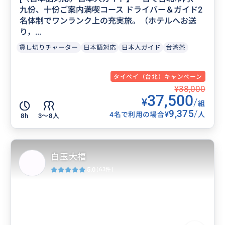
九份、十份ご案内満喫コース ドライバー＆ガイド2
名体制でワンランク上の充実旅。（ホテルへお送
り，...
貸し切りチャーター
日本語対応
日本人ガイド
台湾茶
タイペイ（台北）キャンペーン
¥38,000
37,500
¥
/
組
9,375
/
¥
4名で利用の場合
人
8h
3〜8人
白玉大福
5.0
(63件)