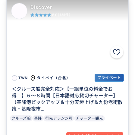
Discover
5.0
(435件)
プライベート
タイペイ（台北）
TWN
＜クルーズ船完全対応＞【一組単位の料金でお
得！】６〜８時間【日本語対応貸切チャーター】
（基隆港ピックアップ＆十分天燈上げ＆九份老街散
策・基隆夜市...
クルーズ船
基隆
行先アレンジ可
チャーター観光