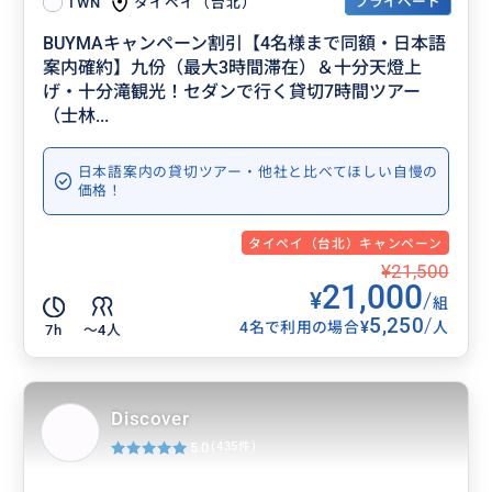
プライベート
タイペイ（台北）
TWN
BUYMAキャンペーン割引【4名様まで同額・日本語
案内確約】九份（最大3時間滞在）＆十分天燈上
げ・十分滝観光！セダンで行く貸切7時間ツアー
（士林...
日本語案内の貸切ツアー・他社と比べてほしい自慢の
価格！
タイペイ（台北）キャンペーン
¥21,500
21,000
¥
/
組
5,250
/
¥
4名で利用の場合
人
7h
〜4人
Discover
5.0
(435件)