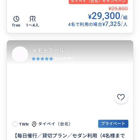
タイペイ（台北）キャンペーン
¥29,800
29,300
¥
/
組
7,325
/
¥
4名で利用の場合
人
free
1〜4人
メモトラベル
5.0
(987件)
プライベート
タイペイ（台北）
TWN
【毎日催行／貸切プラン／セダン利用（4名様まで