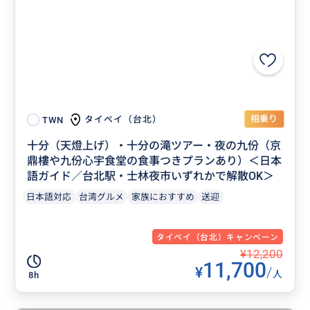
相乗り
タイペイ（台北）
TWN
十分（天燈上げ）・十分の滝ツアー・夜の九份（京
鼎樓や九份心宇食堂の食事つきプランあり）＜日本
語ガイド／台北駅・士林夜市いずれかで解散OK＞
日本語対応
台湾グルメ
家族におすすめ
送迎
タイペイ（台北）キャンペーン
¥12,200
11,700
¥
/
人
8h