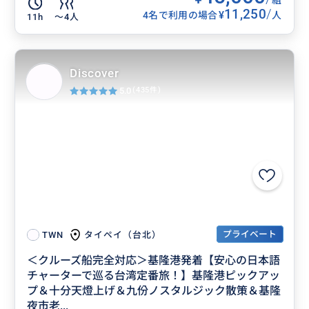
11,250
/
¥
4名で利用の場合
人
11h
〜4人
Discover
5.0
(435件)
プライベート
タイペイ（台北）
TWN
＜クルーズ船完全対応＞基隆港発着【安心の日本語
チャーターで巡る台湾定番旅！】基隆港ピックアッ
プ＆十分天燈上げ＆九份ノスタルジック散策＆基隆
夜市老...