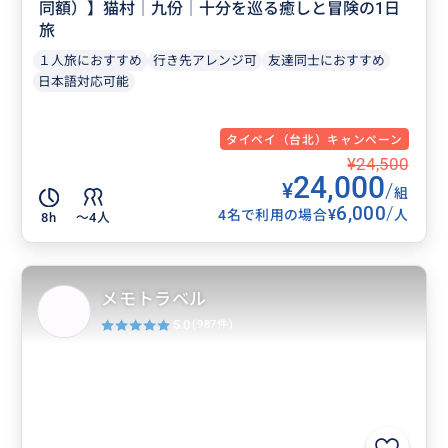
同額）】猫村│九份│十分を巡る癒しと冒険の1日
旅
１人旅におすすめ
行き先アレンジ可
友達同士におすすめ
日本語対応可能
タイペイ（台北）キャンペーン
¥24,500
24,000
¥
/
組
6,000
/
¥
4名で利用の場合
人
8h
〜4人
メモトラベル
5.0
(987件)