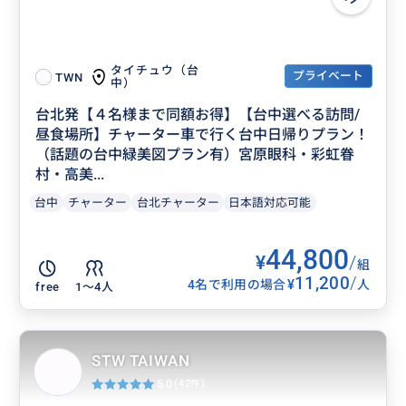
タイチュウ（台
プライベート
TWN
中）
台北発【４名様まで同額お得】【台中選べる訪問/
昼食場所】チャーター車で行く台中日帰りプラン！
（話題の台中緑美図プラン有）宮原眼科・彩虹眷
村・高美...
台中
チャーター
台北チャーター
日本語対応可能
44,800
¥
/
組
11,200
/
¥
4名で利用の場合
人
free
1〜4人
STW TAIWAN
5.0
(42件)