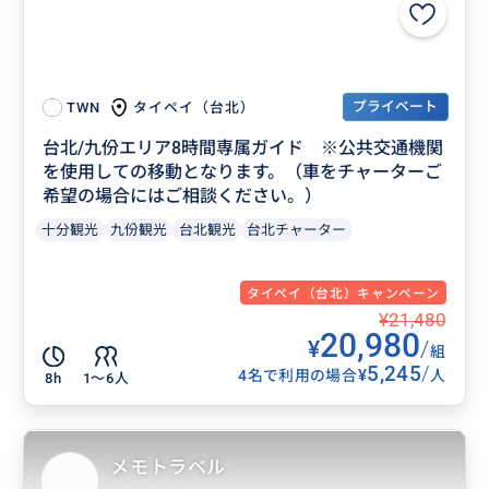
プライベート
タイペイ（台北）
TWN
台北/九份エリア8時間専属ガイド ※公共交通機関
を使用しての移動となります。（車をチャーターご
希望の場合にはご相談ください。）
十分観光
九份観光
台北観光
台北チャーター
タイペイ（台北）キャンペーン
¥21,480
20,980
¥
/
組
5,245
/
¥
4名で利用の場合
人
8h
1〜6人
メモトラベル