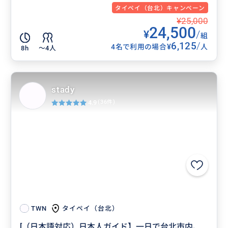
タイペイ（台北）キャンペーン
¥25,000
24,500
¥
/
組
6,125
/
¥
4名で利用の場合
人
8h
〜4人
stady
4.9
(36件)
タイペイ（台北）
TWN
[（日本語対応）日本人ガイド】一日で台北市内、