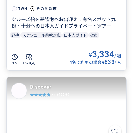
その他都市
TWN
クルーズ船を基隆港へお出迎え！有名スポット九
份・十分への日本人ガイドプライベートツアー
野柳
スケジュール柔軟対応
日本人ガイド
夜市
3,334
¥
/
組
833
/
¥
4名で利用の場合
人
1h
1〜4人
Discover
5.0
(435件)