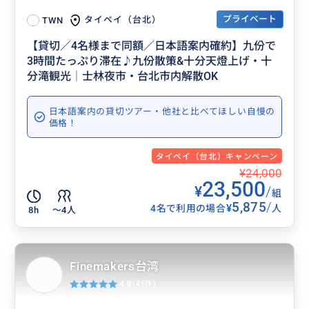
プライベート
タイペイ（台北）
TWN
【貸切／4名様まで同額／日本語案内確約】九份で
3時間たっぷり滞在♪九份散策&十分天燈上げ・十
分滝観光│士林夜市・台北市内解散OK
日本語案内の貸切ツアー・他社と比べてほしい自慢の
価格！
タイペイ（台北）キャンペーン
¥24,000
23,500
¥
/
組
5,875
/
¥
4名で利用の場合
人
8h
〜4人
Finemakers台湾
4.9
(45件)