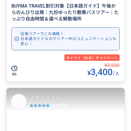
BUYMA TRAVEL割引対象【日本語ガイド】午後か
らのんびり出発｜九份ゆったり散策バスツアー｜た
っぷり自由時間＆選べる解散場所
往復ツアーでこの価格！
日本語ガイドなのでツアー中のコミュニケーションも
安心！
タイペイ（台北）キャンペーン
¥3,900
3,400
¥
/
人
5h
メモトラベル
5.0
(987件)