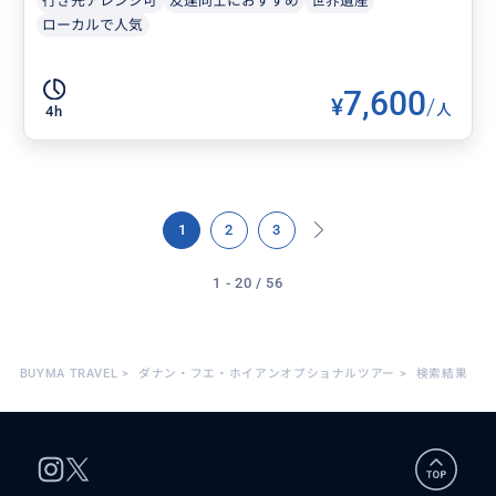
行き先アレンジ可
友達同士におすすめ
世界遺産
ローカルで人気
7,600
¥
/
人
4h
1
2
3
1 - 20 / 56
BUYMA TRAVEL
>
ダナン・フエ・ホイアンオプショナルツアー
>
検索結果