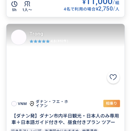
11,000
¥
/
組
2,750
/
¥
4名で利用の場合
人
5h
1人〜
Trong
4.8
(892件)
ダナン・フエ・ホ
相乗り
VNM
イアン
【ダナン発】ダナン市内半日観光・日本人のみ専用
車＋日本語ガイド付きや、昼食付きプラン ツアー