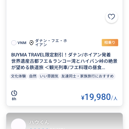
ダナン・フエ・ホ
相乗り
VNM
イアン
BUYMA TRAVEL限定割引！ダナン/ホイアン発着
世界遺産古都フエ＆ランコー湾とハイバン峠の絶景
が望める鉄道旅 ＜観光列車/フエ料理の昼食...
文化体験
自然
いい雰囲気
友達同士・家族旅行におすすめ
19,980
¥
/
人
8h
ハウくん