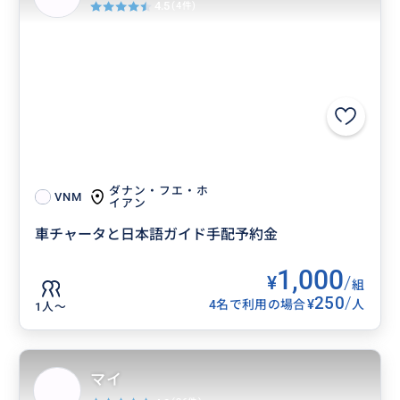
4.5
(4件)
ダナン・フエ・ホ
VNM
イアン
車チャータと日本語ガイド手配予約金
1,000
¥
/
組
250
/
¥
4名で利用の場合
人
1人〜
マイ