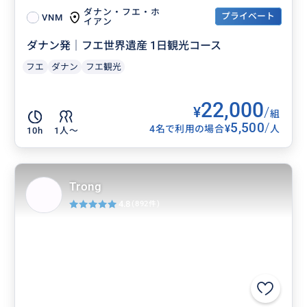
ダナン・フエ・ホ
プライベート
VNM
イアン
ダナン発｜フエ世界遺産 1日観光コース
フエ
ダナン
フエ観光
22,000
¥
/
組
5,500
/
¥
4名で利用の場合
人
10h
1人〜
Trong
4.8
(892件)