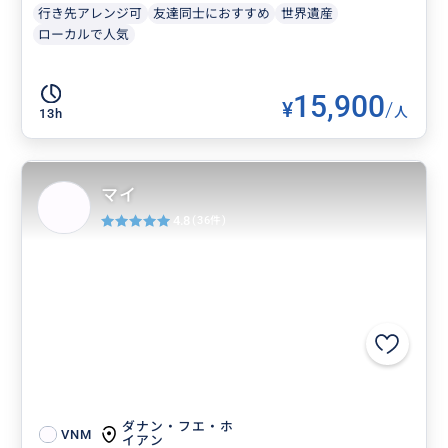
行き先アレンジ可
友達同士におすすめ
世界遺産
ローカルで人気
15,900
¥
/
人
13h
マイ
4.8
(36件)
ダナン・フエ・ホ
VNM
イアン