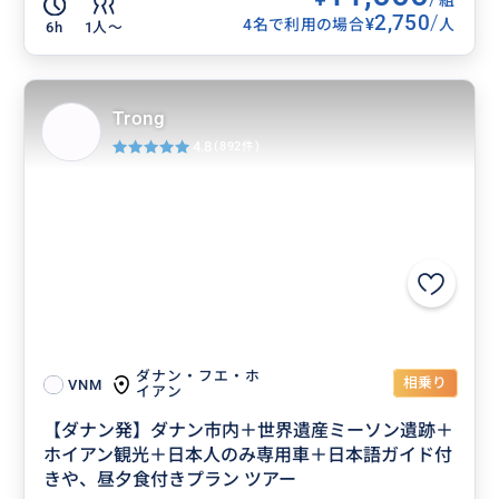
2,750
/
¥
4名で利用の場合
人
6h
1人〜
Trong
4.8
(892件)
ダナン・フエ・ホ
相乗り
VNM
イアン
【ダナン発】ダナン市内＋世界遺産ミーソン遺跡＋
ホイアン観光＋日本人のみ専用車＋日本語ガイド付
きや、昼夕食付きプラン ツアー