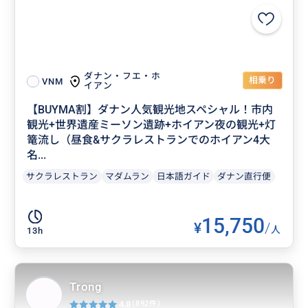
ダナン・フエ・ホ
相乗り
VNM
イアン
【BUYMA割】ダナン人気観光地スペシャル！市内
観光+世界遺産ミーソン遺跡+ホイアン夜の観光+灯
篭流し（昼食&サクラレストランでのホイアン4大
名...
サクラレストラン
マダムラン
日本語ガイド
ダナン直行便
15,750
¥
/
人
13h
Trong
4.8
(892件)