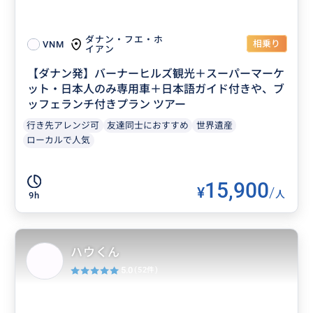
ダナン・フエ・ホ
相乗り
VNM
イアン
【ダナン発】バーナーヒルズ観光＋スーパーマーケ
ット・日本人のみ専用車＋日本語ガイド付きや、ブ
ッフェランチ付きプラン ツアー
行き先アレンジ可
友達同士におすすめ
世界遺産
ローカルで人気
15,900
¥
/
人
9h
ハウくん
5.0
(52件)