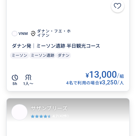
ダナン・フエ・ホ
VNM
イアン
ダナン発｜ミーソン遺跡 半日観光コース
ミーソン
ミーソン遺跡
ダナン
13,000
¥
/
組
3,250
/
¥
4名で利用の場合
人
5h
1人〜
サザンブリーズ
4.7
(42件)