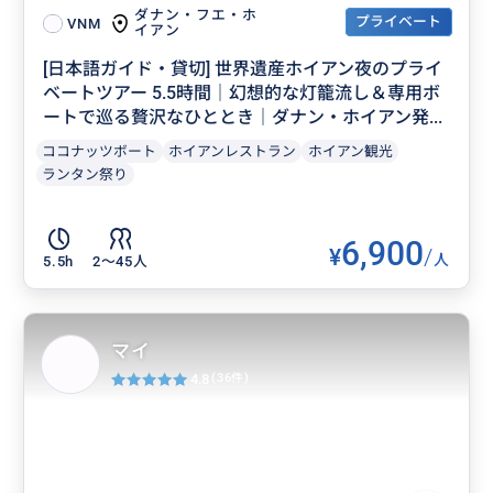
ダナン・フエ・ホ
プライベート
VNM
イアン
[日本語ガイド・貸切] 世界遺産ホイアン夜のプライ
ベートツアー 5.5時間｜幻想的な灯籠流し＆専用ボ
ートで巡る贅沢なひととき｜ダナン・ホイアン発...
ココナッツボート
ホイアンレストラン
ホイアン観光
ランタン祭り
6,900
¥
/
人
5.5h
2〜45人
マイ
4.8
(36件)