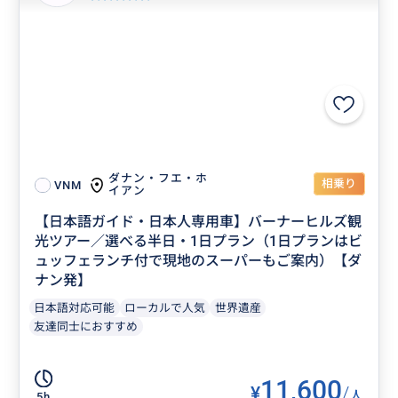
ダナン・フエ・ホ
相乗り
VNM
イアン
【日本語ガイド・日本人専用車】バーナーヒルズ観
光ツアー／選べる半日・1日プラン（1日プランはビ
ュッフェランチ付で現地のスーパーもご案内）【ダ
ナン発】
日本語対応可能
ローカルで人気
世界遺産
友達同士におすすめ
11,600
¥
/
人
5h