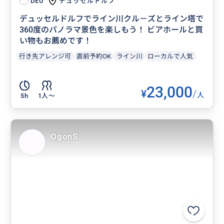
デュッセルドルフ
DEU
デュッセルドルフでライン川クル－ズとライン塔で
360度のパノラマ景色を楽しもう！ ビアホールと買
い物もお薦めです！
行き先アレンジ可
直前予約OK
ライン川
ローカルで人気
23,000
¥
/
人
5h
1人〜
OgonS