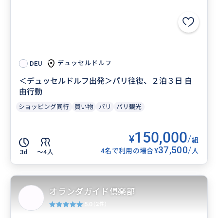
デュッセルドルフ
DEU
＜デュッセルドルフ出発＞パリ往復、２泊３日 自
由行動
ショッピング同行
買い物
パリ
パリ観光
150,000
¥
/
組
37,500
/
¥
4名で利用の場合
人
3d
〜4人
オランダガイド倶楽部
5.0
(2件)