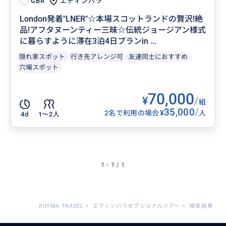
エディンバラ
GBR
London発着"LNER"☆本場スコットランドの贅沢!絶
品!アフタヌーンティー三昧☆伝統ジョージアン様式
に暮らすように滞在3泊4日プランin ...
隠れ家スポット
行き先アレンジ可
友達同士におすすめ
穴場スポット
70,000
¥
/
組
35,000
/
¥
2名で利用の場合
人
4d
1〜2人
1 - 1 / 1
BUYMA TRAVEL
>
エディンバラオプショナルツアー
>
検索結果