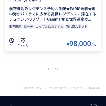
カルタゴ
TUN
航空券込みレジデンス予約お手配★PARIS発着★地
中海がパノラマに広がる高級レジデンスに滞在する
チュニジアのリゾートGammarthと世界遺産カ...
世界遺産
ビーチ
カップルにおすすめ
隠れ家スポット
98,000
¥
/
人
5d
2〜4人
1 - 1 / 1
BUYMA TRAVEL
>
カルタゴオプショナルツアー
>
検索結果