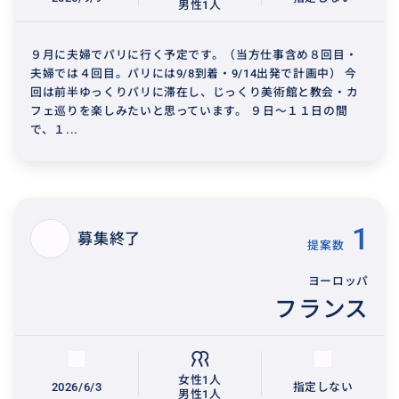
男性1人
９月に夫婦でパリに行く予定です。（当方仕事含め８回目・
夫婦では４回目。パリには9/8到着・9/14出発で計画中） 今
回は前半ゆっくりパリに滞在し、じっくり美術館と教会・カ
フェ巡りを楽しみたいと思っています。 ９日～１１日の間
で、１...
1
募集終了
提案数
ヨーロッパ
フランス
女性1人
2026/6/3
指定しない
男性1人