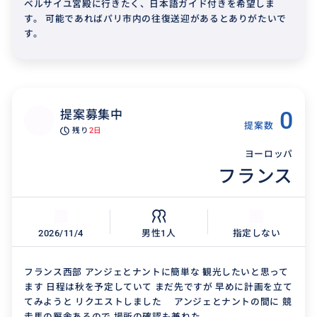
ベルサイユ宮殿に行きたく、日本語ガイド付きを希望しま
す。 可能であればパリ市内の往復送迎があるとありがたいで
す。
0
提案募集中
提案数
残り
2日
ヨーロッパ
フランス
2026/11/4
男性1人
指定しない
フランス西部 アンジェとナントに簡単な 観光したいと思って
ます 日程は秋を予定していて まだ先ですが 早めに計画を立て
てみようと リクエストしました アンジェとナントの間に 競
走馬の厩舎あるので 場所の確認も兼ねた...