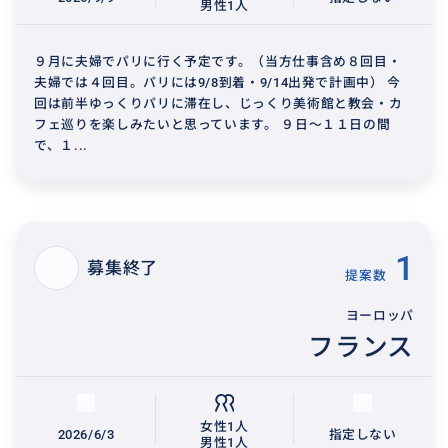
男性1人
９月に夫婦でパリに行く予定です。（当方仕事含め８回目・
夫婦では４回目。パリには9/8到着・9/14出発で計画中） 今
回は前半ゆっくりパリに滞在し、じっくり美術館と教会・カ
フェ巡りを楽しみたいと思っています。 ９日～１１日の間
で、１...
1
募集終了
提案数
ヨーロッパ
フランス
女性1人
2026/6/3
指定しない
男性1人