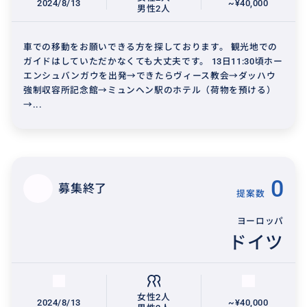
2024/8/13
~¥40,000
男性2人
車での移動をお願いできる方を探しております。 観光地での
ガイドはしていただかなくても大丈夫です。 13日11:30頃ホー
エンシュバンガウを出発→できたらヴィース教会→ダッハウ
強制収容所記念館→ミュンヘン駅のホテル（荷物を預ける）
→...
0
募集終了
提案数
ヨーロッパ
ドイツ
女性2人
2024/8/13
~¥40,000