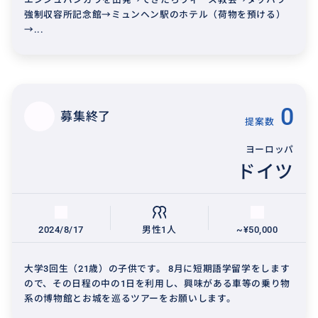
強制収容所記念館→ミュンヘン駅のホテル（荷物を預ける）
→...
0
募集終了
提案数
ヨーロッパ
ドイツ
2024/8/17
男性1人
~¥50,000
大学3回生（21歳）の子供です。 8月に短期語学留学をします
ので、その日程の中の1日を利用し、興味がある車等の乗り物
系の博物館とお城を巡るツアーをお願いします。