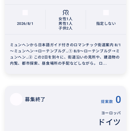
女性1人
2026/8/1
男性1人
指定しない
子供2人
ミュンヘンから日本語ガイド付きのロマンチック街道案内 8/1
～ミュンヘン→ローテンブルグ…① 8/3～ローテンブルグ→ミ
ュンヘン…② この2日を別々に、街道沿いの見所や、建造物の
内覧、都市探索、昼食場所の手配などしながら。 ロ...
0
募集終了
提案数
ヨーロッパ
ドイツ