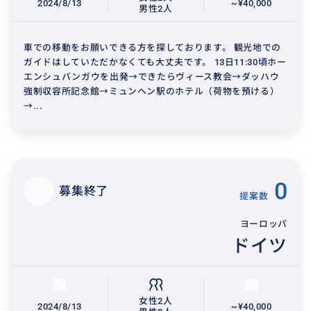
2024/8/13
~¥40,000
男性2人
車での移動をお願いできる方を探しております。 観光地での
ガイドはしていただかなくても大丈夫です。 13日11:30頃ホー
エンシュバンガウを出発→できたらヴィース教会→ダッハウ
強制収容所記念館→ミュンヘン駅のホテル（荷物を預ける）
→...
0
募集終了
提案数
ヨーロッパ
ドイツ
女性2人
2024/8/13
~¥40,000