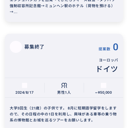
強制収容所記念館→ミュンヘン駅のホテル（荷物を預ける）
→...
0
募集終了
提案数
ヨーロッパ
ドイツ
2024/8/17
男性1人
~¥50,000
大学3回生（21歳）の子供です。 8月に短期語学留学をします
ので、その日程の中の1日を利用し、興味がある車等の乗り物
系の博物館とお城を巡るツアーをお願いします。