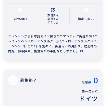
女性1人
2026/8/1
男性1人
指定しない
子供2人
ミュンヘンから日本語ガイド付きのロマンチック街道案内 8/1
～ミュンヘン→ローテンブルグ…① 8/3～ローテンブルグ→ミ
ュンヘン…② この2日を別々に、街道沿いの見所や、建造物の
内覧、都市探索、昼食場所の手配などしながら。 ロ...
0
募集終了
提案数
ヨーロッパ
ドイツ