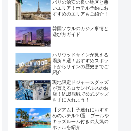
パリの治安の良い地区と悪
いエリア！ホテル予約にお
すすめのエリアもご紹介！
韓国ソウルのカジノ事情と
遊び方ガイド
ハリウッドサインが見える
場所５選！おすすめスポッ
トからサインの歴史までご
紹介！
現地限定ドジャースグッズ
が買えるロサンゼルスのお
店！MLB観戦で公式グッズ
を手に入れよう！
【グアム】子連れにおすす
めのホテル10選！プールや
キッズルーム付きの人気の
ホテルを紹介