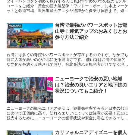
タイ・バンコクを初めて旅行する人にもおすすめの3つの観光モデル
コースをご紹介！黄金の巨大涅槃像「ワットー・ポー」に水上マーケ
ットと鉄道市場、世界遺産のアユタヤ遺跡から像乗り体験まで、短い
スケジュールでも大満喫のモデルコースです。
台湾で最強のパワースポットは龍
magazine
山寺！運気アップのおみくじとお
参り方法ご紹介
台湾には多くの寺院やパワースポットが存在するのですが、なかでも
特に人気が高いのが台北にある龍山寺です。 龍山寺は台湾の伝統的
な文化が色濃く反映されており、台北を訪れる観光客だけでなく地元
の人々も参拝に訪れる神聖なスポット。 寺院に祀られてい...
ニューヨークで治安の悪い地域
magazine
は？治安の良いエリアと地下鉄の
状況についてもご紹介！
ニューヨークの観光エリアの治安は、犯罪発生率でみると日本の都市
に比べて圧倒的に高く、訪れるエリアによっては注意が必要！安全に
観光するために、ニューヨークの犯罪状況や安全に滞在できるエリ
ア、具体的な防犯対策について詳しくご紹介！
カリフォルニアディズニーを個人
magazine