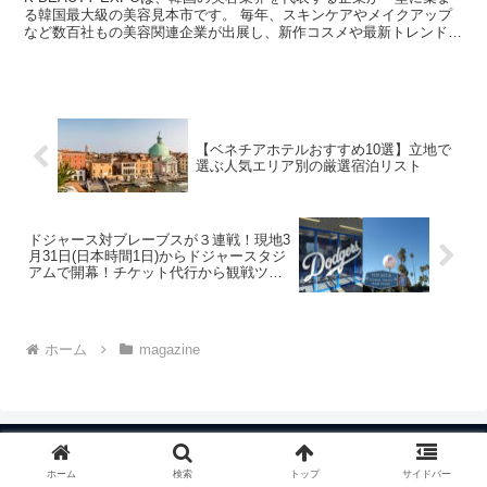
る韓国最大級の美容見本市です。 毎年、スキンケアやメイクアップ
など数百社もの美容関連企業が出展し、新作コスメや最新トレンドを
世界に向けて発信します。 業界関係者はもちろん...
【ベネチアホテルおすすめ10選】立地で
選ぶ人気エリア別の厳選宿泊リスト
ドジャース対ブレーブスが３連戦！現地3
月31日(日本時間1日)からドジャースタジ
アムで開幕！チケット代行から観戦ツア
ーまでBUYMA TRAVELがサポートドジ
ャース
ホーム
magazine
ホーム
検索
トップ
サイドバー