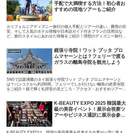
手配で大満喫する方法！初心者お
すすめの現地ツアーもご紹介
カリフォルニアディズニー旅行の個人手配とツアーの違い、費用の目
安、そして人気のホテル情報や日本語ガイド付きプランの活用法な
ど、旅行スタイルにあわせた情報をご紹介！理想のディズニー旅行に
むけてカリフォルニアディズニー情報をチェック！
鏡張り寺院！ワット プッタ プロ
magazine
ムマヤーンとは？フェリーで渡る
ガラスの離島寺院を観光しよう
SNSで話題沸騰のタイ鏡張り寺院ワット プッタ プロムマヤーンと
は？バンコクから約2時間、フェリーでしか行けない離島の絶景寺院
をご紹介！鏡で輝く礼拝堂の見どころ・アクセス・おすすめツアーま
で徹底解説 ！
K-BEAUTY EXPO 2025 韓国最大
magazine
級の美容イベント！展示会視察ツ
アーやビジネス通訳に展示会参加
プランもご紹介
K-BEAUTY EXPOは、韓国の美容業界を代表する企業が一堂に集ま