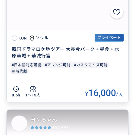
プライベート
ソウル
KOR
韓国ドラマロケ地ツアー 大長今パーク + 昼食 + 水
原華城 + 華城行宮
#日本語対応可能
#アレンジ可能
#カスタマイズ可能
＃時代劇
16,000
¥
/
人
8.5h
1〜13人
ヨンちゃん
4.9
(34件)