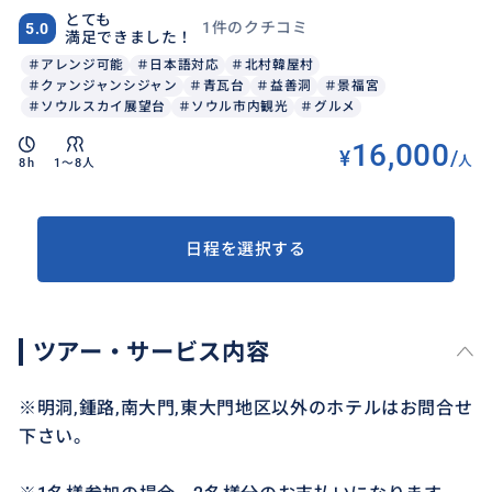
とても
1件のクチコミ
5.0
満足できました！
＃アレンジ可能
＃日本語対応
＃北村韓屋村
＃クァンジャンシジャン
＃青瓦台
＃益善洞
＃景福宮
＃ソウルスカイ展望台
＃ソウル市内観光
＃グルメ
16,000
¥
/
人
8h
1〜8人
日程を選択する
ツアー・サービス内容
※明洞,鍾路,南大門,東大門地区以外のホテルはお問合せ
下さい。