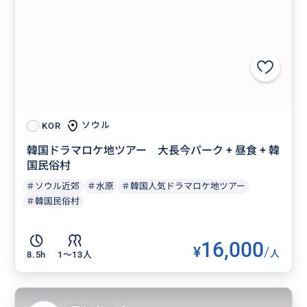
ソウル
KOR
韓国ドラマロケ地ツアー 大長今パーク + 昼食 + 韓
国民俗村
＃ソウル近郊
＃水原
＃韓国人気ドラマロケ地ツアー
＃韓国民俗村
16,000
¥
/
人
8.5h
1〜13人