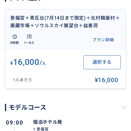
景福宮＋青瓦台(7月14日まで限定)＋北村韓屋村＋
おすすめ
廣藏市場＋ソウルスカイ展望台＋益善洞
プラン詳細
8時間
1〜8人
16,000
/
選択する
¥
人
¥16,000
1人あたり
モデルコース
09:00
宿泊ホテル発
1.景福宮