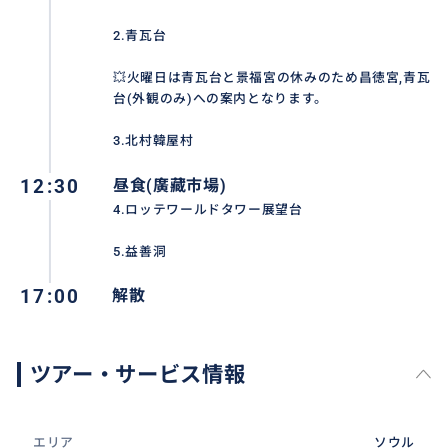
🎈青瓦台 - 韓国の歴代大統領が居を構え執務に当たって
いた大統領府
2.青瓦台
💥火曜日は青瓦台と景福宮の休みのため昌徳宮,青瓦
🎈景福宮 - 1395年、太祖・李成桂(イ・ソンゲ)によっ
台(外観のみ)への案内となります。
て建てられた朝鮮王朝の王宮
3.北村韓屋村
🎈北村韓屋村 - 韓国の伝統的家屋である韓屋（ハノ
12:30
昼食(廣藏市場)
ク）の密集する地区である。
4.ロッテワールドタワー展望台
🎈昼食 - 廣藏市場(クァンジャンシジャン)でB級グルメ
5.益善洞
が楽しめます
17:00
解散
🎈ロッテワールドタワー「SEOUL・SKY」展望台 - 世
界5番目、韓国一の高さを誇る展望台
ツアー・サービス情報
🎈益善洞 -改造されたおしゃれな韓屋カフェ、飲食店、
各種小物ショップが立ち並んでおり、ソウルを代表す
エリア
ソウル
るデートスポット