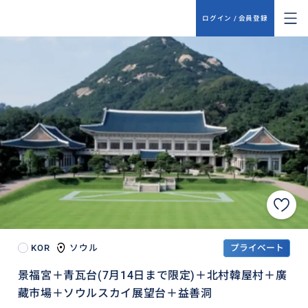
ログイン / 会員登録
KOR
ソウル
プライベート
景福宮＋青瓦台(7月14日まで限定)＋北村韓屋村＋廣
藏市場＋ソウルスカイ展望台＋益善洞