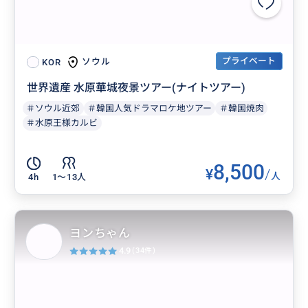
プライベート
ソウル
KOR
世界遺産 水原華城夜景ツアー(ナイトツアー)
＃ソウル近郊
＃韓国人気ドラマロケ地ツアー
＃韓国焼肉
＃水原王様カルビ
8,500
¥
/
人
4h
1〜13人
ヨンちゃん
4.9
(34件)