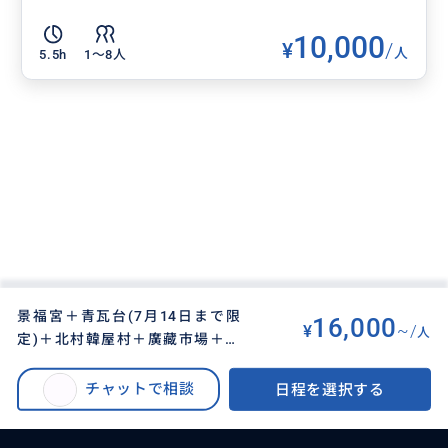
10,000
¥
/
人
5.5h
1〜8人
景福宮＋青瓦台(7月14日まで限
16,000
¥
~/
人
定)＋北村韓屋村＋廣藏市場＋ソ
BUYMA TRAVEL
>
ソウルオプショナルツアー
>
ウルスカイ展望台＋益善洞
景福宮＋青瓦台(7月14日まで限定)＋北村韓屋村＋廣藏市場＋ソウルスカイ展
チャットで相談
日程を選択する
望台＋益善洞