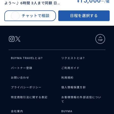
15,000
¥
~/
組
よう～♪ 6時間 3人まで同額 日本
BUYMA TRAVEL
>
ソウルオプショナルツアー
>
語ガイド】 ソウル植物園 熱帯植
【日常生活から離れて自然をふれよう～♪ 6時間 3人まで同額 日本語ガイ
物温室の観覧 同行
チャットで相談
日程を選択する
ド】 ソウル植物園 熱帯植物温室の観覧 同行
BUYMA TRAVELとは?
リクエストとは?
パートナー登録
ご利用ガイド
お問い合わせ
利用規約
プライバシーポリシー
個人情報保護方針
特定商取引法に関する表記
お客様情報の外部送信につい
て
会社案内
BUYMA