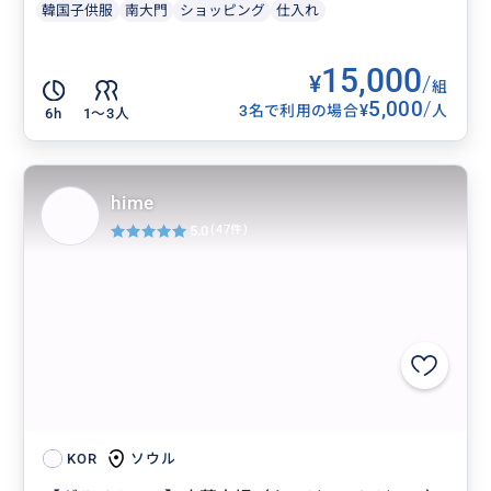
韓国子供服
南大門
ショッピング
仕入れ
15,000
¥
/
組
5,000
/
¥
3名で利用の場合
人
6h
1〜3人
hime
5.0
(47件)
ソウル
KOR