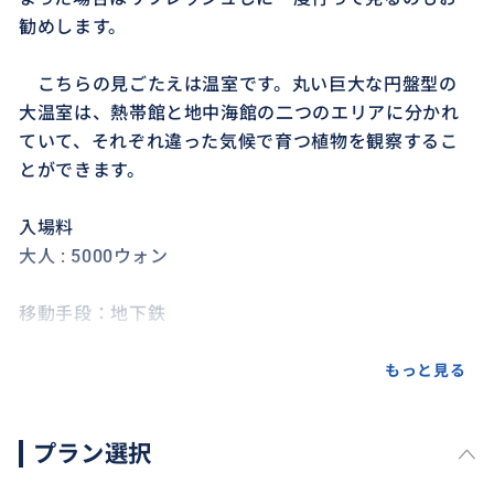
勧めします。
こちらの見ごたえは温室です。丸い巨大な円盤型の
大温室は、熱帯館と地中海館の二つのエリアに分かれ
ていて、それぞれ違った気候で育つ植物を観察するこ
とができます。
入場料
大人 : 5000ウォン
移動手段：地下鉄
●他の観光スポットとの組み合わせも可能ですので、
もっと見る
事前にご相談お願いします。
プラン選択
例：ソウル植物園に行ってからショッピングでも行こ
うかなぁ...