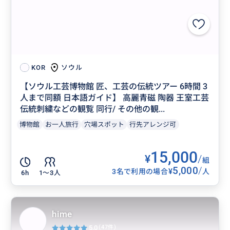
ソウル
KOR
【ソウル工芸博物館 匠、工芸の伝統ツアー 6時間 3
人まで同額 日本語ガイド】 高麗青磁 陶器 王室工芸
伝統刺繍などの観覧 同行/ その他の観...
博物館
お一人旅行
穴場スポット
行先アレンジ可
15,000
¥
/
組
5,000
/
¥
3名で利用の場合
人
6h
1〜3人
hime
5.0
(47件)