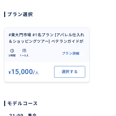
🚶‍♂️ 集合場所
東大門市場にて現地集合
プラン選択
🚗 送迎について
必要な場合はご相談ください。
#東大門市場 #1名プラン [アパレル仕入れ
韓国仕入れのベテランガイドが、限られた時間の中で効率
＆ショッピングツアー] ベテランガイドが
効率よくご案内！
プラン詳細
3時間
1〜5人
おすすめ
15,000
/
選択する
¥
人
モデルコース
21:00
集合