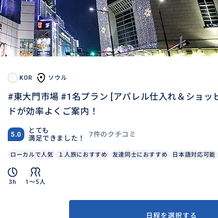
KOR
ソウル
#東大門市場 #1名プラン [アパレル仕入れ＆ショッ
ドが効率よくご案内！
とても
7件のクチコミ
5.0
満足できました！
ローカルで人気
１人旅におすすめ
友達同士におすすめ
日本語対応可能
3h
1〜5人
日程を選択する