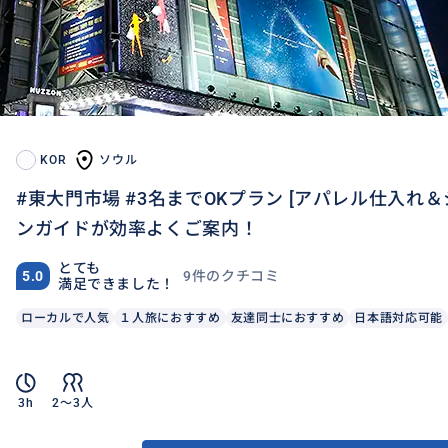
KOR
ソウル
#東大門市場 #3名までOKプラン [アパレル仕入れ
ンガイドが効率よくご案内！
とても
9件のクチコミ
5.0
満足できました！
ローカルで人気
１人旅におすすめ
友達同士におすすめ
日本語対応可能
3h
2〜3人