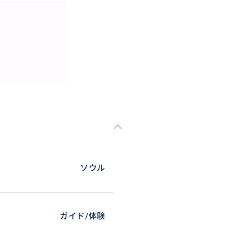
なる外国人の買い物と見なさ
いや価格交渉までは対応してく
東大門市場での仕入れやショッ
東大門の卸問屋街をご案内し、
待ちしております。
ソウル
ガイド/体験