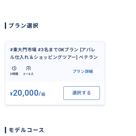
🚶‍♂️ 集合場所
東大門市場にて現地集合
プラン選択
🚗 送迎について
必要な場合はご相談ください。
#東大門市場 #3名までOKプラン [アパレ
韓国仕入れのベテランガイドが、限られた時間の中で効率
ル仕入れ＆ショッピングツアー] ベテラン
ガイドが効率よくご案内！
プラン詳細
3時間
2〜3人
おすすめ
20,000
/
選択する
¥
組
モデルコース