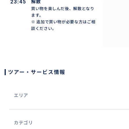
23:45
解散
ってしまうことも…。
買い物を楽しんだ後、解散となり
ます。
また、現地で通訳を依頼しても、大量に仕入れない限り単
※ 追加で買い物が必要な方はご相
れ、割引交渉が難しいのが現状です。通訳は仕入れの手伝
談ください。
れず、費用も発生します。
そんなお悩みを解決するために、韓国仕入れのベテランが
ピングを徹底サポート！韓国ファッションの最前線である
最適な仕入れをお手伝いします。
ツアー・サービス情報
皆様との素敵なご縁を大切にしながら、ご連絡を心よりお
エリア
カテゴリ