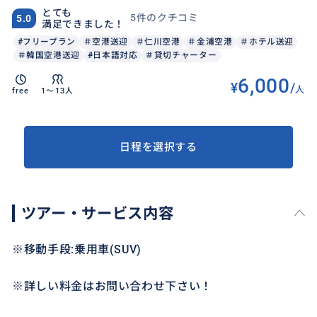
とても
5件のクチコミ
5.0
満足できました！
#フリープラン
＃空港送迎
＃仁川空港
＃金浦空港
＃ホテル送迎
＃韓国空港送迎
#日本語対応
＃貸切チャーター
6,000
¥
/
人
free
1〜13人
日程を選択する
ツアー・サービス内容
※移動手段:乗用車(SUV)
※詳しい料金はお問い合わせ下さい！