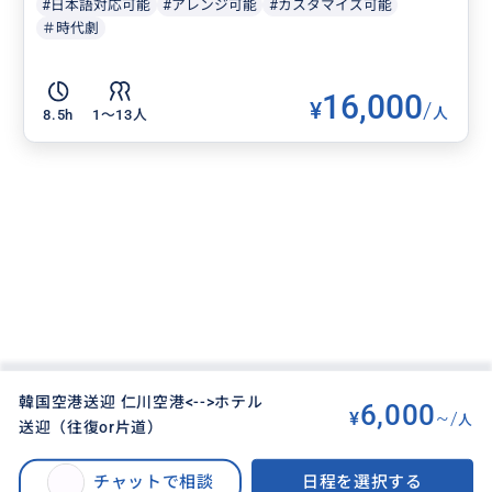
#日本語対応可能
#アレンジ可能
#カスタマイズ可能
＃時代劇
16,000
¥
/
人
8.5h
1〜13人
韓国空港送迎 仁川空港<-->ホテル
6,000
¥
~/
人
送迎（往復or片道）
BUYMA TRAVEL
>
ソウルオプショナルツアー
>
韓国空港送迎 仁川空港<-->ホテル送迎（往復or片道）
チャットで相談
日程を選択する