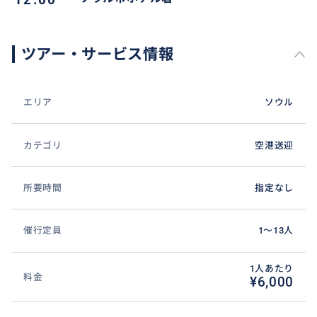
ツアー・サービス情報
エリア
ソウル
カテゴリ
空港送迎
所要時間
指定なし
催行定員
1〜13人
空港お迎えや空港お送り可能です。ご旅行初日や最終
日に便利なサービスです。貸切チャーターの空港送
1人あたり
料金
¥6,000
迎、空港～ホテルまでノンストップ、最大4名まで乗車
OK、荷物も積めて移動がスムーズ、高速道路の走行も