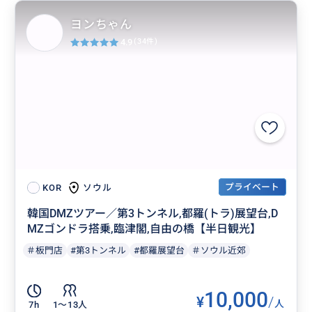
ヨンちゃん
4.9
(34件)
プライベート
ソウル
KOR
韓国DMZツアー／第3トンネル,都羅(トラ)展望台,D
MZゴンドラ搭乗,臨津閣,自由の橋【半日観光】
＃板門店
#第3トンネル
#都羅展望台
＃ソウル近郊
10,000
¥
/
人
7h
1〜13人