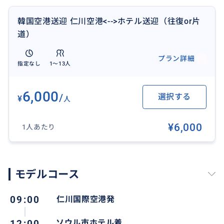
ウォンの追加料金が発生します。追加料金の発生につ
きましては何卒ご了承頂けますようお願い致します。
韓国空港送迎 仁川空港<-->ホテル送迎（往復or片
(お客様事情ではないフライト遅延の場合も含まれます)
道）
※到着後、車の利用延長は1時間当たり30,000ウォンの
プラン詳細
指定なし
1〜13人
追加料金がかかります。（使用時間が10分を超えた場
合に発生します）
6,000
/
選択する
¥
人
※ソウル以外の地域の送迎をご希望の場合は事前にお
問い合わせください。
¥6,000
1人あたり
※所要時間は交通事情により若干のずれが生じる場合
もあります。
モデルコース
09:00
仁川国際空港発
おすすめ
12:00
ソウル市ホテル着