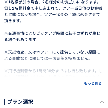
※1名様参加の場合、2名様分のお支払いになります。
但し2名様料金で申し込まれて、ツアー当日他のお客様
と混載になった場合、ツアー代金の半額は返金させて
頂きます。
※交通事情によりピックアプ時間に若干のずれが生じ
る場合もあります。
※天災地変、又は本ツアーにて提供していない原因に
よる事故などに関しては一切責任を持ちません。
※飛行機到着から1時間30分まではお待ち致します。し
かし、通話が出来なかった場合は当日キャンセルとさ
せて頂き、ご返金も致しかねますので、何卒ご了承頂
もっと見る
けますよう宜しくお願い致します。
プラン選択
※飛行機が1時間以上延着した場合は1時間当り10,000