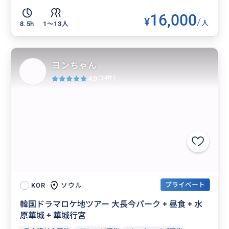
16,000
¥
/
人
8.5h
1〜13人
ヨンちゃん
4.9
(34件)
プライベート
ソウル
KOR
韓国ドラマロケ地ツアー 大長今パーク + 昼食 + 水
原華城 + 華城行宮