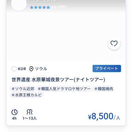
4.9
(34件)
プライベート
ソウル
KOR
世界遺産 水原華城夜景ツアー(ナイトツアー)
＃ソウル近郊
＃韓国人気ドラマロケ地ツアー
＃韓国焼肉
＃水原王様カルビ
8,500
¥
/
人
4h
1〜13人