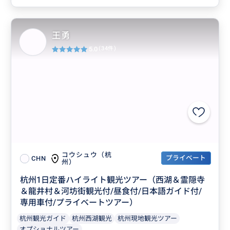
王勇
5.0
(34件)
コウシュウ（杭
プライベート
CHN
州）
杭州1日定番ハイライト観光ツアー（西湖＆霊隠寺
＆龍井村＆河坊街観光付/昼食付/日本語ガイド付/
専用車付/プライベートツアー）
杭州観光ガイド
杭州西湖観光
杭州現地観光ツアー
オプショナルツアー