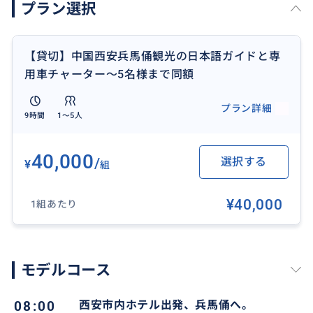
プラン選択
【貸切】中国西安兵馬俑観光の日本語ガイドと専
用車チャーター～5名様まで同額
プラン詳細
9時間
1〜5人
40,000
/
選択する
¥
組
¥40,000
1組あたり
西安は歴史に溢れる街で文化、文物の知識豊富な専属
ガイドの説明に耳を傾け１３代王朝の都にふれる旅を
モデルコース
お楽しみ下さい。
08:00
西安市内ホテル出発、兵馬俑へ。