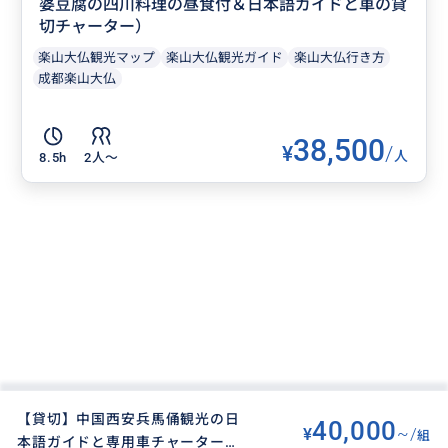
婆豆腐の四川料理の昼食付＆日本語ガイドと車の貸
切チャーター）
楽山大仏観光マップ
楽山大仏観光ガイド
楽山大仏行き方
成都楽山大仏
38,500
¥
/
人
8.5h
2人〜
【貸切】中国西安兵馬俑観光の日
40,000
¥
~/
組
本語ガイドと専用車チャーター～