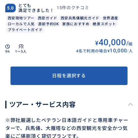
とても
15件のクチコミ
5.0
満足できました！
西安現地ツアー
西安ガイド
西安兵馬俑観光ガイド
世界遺産
ローカルで人気
直前予約OK
家族におすすめ
絶景スポット
プライベートガイド
40,000
¥
/
組
10,000
4名で利用の場合
¥
/
人
9h
1〜5人
日程を選択する
ツアー・サービス内容
※弊社厳選したベテラン日本語ガイドと専用車チャー
ターで、兵馬俑、大雁塔などの西安観光を安全かつ気
楽にご堪能頂く貸切プランです。