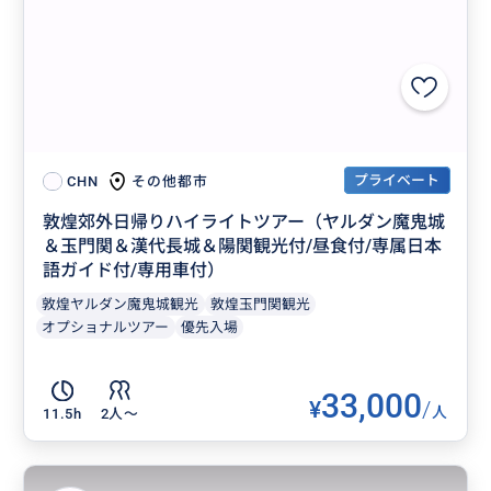
プライベート
その他都市
CHN
敦煌郊外日帰りハイライトツアー（ヤルダン魔鬼城
＆玉門関＆漢代長城＆陽関観光付/昼食付/専属日本
語ガイド付/専用車付）
敦煌ヤルダン魔鬼城観光
敦煌玉門関観光
オプショナルツアー
優先入場
33,000
¥
/
人
11.5h
2人〜