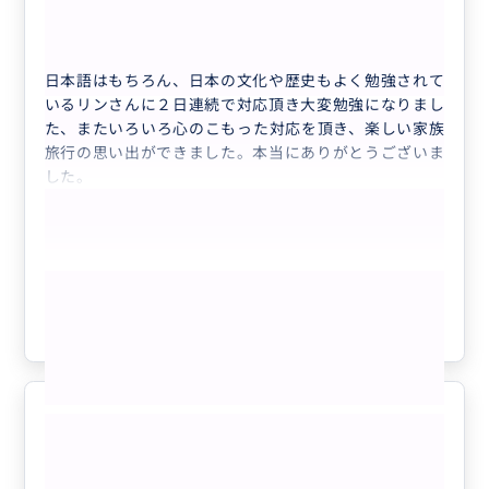
50代
日本
【貸切】中国西安兵馬俑観光の日本語ガイド...
日本語はもちろん、日本の文化や歴史もよく勉強されて
いるリンさんに２日連続で対応頂き大変勉強になりまし
た、またいろいろ心のこもった対応を頂き、楽しい家族
旅行の思い出ができました。本当にありがとうございま
した。
もっと見る
参考になった
0
西安をより深く味わいました
5.0
50代
日本