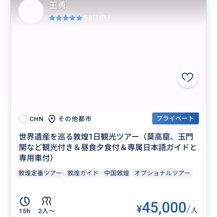
王勇
5.0
(34件)
プライベート
その他都市
CHN
世界遺産を巡る敦煌1日観光ツアー（莫高窟、玉門
関など観光付き＆昼食夕食付＆専属日本語ガイドと
専用車付）
敦煌定番ツアー
敦煌ガイド
中国敦煌
オプショナルツアー
45,000
¥
/
人
15h
2人〜