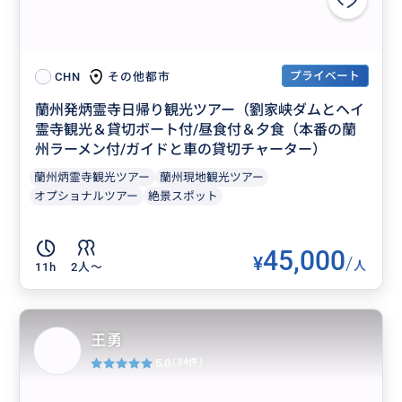
プライベート
その他都市
CHN
蘭州発炳霊寺日帰り観光ツアー（劉家峡ダムとヘイ
霊寺観光＆貸切ボート付/昼食付＆夕食（本番の蘭
州ラーメン付/ガイドと車の貸切チャーター）
蘭州炳霊寺観光ツアー
蘭州現地観光ツアー
オプショナルツアー
絶景スポット
45,000
¥
/
人
11h
2人〜
王勇
5.0
(34件)