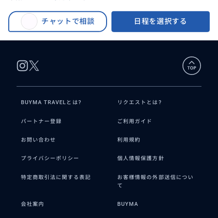
BUYMA TRAVEL
>
セイアン（西安）オプショナルツアー
>
5名様まで同額
【貸切】中国西安兵馬俑観光の日本語ガイドと専用車チャーター～5名様まで
チャットで相談
日程を選択する
同額
BUYMA TRAVELとは?
リクエストとは?
パートナー登録
ご利用ガイド
お問い合わせ
利用規約
プライバシーポリシー
個人情報保護方針
特定商取引法に関する表記
お客様情報の外部送信につい
て
会社案内
BUYMA