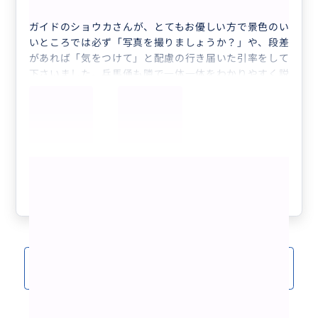
ガイドのショウカさんが、とてもお優しい方で景色のい
いところでは必ず「写真を撮りましょうか？」や、段差
があれば「気をつけて」と配慮の行き届いた引率をして
下さいました。兵馬俑も隣で一体一体をわかりやすく説
明してくれたり、お昼ご飯もこちらのツアーオススメの
地元の方に人気のレストランでオーダーの仕方やフリー
でいただける付け合わせの取り方など困る前に全て先に
教えてもらえたので、ゆっくりとお食事できました。大
唐不夜城でも色々ありがとうございました。
もっと見る
参考になった
1
クチコミをもっと見る(15)