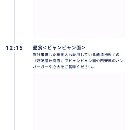
12:15
昼食＜ビャンビャン面＞
弊社厳選した現地人も愛用している華清池近くの
『趙記腊汁肉店』でビャンビャン面や西安風のハン
バーガーや心太をご賞味ください。