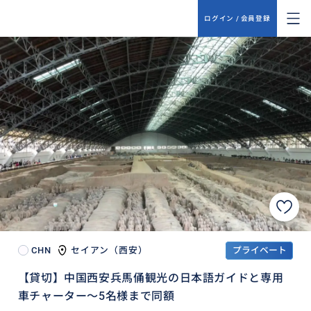
ログイン / 会員登録
CHN
セイアン（西安）
プライベート
【貸切】中国西安兵馬俑観光の日本語ガイドと専用
車チャーター～5名様まで同額