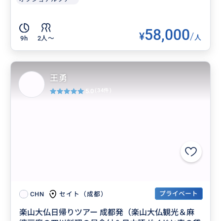
58,000
¥
/
人
9h
2人〜
王勇
5.0
(34件)
プライベート
セイト（成都）
CHN
楽山大仏日帰りツアー 成都発（楽山大仏観光＆麻