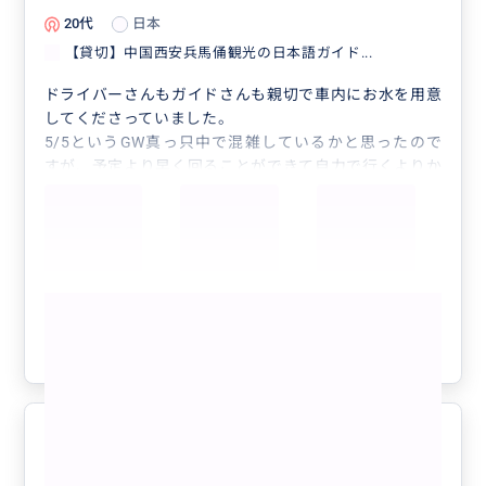
20代
日本
【貸切】中国西安兵馬俑観光の日本語ガイド...
ドライバーさんもガイドさんも親切で車内にお水を用意
してくださっていました。
5/5というGW真っ只中で混雑しているかと思ったので
すが、予定より早く回ることができて自力で行くよりか
なりスムーズでした。また、観光地の説明も分かりやす
く1人では気づくことができなかった場所にも着眼でき
て楽しかったです。ありがとうございました。
もっと見る
参考になった
0
大変楽しい旅をありがとうございま
5.0
した。