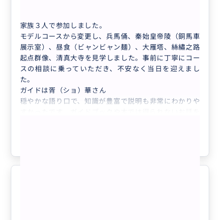
【貸切】中国西安兵馬俑観光の日本語ガイド...
家族３人で参加しました。
モデルコースから変更し、兵馬俑、秦始皇帝陵（銅馬車
展示室）、昼食（ビャンビャン麺）、大雁塔、絲繡之路
起点群像、清真大寺を見学しました。事前に丁寧にコー
スの相談に乗っていただき、不安なく当日を迎えまし
た。
ガイドは胥（ショ）華さん
穏やかな語り口で、知識が豊富で説明も非常にわかりや
すかったです。ガイドブックや本では得られないお話を
もっと見る
たくさん伺うことができました。
ベストスポットでの写真撮影やお買物の相談、その他常
参考になった
0
に細やかな気配りをしてくださる素晴らしいガイドさん
でした。
ドライバーは丁さん
しっかりとした運転をするとても感じの良い方で、安心
して身を預けることができました。
至れり尽くせりのツアーでした。
5.0
おかげさまでとても楽しい一日となりました。本当にあ
50代
日本
りがとうございました。
【貸切】中国西安兵馬俑観光の日本語ガイド...