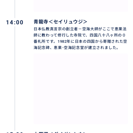
14:00
青龍寺＜セイリュウジ＞
日本仏教真言宗の創立者－空海大師がここで恵果法
師に教わって修行した寺院で、四国八十八ヶ所の０
番札所です。1982年に日本の四国から寄贈された空
海記念碑、恵果･空海記念堂が建立されました。