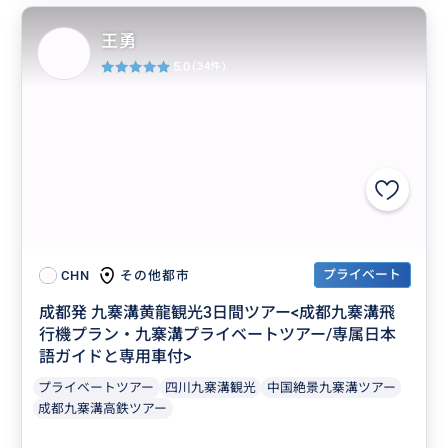
王勇
5.0
(34件)
プライベート
その他都市
CHN
成都発 九寨溝黄龍観光3日間ツアー<成都九寨溝飛
行機プラン・九寨溝プライベートツアー/専属日本
語ガイドと専用車付>
プライベートツアー
四川九寨溝観光
中国絶景九寨溝ツアー
成都九寨溝高鉄ツアー