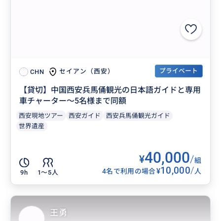
プライベート
セイアン（西安）
CHN
【貸切】中国西安兵馬俑観光の日本語ガイドと専用
車チャーター～5名様まで同額
西安現地ツアー
西安ガイド
西安兵馬俑観光ガイド
世界遺産
40,000
¥
/
組
10,000
/
¥
4名で利用の場合
人
9h
1〜5人
王勇