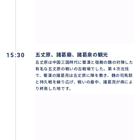
15:30
五丈原、諸葛廟、諸葛泉の観光
五丈原は中国三国時代に蜀漢と宿敵の魏の対陣した
有名な五丈原の戦いの古戦場でした。第４次北伐
で、蜀漢の諸葛亮は五丈原に陣を敷き、魏の司馬懿
と持久戦を繰り広げ、戦いの最中、諸葛亮が病によ
り終焉した地です。