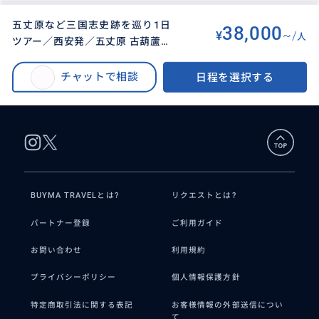
五丈原など三国志史跡を巡り1日
38,000
¥
~/
人
ツアー／西安発／五丈原 古葫蘆谷
BUYMA TRAVEL
>
セイアン（西安）オプショナルツアー
>
遺跡 楊貴妃墓 法門寺観光付／ガ
五丈原など三国志史跡を巡り1日ツアー／西安発／五丈原 古葫蘆谷遺跡 楊貴
イド＋車の貸切チャーターツアー
チャットで相談
日程を選択する
妃墓 法門寺観光付／ガイド＋車の貸切チャーターツアー
BUYMA TRAVELとは?
リクエストとは?
パートナー登録
ご利用ガイド
お問い合わせ
利用規約
プライバシーポリシー
個人情報保護方針
特定商取引法に関する表記
お客様情報の外部送信につい
て