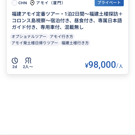
プライベート
アモイ（厦門）
CHN
福建アモイ定番ツアー・1泊2日間～福建土楼探訪＋
コロンス島視察～宿泊付き、昼食付き、専属日本語
ガイド付き、専用車付、混載無し
オプショナルツアー
アモイ行き方
アモイ発土楼日帰りツアー
福建土楼行き方
98,000
¥
/
人
2d
2人〜