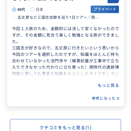
40代
日本
プライベート
五丈原など三国志史跡を巡り1日ツアー／西...
今回１人旅のため、金額的には決して安くなかったので
すが、その金額に見合う楽しく勉強となる旅ができまし
た。
三国志が好きなので、五丈原に行きたいという思いから
今回のツアーを選択したのですが、知識をほとんど持ち
合わせていなかった法門寺や（楊貴妃墓が工事中で立ち
入りできなかった代わりに立ち寄った）周時代の遺跡博
物館に関しても豊富な知識をもとにしたガイドをしてい
ただき、とても勉強になりました。
もっと見る
五丈原＋葫蘆遺跡までは150kmほどと長い旅になりま
したが、車中でも楽しく会話や休憩時間を入れていただ
参考になった
0
き、とても親切にしていただきました。
クチコミをもっと見る(1)