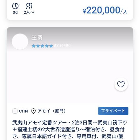
220,000
¥
/
人
3d
2人〜
王勇
5.0
(34件)
プライベート
アモイ（厦門）
CHN
武夷山アモイ定番ツアー・2泊3日間～武夷山筏下り
＋福建土楼の2大世界遺産巡り～宿泊付き、昼食付
き、専属日本語ガイド付き、専用車付、武夷山/厦