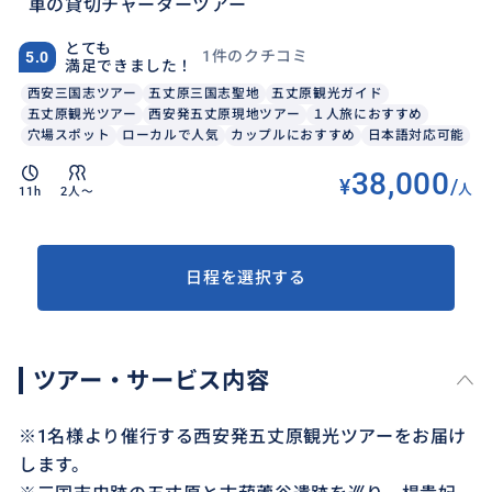
車の貸切チャーターツアー
とても
1件のクチコミ
5.0
満足できました！
西安三国志ツアー
五丈原三国志聖地
五丈原観光ガイド
五丈原観光ツアー
西安発五丈原現地ツアー
１人旅におすすめ
穴場スポット
ローカルで人気
カップルにおすすめ
日本語対応可能
38,000
¥
/
人
11h
2人〜
日程を選択する
ツアー・サービス内容
※1名様より催行する西安発五丈原観光ツアーをお届け
します。