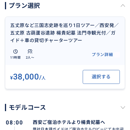
プラン選択
五丈原など三国志史跡を巡り1日ツアー／西安発／
五丈原 古葫蘆谷遺跡 楊貴妃墓 法門寺観光付／ガ
イド＋車の貸切チャーターツアー
五丈原は中国の古戦場で、諸葛亮がここで亡くなりま
した。日本では、この場所が『三国志』と深く関わっ
プラン詳細
ていて人気があります。明治時代の詩人が、諸葛亮の
11時間
2人〜
五丈原の話を詩にして大流行りし、吉川英治の小説や
アニメなどの日本の『三国志』作品でも、この場面を
38,000
/
選択する
¥
人
最後に描くことが多いため、日本人には『三国志』の
重要な場所として知られています。
モデルコース
08:00
西安ご宿泊ホテルより楊貴妃墓へ
弊社日本語ガイドはご宿泊ホテルロビーにてお出迎