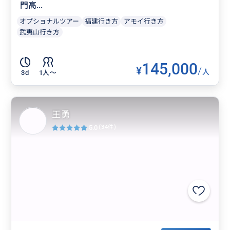
門高...
オプショナルツアー
福建行き方
アモイ行き方
武夷山行き方
145,000
¥
/
人
3d
1人〜
王勇
5.0
(34件)