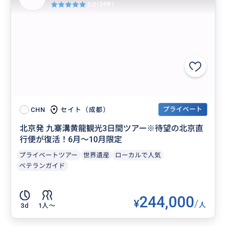
5.0
(34件)
プライベート
セイト（成都）
CHN
北京発 九寨溝黄龍観光3日間ツアー※待望の北京直
行便が復活！6月～10月限定
プライベートツアー
世界遺産
ローカルで人気
ベテランガイド
244,000
¥
/
人
3d
1人〜