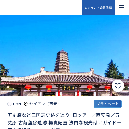
ログイン / 会員登録
CHN
セイアン（西安）
プライベート
五丈原など三国志史跡を巡り1日ツアー／西安発／五
丈原 古葫蘆谷遺跡 楊貴妃墓 法門寺観光付／ガイド＋