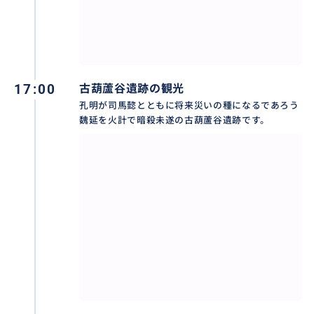
17:00
古葫蘆谷遺跡の観光
孔明が司馬懿とともに将来災いの種になるであろう
魏延を火計で暗殺未遂の古葫蘆谷遺跡です。