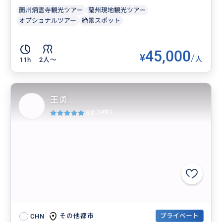
蘭州炳霊寺観光ツアー
蘭州現地観光ツアー
オプショナルツアー
絶景スポット
45,000
¥
/
人
11h
2人〜
王勇
5.0
(34件)
プライベート
その他都市
CHN