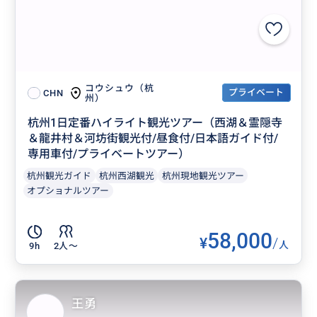
コウシュウ（杭
プライベート
CHN
州）
杭州1日定番ハイライト観光ツアー（西湖＆霊隠寺
＆龍井村＆河坊街観光付/昼食付/日本語ガイド付/
専用車付/プライベートツアー）
杭州観光ガイド
杭州西湖観光
杭州現地観光ツアー
オプショナルツアー
58,000
¥
/
人
9h
2人〜
王勇