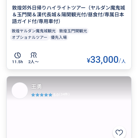
敦煌郊外日帰りハイライトツアー（ヤルダン魔鬼城
＆玉門関＆漢代長城＆陽関観光付/昼食付/専属日本
語ガイド付/専用車付）
敦煌ヤルダン魔鬼城観光
敦煌玉門関観光
オプショナルツアー
優先入場
33,000
¥
/
人
11.5h
2人〜
王勇
5.0
(34件)