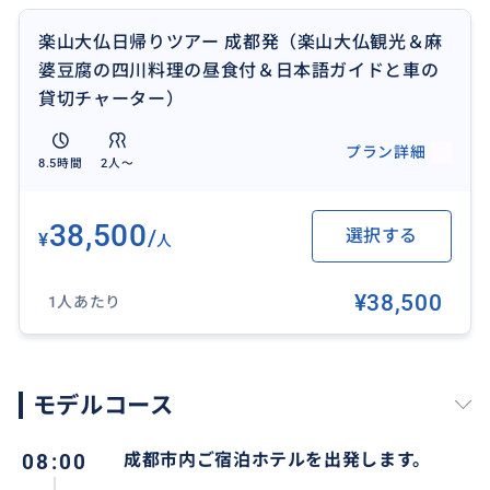
楽山大仏日帰りツアー 成都発（楽山大仏観光＆麻
婆豆腐の四川料理の昼食付＆日本語ガイドと車の
奈良大仏の5倍の高さ（71m）を誇る世代最大級の石刻
貸切チャーター）
座仏です。近隣にある峨眉山とともにユネスコの世界
遺産に登録されていますので、四川観光の見逃さない
プラン詳細
ハイライトです。
8.5時間
2人〜
38,500
/
選択する
¥
人
¥38,500
1人あたり
モデルコース
08:00
成都市内ご宿泊ホテルを出発します。