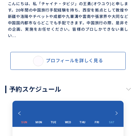
こんにちは、私「チャイナ・タビジ」の王勇(オウユウ)と申しま
す。20年間の中国旅行手配経験を持ち、西安を拠点として敦煌や
新疆や洛陽やチベットや成都や九寨溝や雲南や張家界や大同など
中国国内都市ならどこでも手配できます。中国旅行の際、是非そ
の企画、実施をお任せください。皆様のプロしかできない楽し
い...
プロフィールを詳しく見る
予約スケジュール
SUN
MON
TUE
WED
THU
FRI
SAT