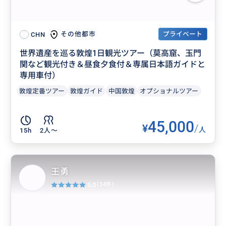
プライベート
その他都市
CHN
世界遺産を巡る敦煌1日観光ツアー（莫高窟、玉門
関など観光付き＆昼食夕食付＆専属日本語ガイドと
専用車付）
敦煌定番ツアー
敦煌ガイド
中国敦煌
オプショナルツアー
45,000
¥
/
人
15h
2人〜
王勇
5.0
(34件)