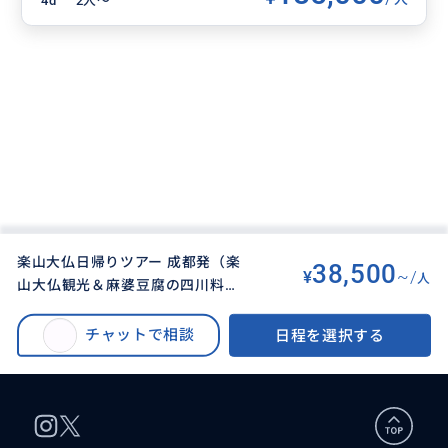
4d
2人〜
楽山大仏日帰りツアー 成都発（楽
38,500
¥
~/
人
山大仏観光＆麻婆豆腐の四川料理
BUYMA TRAVEL
>
セイト（成都）オプショナルツアー
>
の昼食付＆日本語ガイドと車の貸
楽山大仏日帰りツアー 成都発（楽山大仏観光＆麻婆豆腐の四川料理の昼食付
切チャーター）
チャットで相談
日程を選択する
＆日本語ガイドと車の貸切チャーター）