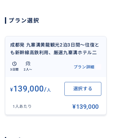
プラン選択
成都発 九寨溝黄龍観光2泊3日間～往復と
も新幹線高鉄利用、厳選九寨溝ホテル二
連泊、昼食付、専属日本語ガイドと専用
プラン詳細
車付のプライベートツアー、混載無し
3日間
2人〜
139,000
/
選択する
¥
人
¥139,000
1人あたり