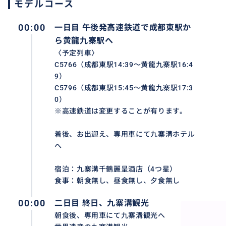
モデルコース
世界自然遺産 四川黄龍
00:00
一日目 午後発高速鉄道で成都東駅か
九寨溝旅行時、黄龍も見逃さない絶景秘境です。同じく素
ら黄龍九寨駅へ
登録されています。標高が高くて高山病に要注意です。
〈予定列車〉
C5766（成都東駅14:39～黄龍九寨駅16:4
9）
おすすめ
C5796（成都東駅15:45～黄龍九寨駅17:3
0）
※高速鉄道は変更することが有ります。
着後、お出迎え、専用車にて九寨溝ホテル
へ
宿泊：九寨溝千鶴麗呈酒店（4つ星）
食事：朝食無し、昼食無し、夕食無し
00:00
二日目 終日、九寨溝観光
朝食後、専用車にて九寨溝観光へ