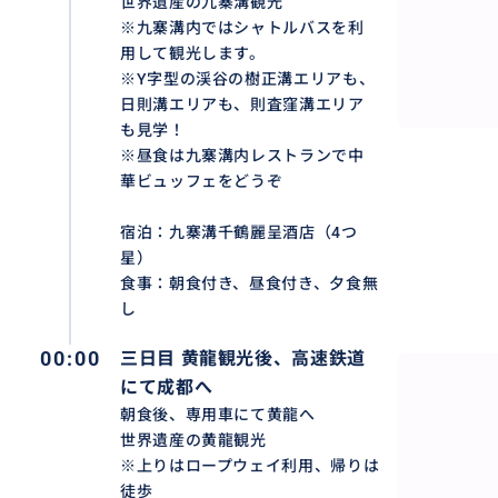
世界遺産の九寨溝観光
※九寨溝内ではシャトルバスを利
用して観光します。
※Y字型の渓谷の樹正溝エリアも、
日則溝エリアも、則査窪溝エリア
も見学！
※昼食は九寨溝内レストランで中
華ビュッフェをどうぞ
宿泊：九寨溝千鶴麗呈酒店（4つ
星）
食事：朝食付き、昼食付き、夕食無
世界自然遺産 四川九寨溝
し
人間天堂と称賛される世界遺産「九寨溝」は人生で一度行
布，長海，五彩池，諾日朗瀑布，則査窪溝，犀牛海，芦葦
00:00
三日目 黄龍観光後、高速鉄道
どご見学頂けます。
にて成都へ
朝食後、専用車にて黄龍へ
世界遺産の黄龍観光
※上りはロープウェイ利用、帰りは
徒歩