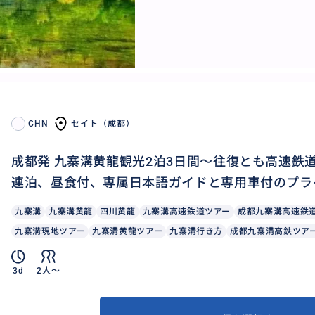
CHN
セイト（成都）
成都発 九寨溝黄龍観光2泊3日間～往復とも高速鉄
連泊、昼食付、専属日本語ガイドと専用車付のプラ
九寨溝
九寨溝黄龍
四川黄龍
九寨溝高速鉄道ツアー
成都九寨溝高速鉄
九寨溝現地ツアー
九寨溝黄龍ツアー
九寨溝行き方
成都九寨溝高鉄ツア
3d
2人〜