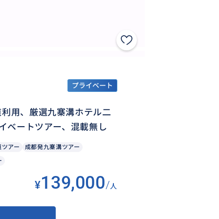
プライベート
道利用、厳選九寨溝ホテル二
イベートツアー、混載無し
道ツアー
成都発九寨溝ツアー
ー
139,000
¥
/
人