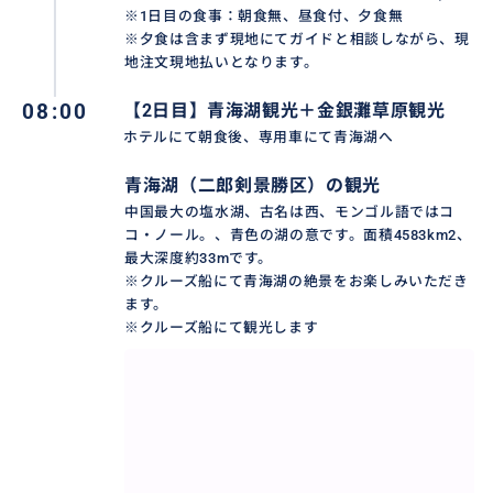
※1日目の食事：朝食無、昼食付、夕食無
※夕食は含まず現地にてガイドと相談しながら、現
地注文現地払いとなります。
08:00
【2日目】青海湖観光＋金銀灘草原観光
ホテルにて朝食後、専用車にて青海湖へ
青海湖（二郎剣景勝区）の観光
青海湖は中国青海省にあり、標高が3196mで、中国最
中国最大の塩水湖、古名は西、モンゴル語ではコ
大の湖で、世界で2番目に大きい内陸塩湖です。モンゴ
コ・ノール。、青色の湖の意です。面積4583km2、
最大深度約33mです。
ル語ではココノール、青い湖の意です。周囲は360キロ
※クルーズ船にて青海湖の絶景をお楽しみいただき
メートル、面積は 4560方キロメートルを持つ中国最大
ます。
の塩水湖で、琵琶湖の6倍の大きさを持ちます。特に有
※クルーズ船にて観光します
名な観光拠点は二郎剣風景区です。