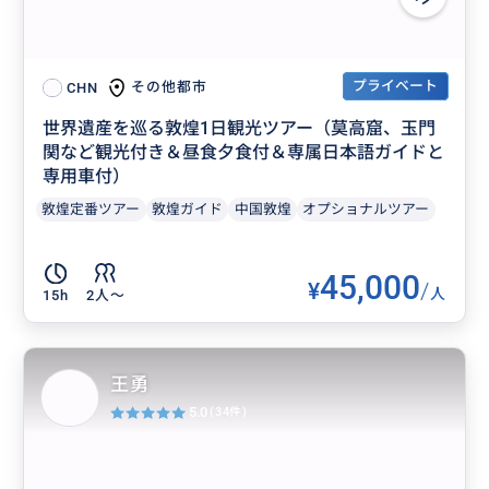
プライベート
その他都市
CHN
世界遺産を巡る敦煌1日観光ツアー（莫高窟、玉門
関など観光付き＆昼食夕食付＆専属日本語ガイドと
専用車付）
敦煌定番ツアー
敦煌ガイド
中国敦煌
オプショナルツアー
45,000
¥
/
人
15h
2人〜
王勇
5.0
(34件)