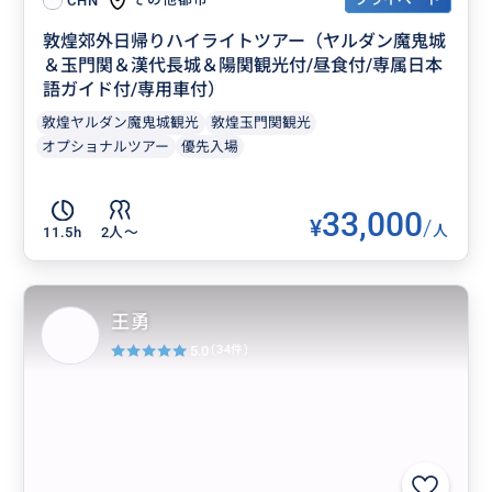
CHN
敦煌郊外日帰りハイライトツアー（ヤルダン魔鬼城
＆玉門関＆漢代長城＆陽関観光付/昼食付/専属日本
語ガイド付/専用車付）
敦煌ヤルダン魔鬼城観光
敦煌玉門関観光
オプショナルツアー
優先入場
33,000
¥
/
人
11.5h
2人〜
王勇
5.0
(34件)