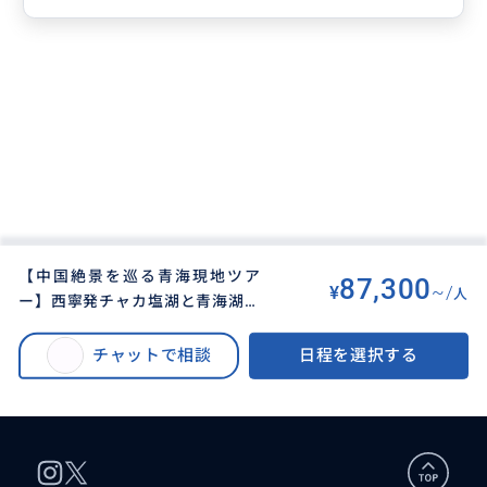
【中国絶景を巡る青海現地ツア
87,300
¥
~/
人
ー】西寧発チャカ塩湖と青海湖観
BUYMA TRAVEL
>
その他都市オプショナルツアー
>
光1泊2日間ツアー（プライベート
【中国絶景を巡る青海現地ツアー】西寧発チャカ塩湖と青海湖観光1泊2日間
宿泊ツアー・混載無し、チャカ塩
チャットで相談
日程を選択する
ツアー（プライベート宿泊ツアー・混載無し、チャカ塩湖、青海湖、タール
湖、青海湖、タール寺、金銀灘草
寺、金銀灘草原の青海主要観光地を網羅）
原の青海主要観光地を網羅）