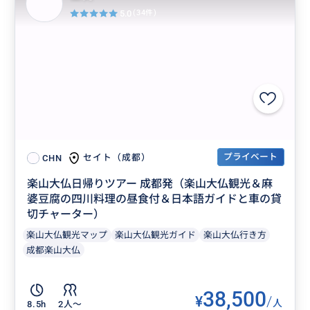
5.0
(34件)
プライベート
セイト（成都）
CHN
楽山大仏日帰りツアー 成都発（楽山大仏観光＆麻
婆豆腐の四川料理の昼食付＆日本語ガイドと車の貸
切チャーター）
楽山大仏観光マップ
楽山大仏観光ガイド
楽山大仏行き方
成都楽山大仏
38,500
¥
/
人
8.5h
2人〜