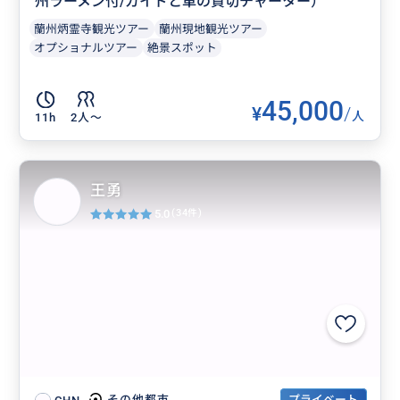
州ラーメン付/ガイドと車の貸切チャーター）
蘭州炳霊寺観光ツアー
蘭州現地観光ツアー
オプショナルツアー
絶景スポット
45,000
¥
/
人
11h
2人〜
王勇
5.0
(34件)
プライベート
その他都市