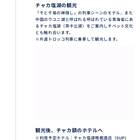
チャカ塩湖の観光
「千と千尋の神隠し」の列車シーンのモデル、また
青海チャカ塩湖は日本動画「千と千尋の神隠し」の列
中国のウユニ湖と呼ばれる呼ばれている青海省にあ
車シーンのモデルと言われている、中国のウユニ湖と
るチャカ塩湖（茶卡盐湖）をご案内しチベット文化
呼ばれている塩湖、雲や周りの景色が湖面に映り込
とも触れ合います。
み、美しく、そして神秘的で不思議な光景が鏡のよう
※片道トロッコ列車に乗車して観光します。
な感じで「天空の鏡」と呼ばれ、タール寺、青海湖、
孟達天池と並び、「青海四景」と言われています。
おすすめ
観光後、チャカ鎮のホテルへ
※利用予定ホテル：チャカ塩湖晩楓酒店（SUP)