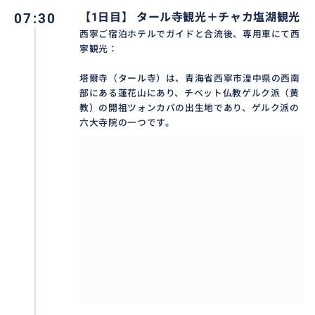
堆繍、酥油花は「塔爾寺の三絶」として世界によく知
07:30
【1日目】 タール寺観光＋チャカ塩湖観光
られています。
西寧ご宿泊ホテルでガイドと合流後、専用車にて西
寧観光：
塔爾寺（タール寺）は、青海省西寧市湟中県の西南
おすすめ
部にある蓮花山にあり、チベット仏教ゲルク派（黄
教）の開祖ツォンカパの出生地であり、ゲルク派の
六大寺院の一つです。