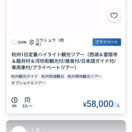
コウシュウ（杭
プライベート
CHN
州）
杭州1日定番ハイライト観光ツアー（西湖＆霊隠寺
＆龍井村＆河坊街観光付/昼食付/日本語ガイド付/
専用車付/プライベートツアー）
杭州観光ガイド
杭州西湖観光
杭州現地観光ツアー
オプショナルツアー
58,000
¥
/
人
9h
2人〜
王勇