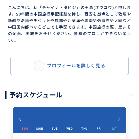
こんにちは、私「チャイナ・タビジ」の王勇(オウユウ)と申しま
す。20年間の中国旅行手配経験を持ち、西安を拠点として敦煌や
新疆や洛陽やチベットや成都や九寨溝や雲南や張家界や大同など
中国国内都市ならどこでも手配できます。中国旅行の際、是非そ
の企画、実施をお任せください。皆様のプロしかできない楽し
い...
プロフィールを詳しく見る
予約スケジュール
SUN
MON
TUE
WED
THU
FRI
SAT