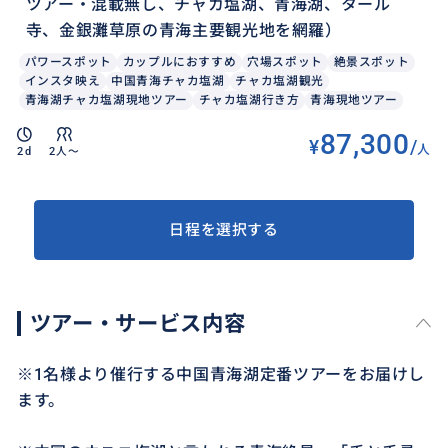
ツアー・混載無し、チャカ塩湖、青海湖、タール
寺、金銀灘草原の青海主要観光地を網羅）
パワースポット
カップルにおすすめ
穴場スポット
絶景スポット
インスタ映え
中国青海チャカ塩湖
チャカ塩湖観光
青海湖チャカ塩湖現地ツアー
チャカ塩湖行き方
青海現地ツアー
87,300
¥
/
人
2d
2人〜
日程を選択する
ツアー・サービス内容
※1名様より催行する中国青海湖定番ツアーをお届けし
ます。