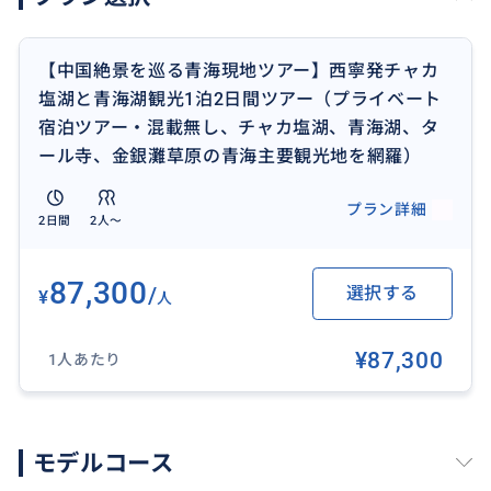
【中国絶景を巡る青海現地ツアー】西寧発チャカ
塩湖と青海湖観光1泊2日間ツアー（プライベート
宿泊ツアー・混載無し、チャカ塩湖、青海湖、タ
ール寺、金銀灘草原の青海主要観光地を網羅）
プラン詳細
2日間
2人〜
87,300
/
選択する
¥
人
チベット仏教の聖地としてタール寺(塔爾寺）はチベッ
トチベット仏教の聖地としてタール寺(塔爾寺）はチベ
¥87,300
ット仏教最大の寺院であり、チベット名はクンブム。
1人あたり
西寧市から26キロ離れている青海省湟中県魯砂爾鎮西
南の蓮花山に位置し、チベット仏教ゲルク派の創始者
であるツォンカパ（1357～1419）誕生の地で、記念す
モデルコース
るために建てられました。とくに、壁画「タンカ」、