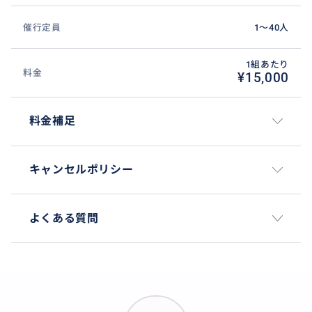
催行定員
1〜40人
1組あたり
料金
¥15,000
料金補足
キャンセルポリシー
よくある質問
迪化街・・・台北で最も古い問屋街である「迪化街」
には、漢方や乾物、お茶や高級食材などを販売する昔
ながらの古いお店がずらりと並んでいます。また、レト
ロなカフェ、絶品台湾料理店などがたくさんあり、今