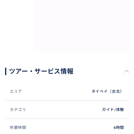
ツアー・サービス情報
九份・・・1年を通して雨の日が多いとか。
エリア
タイペイ（台北）
九份へ行く際は歩きやすい格好&雨具（カッパ）持参が
おすすめです!
カテゴリ
ガイド/体験
おすすめ
所要時間
6時間