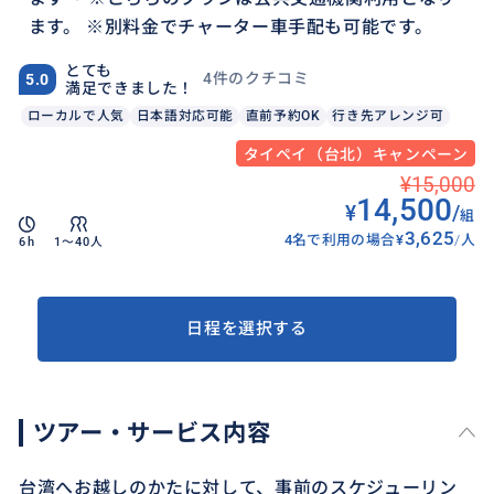
ます。 ※別料金でチャーター車手配も可能です。
とても
4件のクチコミ
5.0
満足できました！
ローカルで人気
日本語対応可能
直前予約OK
行き先アレンジ可
タイペイ（台北）キャンペーン
¥15,000
14,500
¥
/
組
3,625
4名で利用の場合
¥
/
人
6h
1〜40人
日程を選択する
ツアー・サービス内容
台湾へお越しのかたに対して、事前のスケジューリン