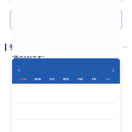
クチコミをもっと見る(4)
予約スケジュール
“
雨の101です
”
SUN
MON
TUE
WED
THU
FRI
SAT