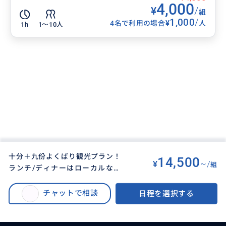
4,000
¥
/
組
1,000
/
¥
4名で利用の場合
人
1h
1〜10人
十分＋九份よくばり観光プラン！
14,500
¥
~/
組
ランチ/ディナーはローカルなレ
BUYMA TRAVEL
>
タイペイ（台北）オプショナルツアー
>
ストランや屋台などで。〜現地同
十分＋九份よくばり観光プラン！ランチ/ディナーはローカルなレストランや
行します〜 ※こちらのプランは公
チャットで相談
日程を選択する
屋台などで。〜現地同行します〜 ※こちらのプランは公共交通機関利用とな
共交通機関利用となります。 ※別
ります。 ※別料金でチャーター車手配も可能です。
料金でチャーター車手配も可能で