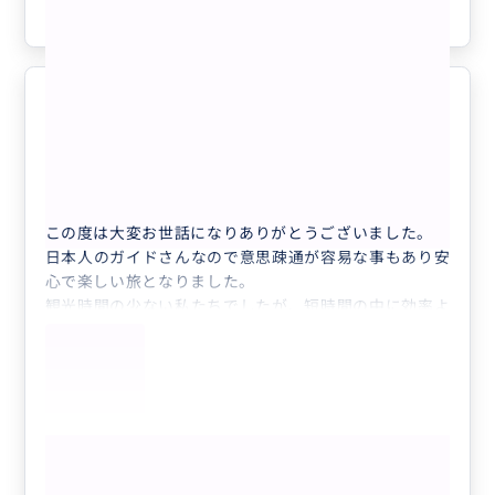
参考になった
0
タイパ、コスパ最高👍
5.0
60代
日本
十分＋九份よくばり観光プラン！ランチ/デ...
この度は大変お世話になりありがとうございました。
日本人のガイドさんなので意思疎通が容易な事もあり安
心で楽しい旅となりました。
観光時間の少ない私たちでしたが、短時間の中に効率よ
く主要ポイントを組み立てて下さりすっかり台湾通にな
った気分です。
再度台湾を訪れる事があったらまたアテンドして頂きた
く今後とも宜しくお願い致します。
もっと見る