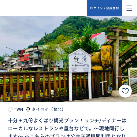
ログイン / 会員登録
TWN
タイペイ（台北）
十分＋九份よくばり観光プラン！ランチ/ディナーは
ローカルなレストランや屋台などで。〜現地同行し
ます〜 ※こちらのプランは公共交通機関利用となり