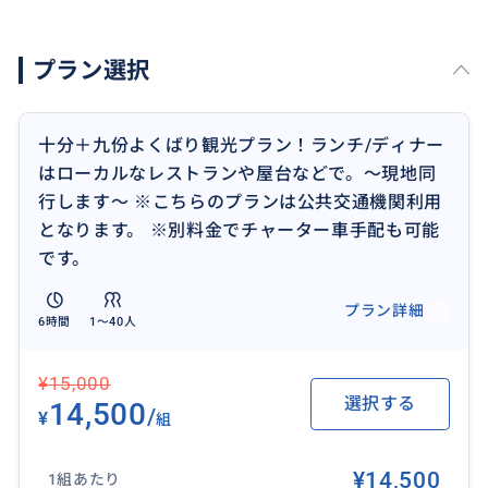
＊訪問スポット例＊
プラン選択
九份・・・「千と千尋の神隠し」のモデルとなったと
言われている定番の観光スポット
十分・・・ランタンに願い事を書いて線路上から飛ば
十分＋九份よくばり観光プラン！ランチ/ディナー
します
はローカルなレストランや屋台などで。〜現地同
十分瀑布・・・台湾のナイアガラとも言われている
行します〜 ※こちらのプランは公共交通機関利用
迪化街・・・台北で最も古い問屋街
となります。 ※別料金でチャーター車手配も可能
＊＊＊＊＊＊＊＊
です。
もちろん上記以外もアテンド可能です。
お気軽にご相談くださいませ。
プラン詳細
6時間
1〜40人
＜注意事項＞
¥15,000
当方は個人ガイドであり、お申込み頂いたお客様のみ
選択する
14,500
にアテンドして現地をご案内します。旅行会社様のワ
/
¥
組
ンデイツアーの様に別の方と一緒ということはありま
せんので、価格については多少割高になってしまうこ
¥14,500
1組あたり