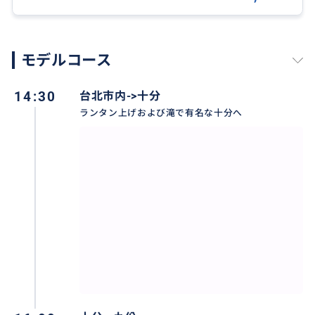
とを御了承下さい。
価格のみを追求されるかたは、現地ツアーを多く扱っ
ている旅行会社様をご利用して頂ければと思います。
モデルコース
宜しくお願い致します。
14:30
台北市内->十分
ランタン上げおよび滝で有名な十分へ
おすすめ