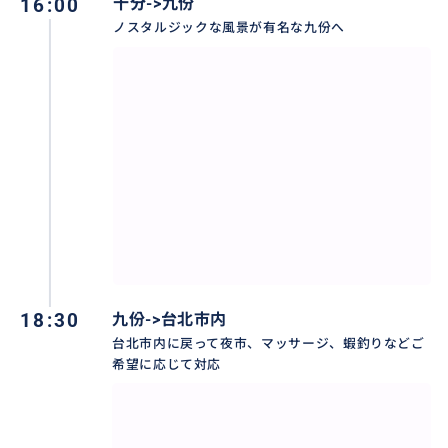
16:00
十分->九份
ノスタルジックな風景が有名な九份へ
ランタンが夜空を舞う、ディズニー映画の「塔の上の
ラプンツェル」の幻想的なワンシーン。
あのモデルとなったとも言われている平渓天燈節が行
われる「十分」。
十分・・・平渓天燈節自体は毎年旧正月頃の開催です
が、商店街にはランタンを飛ばす体験をしているお店
が並んでいるのでシーズン関係なく楽しめます!
18:30
九份->台北市内
台北市内に戻って夜市、マッサージ、蝦釣りなどご
おすすめ
希望に応じて対応