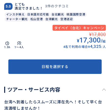
とても
3件のクチコミ
5.0
満足できました！
インスタ映え
日本語対応可能
台北観光
桃園国際空港
チャーター観光
松山空港
台湾観光
空港送迎
タイペイ（台北）キャンペーン
¥17,800
17,300
¥
/
組
4,325
4名で利用の場合
¥
/
人
1.5h
1〜4人
日程を選択する
ツアー・サービス内容
台湾へ到着したらスムーズに滞在先へ！そして早く台
湾満喫しませんか！