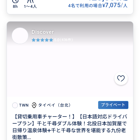
7,075
/
¥
4名で利用の場合
人
8h
1〜4人
Discover
5.0
(436件)
プライベート
タイペイ（台北）
TWN
【貸切乗用車チャーター！】【日本語対応ドライバ
ープラン】千と千尋ダブル体験！北投日本加賀屋で
日帰り温泉体験➕千と千尋な世界を堪能する九份老
街散策...