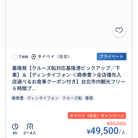
プライベート
タイペイ（台北）
TWN
基隆発【クルーズ船対応基隆港ピックアップ／下
車】＆【ディンタイフォン ＜鼎泰豊＞全店優先入
店選べるお食事クーポン付き】台北市内観光フリー
６時間プ...
鼎泰豊
ディンタイフォン
クルーズ船
基隆
タイペイ（台北）キャンペーン
¥50,000
49,500
¥
/
人
6h
2〜4人