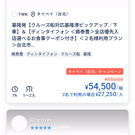
タイペイ（台北）
TWN
基隆発【クルーズ船対応基隆港ピックアップ／下
車】＆【ディンタイフォン ＜鼎泰豊＞全店優先入
店選べるお食事クーポン付き】＜２名様利用プラン
＞台北市...
鼎泰豊
ディンタイフォン
クルーズ船
基隆
タイペイ（台北）キャンペーン
¥55,000
54,500
¥
/
組
27,250
/
¥
2名で利用の場合
人
7h
1〜2人
Discover
5.0
(436件)