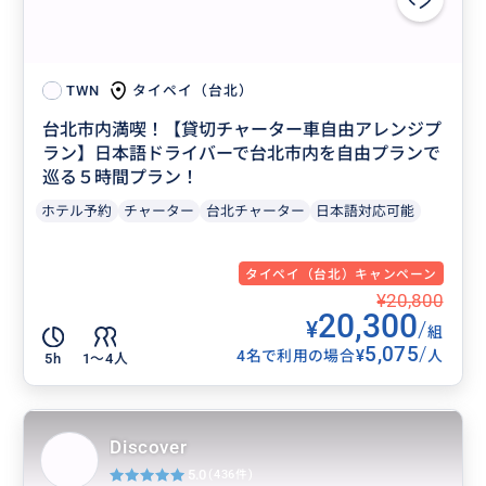
タイペイ（台北）
TWN
台北市内満喫！【貸切チャーター車自由アレンジプ
ラン】日本語ドライバーで台北市内を自由プランで
巡る５時間プラン！
ホテル予約
チャーター
台北チャーター
日本語対応可能
タイペイ（台北）キャンペーン
¥20,800
20,300
¥
/
組
5,075
/
¥
4名で利用の場合
人
5h
1〜4人
Discover
5.0
(436件)