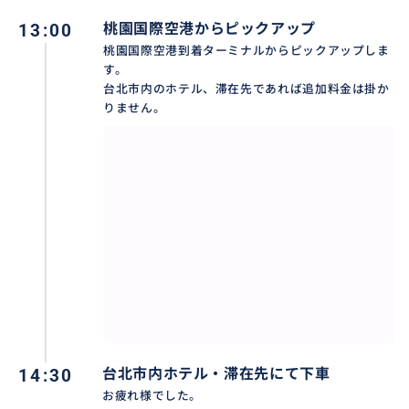
13:00
桃園国際空港からピックアップ
現地に精通した日本語ドライバーが、安心・安全な観
桃園国際空港到着ターミナルからピックアップしま
光のご案内はもちろん、天候やご体調などに合わせて
す。
台北市内のホテル、滞在先であれば追加料金は掛か
行程や乗車・ピックアップ・下車場所などもアレンジ
りません。
して差し上げます。
14:30
台北市内ホテル・滞在先にて下車
お疲れ様でした。