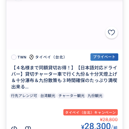
プライベート
タイペイ（台北）
TWN
【４名様まで同額貸切お得！】【日本語対応ドライ
バー】貸切チャーター車で行く九份＆十分天燈上げ
＆十分瀑布＆九份散策も３時間確保のたっぷり満喫
出来る...
行先アレンジ可
台湾観光
チャーター観光
九份観光
タイペイ（台北）キャンペーン
¥28,800
28,300
¥
/
組