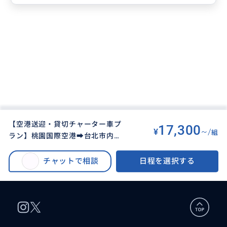
【空港送迎・貸切チャーター車プ
17,300
¥
~/
組
ラン】桃園国際空港➡︎台北市内ホ
BUYMA TRAVEL
>
タイペイ（台北）オプショナルツアー
>
テル＆滞在先送迎プラン
【空港送迎・貸切チャーター車プラン】桃園国際空港➡︎台北市内ホテル＆滞
チャットで相談
日程を選択する
在先送迎プラン