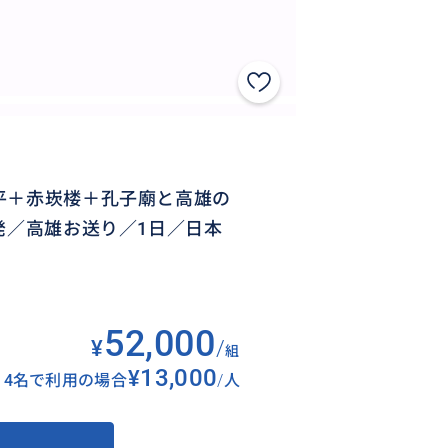
平＋赤崁楼＋孔子廟と高雄の
発／高雄お送り／1日／日本
52,000
¥
/
組
¥13,000
4名で利用の場合
/
人