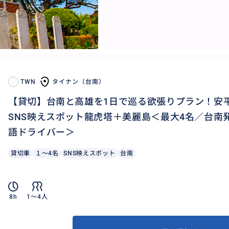
TWN
タイナン（台南）
【貸切】台南と高雄を1日で巡る欲張りプラン！安
SNS映えスポット龍虎塔＋美麗島＜最大4名／台南
語ドライバー＞
貸切車
１～4名
SNS映えスポット
台南
8h
1〜4人