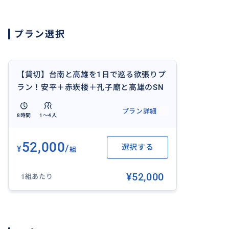
*チャイルドシート（1台あたり ￥1,125）
プラン選択
4歳未満のお子様はチャイルドシートの着用が法律で義務
齢・身長・体重をお知らせください。
【貸切】台南と高雄を1日で巡る欲張りプ
ラン！安平＋赤崁楼＋孔子廟と高雄のSN
おすすめ
S映えスポット龍虎塔＋美麗島＜最大4名
プラン詳細
／台南発／高雄お送り／1日／日本語ドラ
8時間
1〜4人
イバー＞
52,000
/
選択する
¥
組
¥52,000
1組あたり