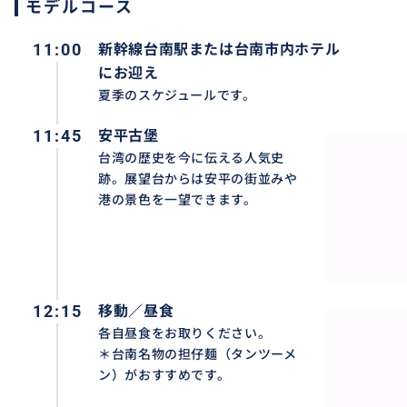
モデルコース
11:00
新幹線台南駅または台南市内ホテル
にお迎え
夏季のスケジュールです。
11:45
安平古堡
台湾の歴史を今に伝える人気史
跡。展望台からは安平の街並みや
港の景色を一望できます。
龍虎塔
高雄の有名な観光スポットである蓮池潭には、龍虎塔とい
の口から入り、虎の口から出ることで、災いがなくなり福
12:15
移動／昼食
く！
各自昼食をお取りください。
＊台南名物の担仔麺（タンツーメ
ン）がおすすめです。
おすすめ