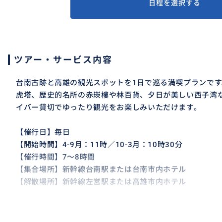
日程を選択する
ツアー・サービス内容
台南古跡と高雄の観光スポットを1日で巡る満喫プランで
虎塔、歴史的名所の赤崁樓や林百貨、夕日が美しい西子湾
イバー貸切でゆったり観光をお楽しみいただけます。
【催行日】毎日
【開始時間】4-9月：11時／10-3月：10時30分
【催行時間】7～8時間
【集合場所】新幹線台南駅または台南市内ホテル
【解散場所】新幹線左営駅または高雄市内ホテル
※オプションについて※
下記のオプションをご希望の場合は、ツアーご予約前に必