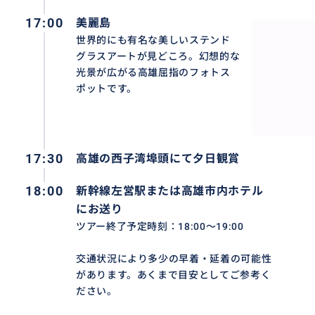
17:00
美麗島
世界的にも有名な美しいステンド
グラスアートが見どころ。幻想的な
光景が広がる高雄屈指のフォトス
ポットです。
17:30
高雄の西子湾埠頭にて夕日観賞
18:00
新幹線左営駅または高雄市内ホテル
にお送り
安平古堡
ツアー終了予定時刻：18:00～19:00
オランダ統治時代からの歴史を残す、台湾最古の軍事要塞跡
建造され、かつては台湾統治や対外貿易の中心地でした。
交通状況により多少の早着・延着の可能性
があります。あくまで目安としてご参考く
ださい。