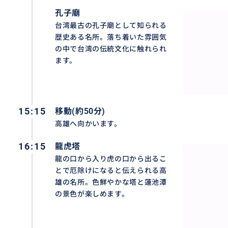
孔子廟
台湾最古の孔子廟として知られる
歴史ある名所。落ち着いた雰囲気
赤崁樓
の中で台湾の伝統文化に触れられ
オランダ統治の拠点として建設された旧城。今でもオラン
ます。
囲気を感じさせます。様々な国の文化が入り交じる、台南
おすすめ
15:15
移動(約50分)
高雄へ向かいます。
16:15
龍虎塔
龍の口から入り虎の口から出るこ
とで厄除けになると伝えられる高
雄の名所。色鮮やかな塔と蓮池潭
の景色が楽しめます。