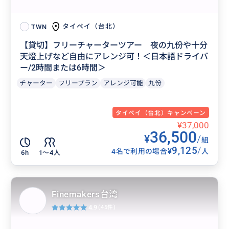
タイペイ（台北）
TWN
【貸切】フリーチャーターツアー 夜の九份や十分
天燈上げなど自由にアレンジ可！＜日本語ドライバ
ー/2時間または6時間＞
チャーター
フリープラン
アレンジ可能
九份
タイペイ（台北）キャンペーン
¥37,000
36,500
¥
/
組
9,125
/
¥
4名で利用の場合
人
6h
1〜4人
Finemakers台湾
4.9
(45件)