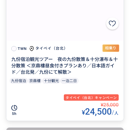
相乗り
タイペイ（台北）
TWN
九份宿泊観光ツアー 夜の九份散策＆十分瀑布＆十
分散策 ＜京鼎樓昼食付きプランあり／日本語ガイ
ド／台北発／九份にて解散＞
九份宿泊
京鼎樓
十分観光
一泊二日
タイペイ（台北）キャンペーン
¥25,000
24,500
¥
/
人
5h