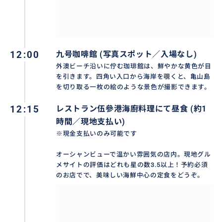
12:00
九号咖啡館 (写真スポット／入場なし)
外澳ビーチ沿いに佇む珈琲館は、鮮やかな黄色が目
を引きます。四角い入口から海岸を覗くと、亀山島
を切り取る一枚の絵のような景色が撮影できます。
12:15
レストラン伍參港海廚料理にて昼食 (約1
時間／現地支払い)
※現金支払いのみ可能です
オーシャンビューで温かい雰囲気の店内。現地グル
メサイトの評価はどれも星の数3.5以上！予約必須
のお店でで、美味しい海鮮中心の定食をどうぞ。