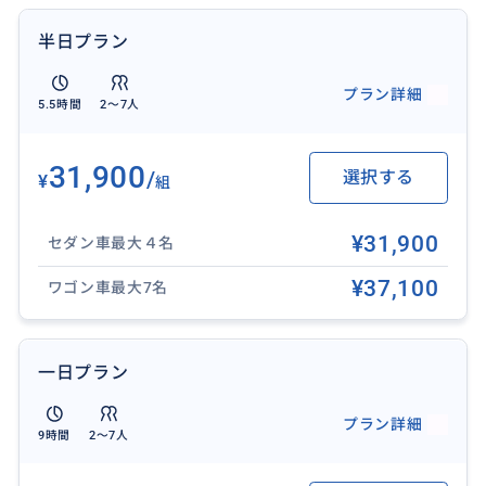
半日プラン
プラン詳細
5.5時間
2〜7人
31,900
/
選択する
¥
組
【蘭陽博物館】
¥31,900
まるで半分が土に沈んだような不思議な建築。外壁に
セダン車最大４名
空が映る建物は、宜蘭を代表するアートスポットです。
¥37,100
ワゴン車最大7名
(入場はありません)
一日プラン
おすすめ
プラン詳細
9時間
2〜7人