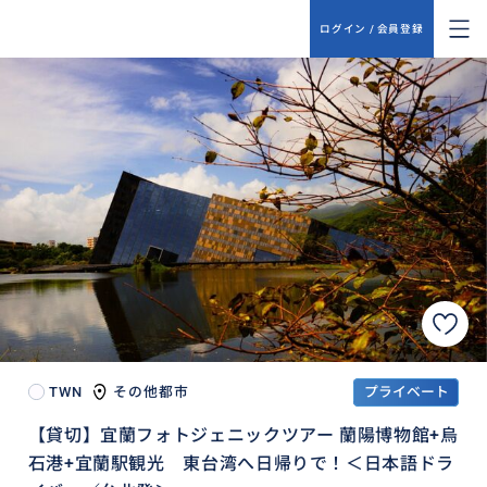
ログイン / 会員登録
TWN
その他都市
プライベート
【貸切】宜蘭フォトジェニックツアー 蘭陽博物館+烏
石港+宜蘭駅観光 東台湾へ日帰りで！＜日本語ドラ