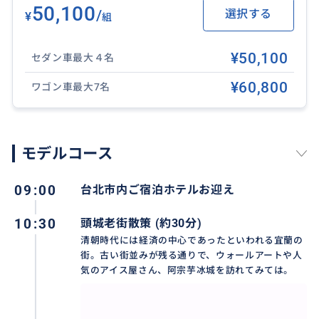
50,100
/
選択する
¥
組
¥50,100
セダン車最大４名
¥60,800
ワゴン車最大7名
モデルコース
09:00
台北市内ご宿泊ホテルお迎え
【抹茶山下】
宜蘭の礁溪にある「抹茶山下」は、田園風景に囲まれ
10:30
頭城老街散策 (約30分)
たガラス張りのカフェで、西瓜トーストや可愛らしい
清朝時代には経済の中心であったといわれる宜蘭の
街。古い街並みが残る通りで、ウォールアートや人
クマのケーキが評判です。
気のアイス屋さん、阿宗芋冰城を訪れてみては。
おすすめ