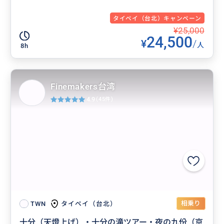
タイペイ（台北）キャンペーン
¥25,000
24,500
¥
/
人
8h
Finemakers台湾
4.9
(45件)
相乗り
タイペイ（台北）
TWN
十分（天燈上げ）・十分の滝ツアー・夜の九份（京