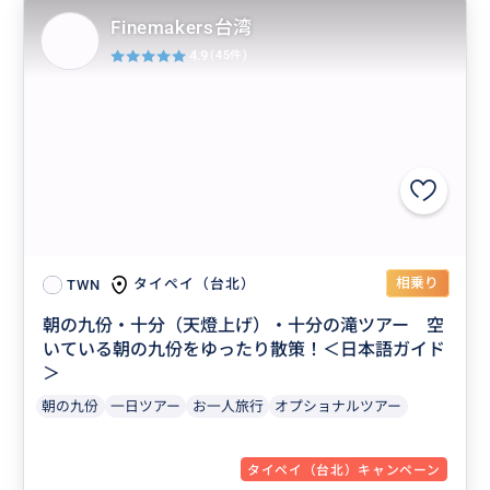
Finemakers台湾
4.9
(45件)
相乗り
タイペイ（台北）
TWN
朝の九份・十分（天燈上げ）・十分の滝ツアー 空
いている朝の九份をゆったり散策！＜日本語ガイド
＞
朝の九份
一日ツアー
お一人旅行
オプショナルツアー
タイペイ（台北）キャンペーン