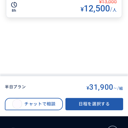
¥13,000
12,500
¥
/
人
8h
31,900
半日プラン
¥
~/
組
BUYMA TRAVEL
>
その他都市オプショナルツアー
>
【貸切】宜蘭フォトジェニックツアー 蘭陽博物館+烏石港+宜蘭駅観光 東台
チャットで相談
日程を選択する
湾へ日帰りで！＜日本語ドライバー／台北発＞