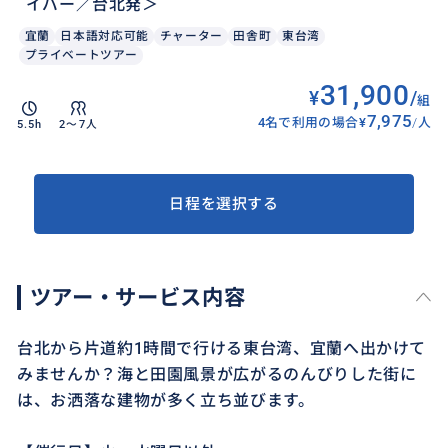
イバー／台北発＞
宜蘭
日本語対応可能
チャーター
田舎町
東台湾
プライベートツアー
31,900
¥
/
組
7,975
4名で利用の場合
¥
/
人
5.5h
2〜7人
日程を選択する
ツアー・サービス内容
台北から片道約1時間で行ける東台湾、宜蘭へ出かけて
みませんか？海と田園風景が広がるのんびりした街に
は、お洒落な建物が多く立ち並びます。