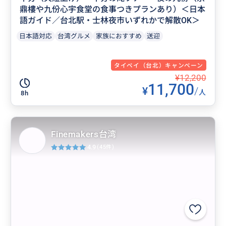
鼎樓や九份心宇食堂の食事つきプランあり）＜日本
語ガイド／台北駅・士林夜市いずれかで解散OK＞
日本語対応
台湾グルメ
家族におすすめ
送迎
タイペイ（台北）キャンペーン
¥12,200
11,700
¥
/
人
8h
Finemakers台湾
4.9
(45件)