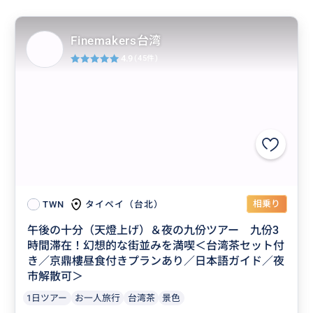
Finemakers台湾
4.9
(45件)
相乗り
タイペイ（台北）
TWN
午後の十分（天燈上げ）＆夜の九份ツアー 九份3
時間滞在！幻想的な街並みを満喫＜台湾茶セット付
き／京鼎樓昼食付きプランあり／日本語ガイド／夜
市解散可＞
1日ツアー
お一人旅行
台湾茶
景色