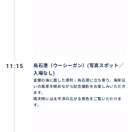
11:15
烏石港（ウーシーガン）(写真スポット／
入場なし)
宜蘭の海に面した港町・烏石港に立ち寄り、海岸沿
いの風景を眺めながら記念撮影をお楽しみいただき
ます。
晴天時には太平洋の広がる景色をご覧いただけま
す。
【宜蘭駅＆ジミー公園】
宜蘭出身の絵本作家ジミー（幾米）さん。宜蘭では街
の中で彼の作品が表現されており、駅舎にはきりん、