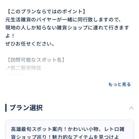
【このプランならではのポイント】
元生活雑貨のバイヤーが一緒に同行致しますので、
現地の人しか知らない雑貨ショップに連れて行きます
よ！
ぜひお任せください。
【訪問可能なスポット名】
📍駁二藝術特區
📍棧貳庫
📍大港倉
もっと見る
【移動手段】
プラン選択
・地下鉄
・バス
・徒歩
高雄最旬スポット案内！かわいい小物、レトロ雑
貨ショップ巡り！魅力的なアイテムを見つけよ