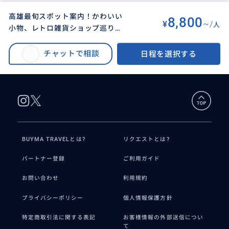
高雄最旬スポット案内！かわいい
8,800
¥
~/
人
小物、レトロ雑貨ショップ巡り！
BUYMA TRAVEL
>
タカオ（高雄）オプショナルツアー
>
魅力的なアイテムを見つけよう！
高雄最旬スポット案内！かわいい小物、レトロ雑貨ショップ巡り！魅力的な
チャットで相談
日程を選択する
アイテムを見つけよう！
BUYMA TRAVELとは?
リクエストとは?
パートナー登録
ご利用ガイド
お問い合わせ
利用規約
プライバシーポリシー
個人情報保護方針
特定商取引法に関する表記
お客様情報の外部送信につい
て