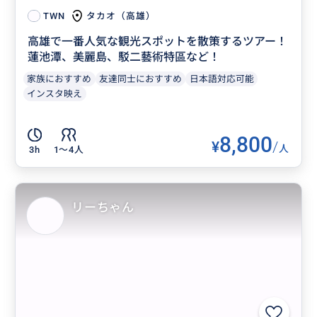
タカオ（高雄）
TWN
高雄で一番人気な観光スポットを散策するツアー！
蓮池潭、美麗島、駁二藝術特區など！
家族におすすめ
友達同士におすすめ
日本語対応可能
インスタ映え
8,800
¥
/
人
3h
1〜4人
リーちゃん