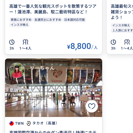
高雄で一番人気な観光スポットを散策するツア
高雄最旬ス
ー！蓮池潭、美麗島、駁二藝術特區など！
雑貨ショッ
よう！
家族におすすめ
友達同士におすすめ
日本語対応可能
インスタ映え
インスタ映え
１人旅におすす
8,800
¥
/
人
3h
1〜4人
3h
1〜4
リーちゃん
タカオ（高雄）
TWN
高雄国際空港からのセダン車送迎！快適にホテ