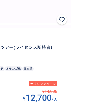
ブツアー(ライセンス所持者)
離島
オランゴ島
日本語
セブキャンペーン
¥14,000
12,700
¥
/
人