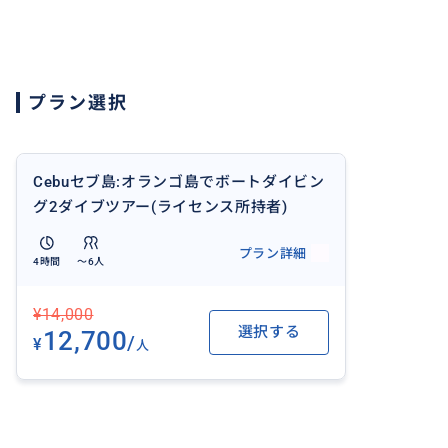
店内のロッカーに荷物や衣類などを預けることが可能です
ダイビング後に暖かいシャワーもご使用いただけます。
マクタン島エリアは無料送迎を行っております。
プラン選択
Cebuセブ島:オランゴ島でボートダイビン
グ2ダイブツアー(ライセンス所持者)
プラン詳細
4時間
〜6人
¥14,000
選択する
12,700
/
¥
人