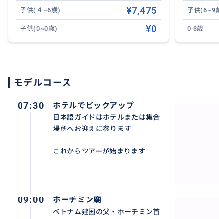
¥7,475
子供(４~6歳)
子供(6~9
¥0
子供(0~0歳)
0-3歳
ロンビエン橋は、1899年から1902年にかけてフランス
は、当時のフランス領インドシナ総督、ポール・ドゥメー
した。この橋は、2度のインドシナ戦争でフランスとアメ
モデルコース
してきたため、ハノイの歴史の証人と言えます。
07:30
ホテルでピックアップ
1945年9月、ホー・チミン大統領がバーディン広場で独
日本語ガイドはホテルまたは集合
は郊外に住む何千人もの人々を集めました。ベトナムがデ
場所へお迎えに参ります
全に打ち負かした1954年になって初めて、この橋はロンビ
から1968年にかけての米国の爆撃で大きな被害を受け、1
これからツアーが始まります
おすすめ
09:00
ホーチミン廟
ベトナム建国の父・ホーチミン首