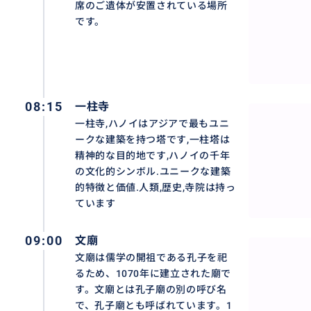
席のご遺体が安置されている場所
です。
08:15
一柱寺
一柱寺,ハノイはアジアで最もユニ
ークな建築を持つ塔です,一柱塔は
精神的な目的地です,ハノイの千年
の文化的シンボル.ユニークな建築
的特徴と価値.人類,歴史,寺院は持っ
ています
09:00
文廟
文廟は儒学の開祖である孔子を祀
るため、1070年に建立された廟で
す。文廟とは孔子廟の別の呼び名
で、孔子廟とも呼ばれています。1