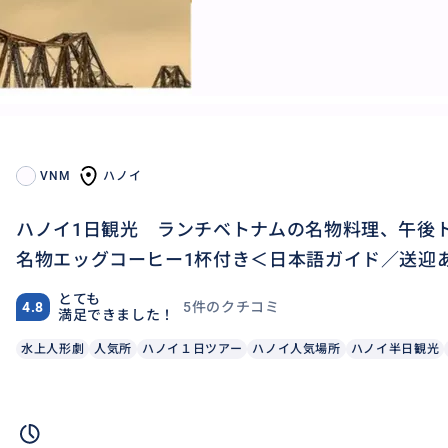
VNM
ハノイ
ハノイ1日観光 ランチベトナムの名物料理、午後
名物エッグコーヒー1杯付き＜日本語ガイド／送迎
とても
5件のクチコミ
4.8
満足できました！
水上人形劇
人気所
ハノイ１日ツアー
ハノイ人気場所
ハノイ半日観光