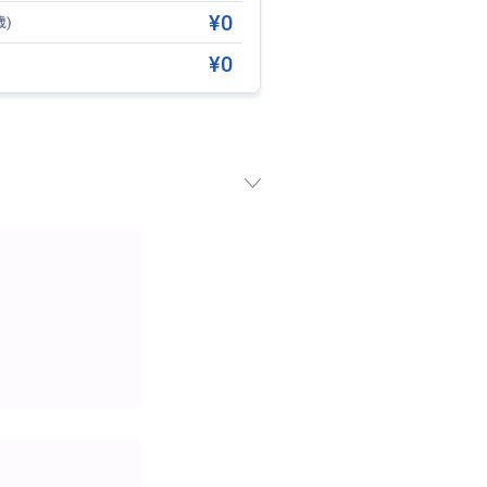
¥0
歳)
¥0
人によって建設されました。この橋
ルにちなんで名付けられていま
リカとの激しい戦いを何度も経験
立宣言を読み上げる前に、この橋
ィエンビエンフーでフランスを完
エンと改名されました。1965年
973年に修復されました。