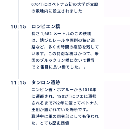
076年にはベトナム初の大学が文廟
タンロン遺跡
の敷地内に設立されました
ニンビン省・ホアルーから1010年に遷都され、1802年に
10:15
ロンビエン橋
ってベトナム王朝が置かれていた場所です。
長さ 1,682 メートルのこの鉄橋
は、錆びたレールや両側の狭い道
戦時中は軍の司令部としても使われた、とても歴史価値ある
路など、多くの時間の痕跡を残して
録されました。
います。この特別な橋はかつて、米
国のブルックリン橋に次いで世界
で 2 番目に長い橋でした。 。
おすすめ
11:15
タンロン遺跡
ニンビン省・ホアルーから1010年
に遷都され、1802年にフエに遷都
されるまで792年に渡ってベトナム
王朝が置かれていた場所です。
戦時中は軍の司令部としても使われ
た、とても歴史価値