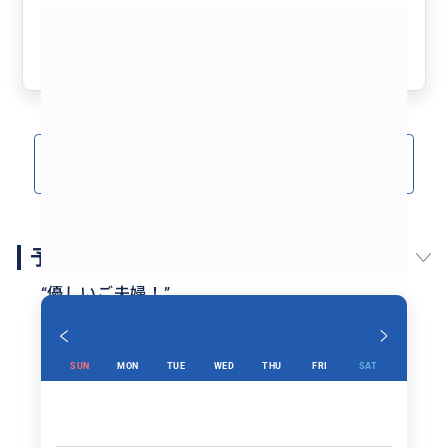
前に空港から直接バスで行く様に日程を変更しました。
もっと見る
現地では、ネットで探しても出てこない様な、ローカル
でディープなスポットも案内して頂けて感激でした。友
参考になった
3
人と旅行に行くと辟易されるくらいアクティブに動き回
る自分の要望にも、嫌な顔の一つもせずに付き合って下
さり本当にありがたかったです。
また、朝食、ランチ、夕食、全てにおいて、地元で一番
美味しいお店を教えて下さって、大満足でした。
クチコミをもっと見る(2)
チキン＆もやしのイポー名物から、バクテー、ホワイト
コーヒー、飲茶の朝食、カレーラーメンに、美味しいシ
ャリキンビールまで、グルメの街イポーを堪能できまし
た。
予約スケジュール
ご夫婦で案内して下さって、お二人ともとても優しい上
に、旦那様は四ヶ国語（マレイ語、広東語、英語、日本
“
優しいご夫婦！
”
語）が堪能。お店の注文も全て任せっきり！英語の出来
ない女性の一人旅でも、安心して回る事が出来ました。
ガイドブックでも情報の少ないイポーですが、すっかり
SUN
MON
TUE
WED
THU
FRI
SAT
大好きになりました。日帰りじゃ全然足りないことを実
感し、一泊出来て良かったです。
マレーシアに行って、イポーに行かないのは勿体ない。
沢山の方にオススメしたいガイドです。