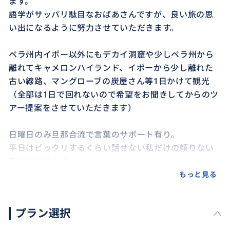
ます。
語学がサッパリ駄目なおばあさんですが、良い旅の思
い出になるように努力させていただきます。
ペラ州内イポー以外にもデカイ洞窟や少しペラ州から
離れてキャメロンハイランド、イポーから少し離れた
古い線路、マングローブの炭屋さん等1日かけて観光
（全部は1日で回れないので希望をお聞きしてからのツ
アー提案をさせていただきます）
日曜日のみ旦那合流で言葉のサポート有り。
平日はビックリするくらい話せない私だけの頼りない
案内になります。
もっと見る
プラン選択
おすすめ