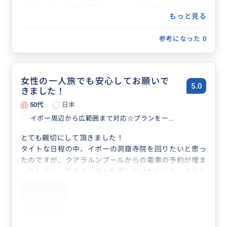
(今回、こちらの要望でガイドさんに配慮いただき1日で
もっと見る
詰め込んで貰いました)
本当にありがとうございました。。
参考になった
0
女性の一人旅でも安心してお願いで
5.0
きました！
50代
日本
イポー周辺から広範囲まで対応☆プランを一...
とても親切にして頂きました！
タイトな日程の中、イポーの洞窟寺院を回りたいと思っ
たのですが、クアラルンプールからの電車の予約が埋ま
ってしまい、日帰りツアーを探していたところ、こちら
のガイドを見つけました。
イポーまでの交通手段は自分でなんとかしなくてはなら
ないのですが（応相談？）、取引前からアドバイスを頂
けて、宿泊施設を貸して頂けることとなったので、1日