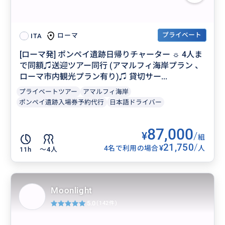
プライベート
ローマ
ITA
[ローマ発] ポンペイ遺跡日帰りチャーター ☼ 4人ま
で同額♫送迎ツアー同行 (アマルフィ海岸プラン 、
ローマ市内観光プラン有り)♫ 貸切サー...
プライベートツアー
アマルフィ海岸
ポンペイ遺跡入場券予約代行
日本語ドライバー
87,000
¥
/
組
21,750
/
¥
4名で利用の場合
人
11h
〜4人
Moonlight
5.0
(142件)