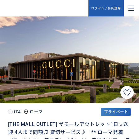
ログイン / 会員登録
ITA
ローマ
プライベート
[THE MALL OUTLET] ザモールアウトレット1日☼送
迎 4人まで同額♫ 貸切サービス♪ ** ローマ発着