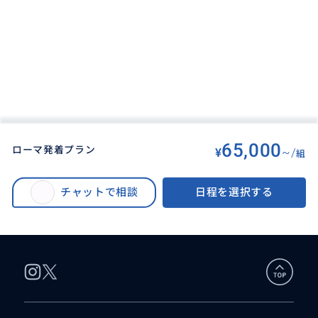
65,000
ローマ発着プラン
¥
~/
組
BUYMA TRAVEL
>
ローマオプショナルツアー
>
[THE MALL OUTLET] ザモールアウトレット1日☼送迎 4人まで同額♫ 貸切サ
チャットで相談
日程を選択する
ービス♪ ** ローマ発着（フィレンツェ着プランあり） ** 日帰りツアー<
日本語対応>