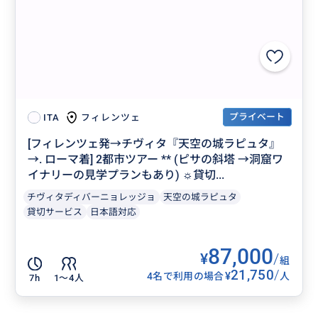
プライベート
フィレンツェ
ITA
[フィレンツェ発→チヴィタ『天空の城ラピュタ』
→. ローマ着] 2都市ツアー ** (ピサの斜塔 →洞窟ワ
イナリーの見学プランもあり) ☼貸切...
チヴィタディバーニョレッジョ
天空の城ラピュタ
貸切サービス
日本語対応
87,000
¥
/
組
21,750
/
¥
4名で利用の場合
人
7h
1〜4人