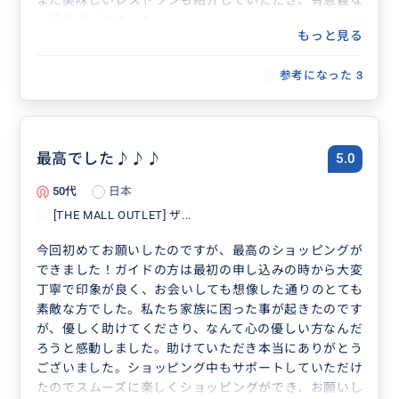
また美味しいレストランも紹介していただき、有意義な
一日を過ごせました。
もっと見る
次回、ローマに行く際も絶対にお願いしたい素敵な方で
した。
参考になった
3
ありがとうございました。グラッチェ
最高でした♪♪♪
5.0
50代
日本
[THE MALL OUTLET] ザ...
今回初めてお願いしたのですが、最高のショッピングが
できました！ガイドの方は最初の申し込みの時から大変
丁寧で印象が良く、お会いしても想像した通りのとても
素敵な方でした。私たち家族に困った事が起きたのです
が、優しく助けてくださり、なんて心の優しい方なんだ
ろうと感動しました。助けていただき本当にありがとう
ございました。ショッピング中もサポートしていただけ
たのでスムーズに楽しくショッピングができ、お願いし