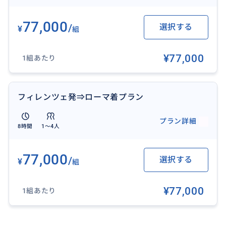
77,000
/
選択する
¥
組
¥77,000
1組あたり
この商品をご覧いただいた方には下記の商品も好評で
す！
フィレンツェ発⇒ローマ着プラン
▼[ローマ発] ポンペイ遺跡日帰りチャーター
https://travel.buyma.com/service/a030101/ic010101
プラン詳細
8時間
1〜4人
251030000029/
77,000
/
選択する
▼[ローマ発] ポジターノ+アマルフィ 日帰りツアー
http
¥
組
s://travel.buyma.com/service/a030101/ic010101250
513000016/
¥77,000
1組あたり
▼[チヴィタ・ディ・バーニョレージョ→オルビエート]
♫ 2都市日帰りツアー
https://travel.buyma.com/ser