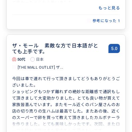
て良かったと心から思いました。
もっと見る
またイタリアに行く時はお願いしたいと思っています。
ありがとうございました。
参考になった
1
ザ・モール 素敵な方で日本語がと
5.0
ても上手です。
50代
日本
[THE MALL OUTLET] ザ...
今回は車で連れて行って頂きましてどうもありがとうご
ざいました。
ショッピングもつかず離れずの絶妙な距離感で通訳もし
て頂きまして大変助かりました。とても良い物が買えて
家族皆喜んでいます。またモール近くのパン屋さんのお
店の切り売りの生ハムは最高でした。またあの後、近く
のスーパーで卵を買って教えて頂きましたカルボナーラ
を作りました。とても美味しかったです。次回、またロ
ーマを訪れる時はまた案内をして頂きたいです。