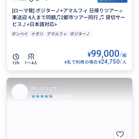
[ローマ発] ポジターノ+アマルフィ 日帰りツアー☼
車送迎 4人まで同額♫2都市ツアー同行 ♫ 貸切サー
ビス♪<日本語対応>
ポンペイ
ナポリ
アマルフィ
ポジターノ
99,000
¥
/
組
24,750
/
¥
4名で利用の場合
人
12h
1〜4人
Moonlight
5.0
(142件)