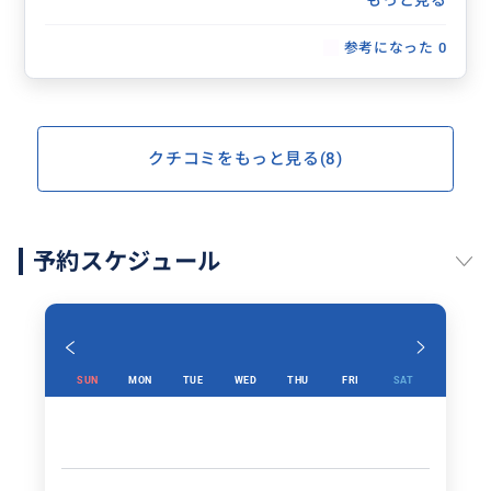
日本語がとってもお上手で安心して一日中甘えてしまい
ました。
参考になった
0
またローマに行くことがあればお世話になりたいです。
クチコミをもっと見る(8)
予約スケジュール
SUN
MON
TUE
WED
THU
FRI
SAT