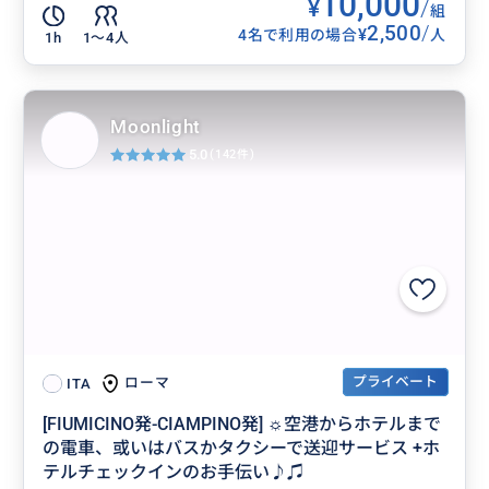
10,000
¥
/
組
2,500
/
¥
4名で利用の場合
人
1h
1〜4人
Moonlight
5.0
(142件)
プライベート
ローマ
ITA
[FIUMICINO発-CIAMPINO発] ☼空港からホテルまで
の電車、或いはバスかタクシーで送迎サービス +ホ
テルチェックインのお手伝い♪♫