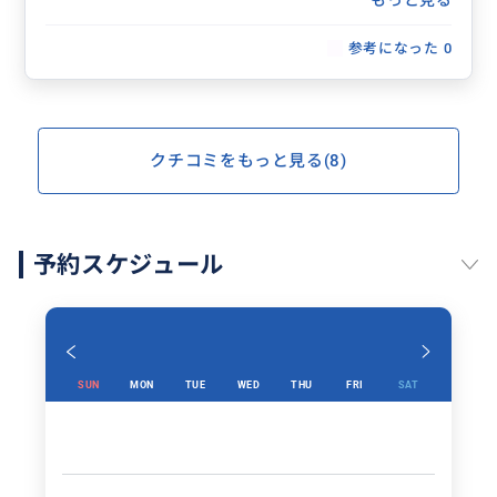
日本語がとってもお上手で安心して一日中甘えてしまい
ました。
参考になった
0
またローマに行くことがあればお世話になりたいです。
クチコミをもっと見る(8)
予約スケジュール
SUN
MON
TUE
WED
THU
FRI
SAT