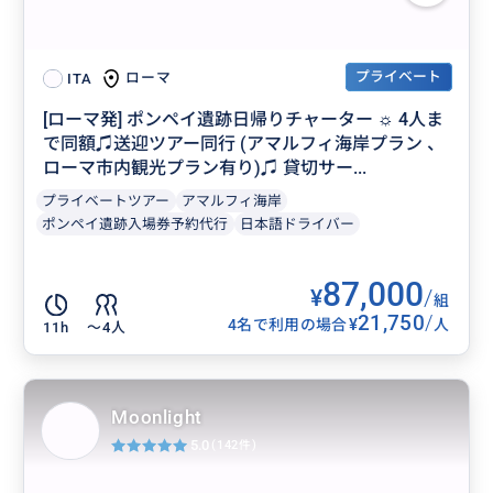
プライベート
ローマ
ITA
[ローマ発] ポンペイ遺跡日帰りチャーター ☼ 4人ま
で同額♫送迎ツアー同行 (アマルフィ海岸プラン 、
ローマ市内観光プラン有り)♫ 貸切サー...
プライベートツアー
アマルフィ海岸
ポンペイ遺跡入場券予約代行
日本語ドライバー
87,000
¥
/
組
21,750
/
¥
4名で利用の場合
人
11h
〜4人
Moonlight
5.0
(142件)