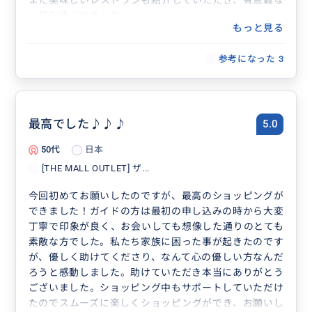
また美味しいレストランも紹介していただき、有意義な
一日を過ごせました。
もっと見る
次回、ローマに行く際も絶対にお願いしたい素敵な方で
した。
参考になった
3
ありがとうございました。グラッチェ
最高でした♪♪♪
5.0
50代
日本
[THE MALL OUTLET] ザ...
今回初めてお願いしたのですが、最高のショッピングが
できました！ガイドの方は最初の申し込みの時から大変
丁寧で印象が良く、お会いしても想像した通りのとても
素敵な方でした。私たち家族に困った事が起きたのです
が、優しく助けてくださり、なんて心の優しい方なんだ
ろうと感動しました。助けていただき本当にありがとう
ございました。ショッピング中もサポートしていただけ
たのでスムーズに楽しくショッピングができ、お願いし