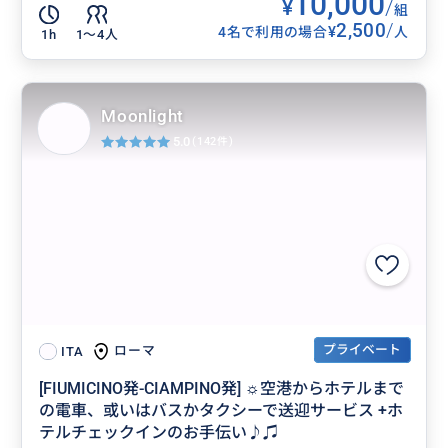
10,000
¥
/
組
2,500
/
¥
4名で利用の場合
人
1h
1〜4人
Moonlight
5.0
(142件)
プライベート
ローマ
ITA
[FIUMICINO発-CIAMPINO発] ☼空港からホテルまで
の電車、或いはバスかタクシーで送迎サービス +ホ
テルチェックインのお手伝い♪♫