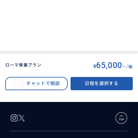
65,000
ローマ発着プラン
¥
~/
組
BUYMA TRAVEL
>
ローマオプショナルツアー
>
[THE MALL OUTLET] ザモールアウトレット1日☼送迎 4人まで同額♫ 貸切サ
チャットで相談
日程を選択する
ービス♪ ** ローマ発着（フィレンツェ着プランあり） ** 日帰りツアー<
日本語対応>