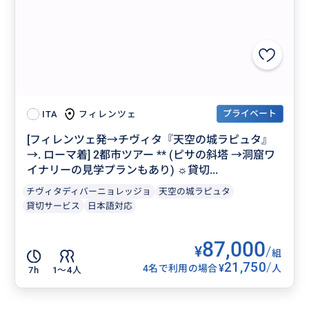
プライベート
フィレンツェ
ITA
[フィレンツェ発→チヴィタ『天空の城ラピュタ』
→. ローマ着] 2都市ツアー ** (ピサの斜塔 →洞窟ワ
イナリーの見学プランもあり) ☼貸切...
チヴィタディバーニョレッジョ
天空の城ラピュタ
貸切サービス
日本語対応
87,000
¥
/
組
21,750
/
¥
4名で利用の場合
人
7h
1〜4人