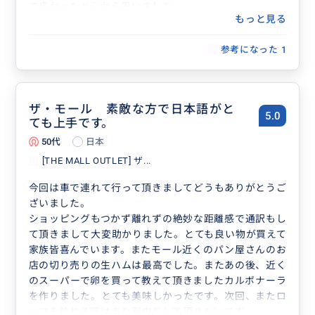
て良かったと心から思いました。
もっと見る
またイタリアに行く時はお願いしたいと思っています。
ありがとうございました。
参考になった
1
ザ・モール 素敵な方で日本語がと
5.0
ても上手です。
50代
日本
[THE MALL OUTLET] ザ...
今回は車で連れて行って頂きましてどうもありがとうご
ざいました。
ショッピングもつかず離れずの絶妙な距離感で通訳もし
て頂きまして大変助かりました。とても良い物が買えて
家族皆喜んでいます。またモール近くのパン屋さんのお
店の切り売りの生ハムは最高でした。またあの後、近く
のスーパーで卵を買って教えて頂きましたカルボナーラ
を作りました。とても美味しかったです。次回、またロ
ーマを訪れる時はまた案内をして頂きたいです。