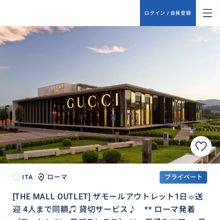
ログイン / 会員登録
ITA
ローマ
プライベート
[THE MALL OUTLET] ザモールアウトレット1日☼送
迎 4人まで同額♫ 貸切サービス♪ ** ローマ発着