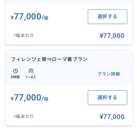
77,000
/
選択する
¥
組
¥77,000
1組あたり
この商品をご覧いただいた方には下記の商品も好評で
す！
フィレンツェ発⇒ローマ着プラン
▼[ローマ発] ポンペイ遺跡日帰りチャーター
https://travel.buyma.com/service/a030101/ic010101
プラン詳細
8時間
1〜4人
251030000029/
77,000
/
選択する
▼[ローマ発] ポジターノ+アマルフィ 日帰りツアー
http
¥
組
s://travel.buyma.com/service/a030101/ic010101250
513000016/
¥77,000
1組あたり
▼[チヴィタ・ディ・バーニョレージョ→オルビエート]
♫ 2都市日帰りツアー
https://travel.buyma.com/ser