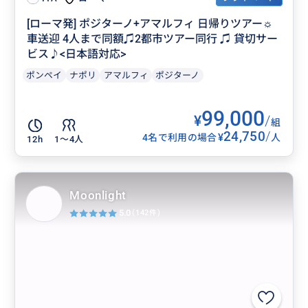
[ローマ発] ポジターノ+アマルフィ 日帰りツアー☼
車送迎 4人まで同額♫2都市ツアー同行 ♫ 貸切サー
ビス♪<日本語対応>
ポンペイ
ナポリ
アマルフィ
ポジターノ
99,000
¥
/
組
24,750
/
¥
4名で利用の場合
人
12h
1〜4人
Moonlight
5.0
(142件)