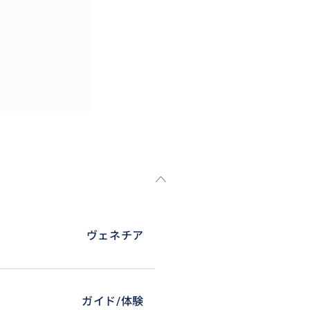
流れる小運河の中でも、ヴェネ
す。また、途中では、大運河に架
。盛り沢山の美しい風景に出会え
案内させていただきながら、ヴ
ツから、ヴェネチア風おつまみ
ヴェネチア
ガイド/体験