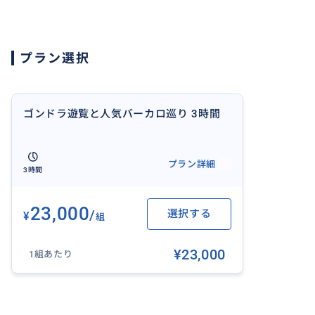
るゴンドラコースです。
ゴンドラ遊覧（30分 別途料金）を楽しんでいただいたの
プラン選択
します。
＊ゴンドラ乗船をご希望されない場合は、バーカロ巡りだ
す。
ゴンドラ遊覧と人気バーカロ巡り 3時間
ヴェネチアの地元っ子に人気のバーカロをご案内させてい
のヨーロッパ全土で大人気の食前酒スピリッツから、ヴェ
プラン詳細
ィ」をご紹介します。
3時間
ヴェネチア滞在を満喫してくための観光アドバイス、おす
23,000
/
選択する
¥
グエリアなどをご紹介します。
組
¥23,000
【ポイント】
1組あたり
・料金はあくまで目安になりますので、ご希望に応じて、
・バーカロ巡りのあと、美味しくて、オススメのレストラ
は、注文のお手伝いも行います。