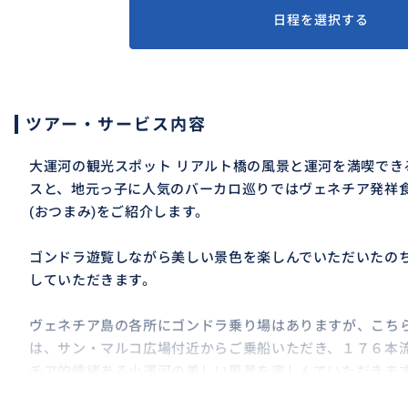
日程を選択する
ツアー・サービス内容
大運河の観光スポット リアルト橋の風景と運河を満喫でき
スと、地元っ子に人気のバーカロ巡りではヴェネチア発祥
(おつまみ)をご紹介します。
ゴンドラ遊覧しながら美しい景色を楽しんでいただいたの
していただきます。
ヴェネチア島の各所にゴンドラ乗り場はありますが、こち
は、サン・マルコ広場付近からご乗船いただき、１７６本
チア的情緒ある小運河の美しい風景を楽しんでいただきま
かる観光名所リアルト橋を眺められるコースでもあります