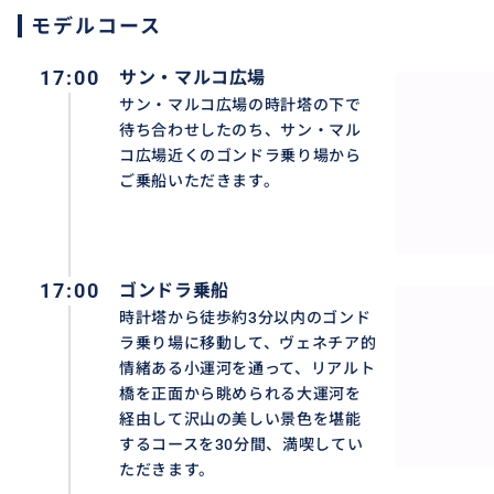
モデルコース
【提供内容】
時間：3時間
17:00
サン・マルコ広場
料金：一組で23,000円となりますので、人数は1名様で
サン・マルコ広場の時計塔の下で
待ち合わせしたのち、サン・マル
【現地集合場所】
コ広場近くのゴンドラ乗り場から
サン・マルコ広場の時計塔の下
ご乗船いただきます。
おすすめ
17:00
ゴンドラ乗船
時計塔から徒歩約3分以内のゴンド
ラ乗り場に移動して、ヴェネチア的
情緒ある小運河を通って、リアルト
橋を正面から眺められる大運河を
経由して沢山の美しい景色を堪能
するコースを30分間、満喫してい
ただきます。