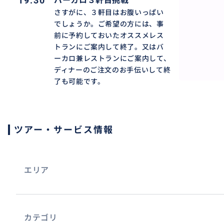
19:30
バーカロ３軒目挑戦
は、サン・マルコ広場付近からご乗船いただき、１７６本
さすがに、３軒目はお腹いっぱい
チア的情緒ある小運河の美しい風景を楽しんでいただきま
でしょうか。ご希望の方には、事
かる観光名所リアルト橋を眺められるコースでもあります
前に予約しておいたオススメレス
るゴンドラコースです。
トランにご案内して終了。又はバ
ーカロ兼レストランにご案内して、
ヴェネチアの地元っ子に人気のバーカロをはしごして、ご
ディナーのご注文のお手伝いして終
ェネチア発祥のヨーロッパ全土で大人気の食前酒スピリッ
了も可能です。
「チケッティ」を味わっていただきます。
ツアー・サービス情報
エリア
カテゴリ