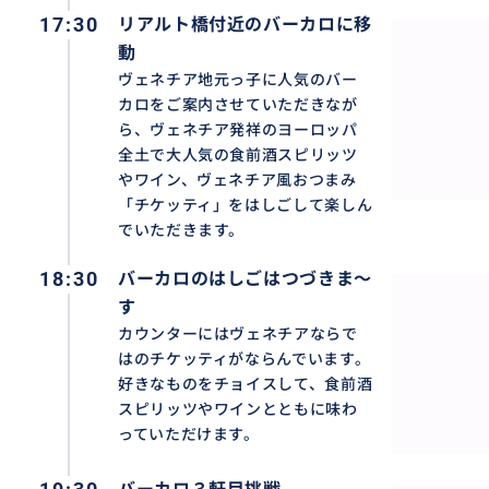
17:30
リアルト橋付近のバーカロに移
動
ヴェネチア地元っ子に人気のバー
カロをご案内させていただきなが
ら、ヴェネチア発祥のヨーロッパ
全土で大人気の食前酒スピリッツ
やワイン、ヴェネチア風おつまみ
「チケッティ」をはしごして楽しん
でいただきます。
18:30
バーカロのはしごはつづきま〜
す
カウンターにはヴェネチアならで
はのチケッティがならんでいます。
好きなものをチョイスして、食前酒
ゴンドラ遊覧しながら美しい景色を楽しんでいただいたの
スピリッツやワインとともに味わ
していただきます。
っていただけます。
ヴェネチア島の各所にゴンドラ乗り場はありますが、こち