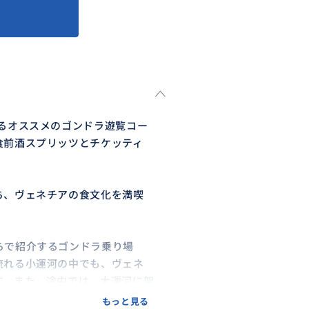
るオススメのゴンドラ遊覧コー
食前酒スプリッツとチケッティ
ち、ヴェネチアの食文化を満喫
らで紹介するゴンドラ乗り場
流れる小運河の中でも、ヴェネ
す。また、途中では、大運河に架
。盛り沢山の美しい風景に出会え
もっと見る