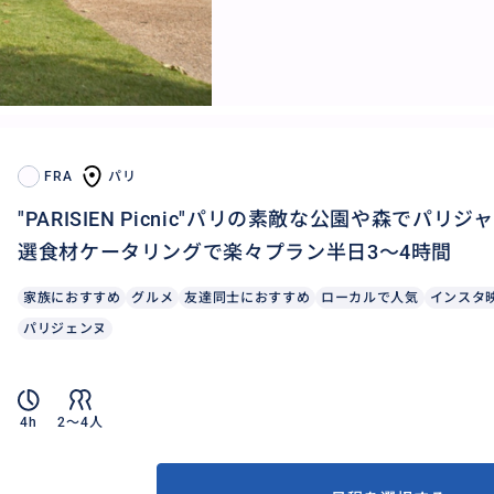
FRA
パリ
"PARISIEN Picnic"パリの素敵な公園や森でパ
選食材ケータリングで楽々プラン半日3〜4時間
家族におすすめ
グルメ
友達同士におすすめ
ローカルで人気
インスタ
パリジェンヌ
4h
2〜4人