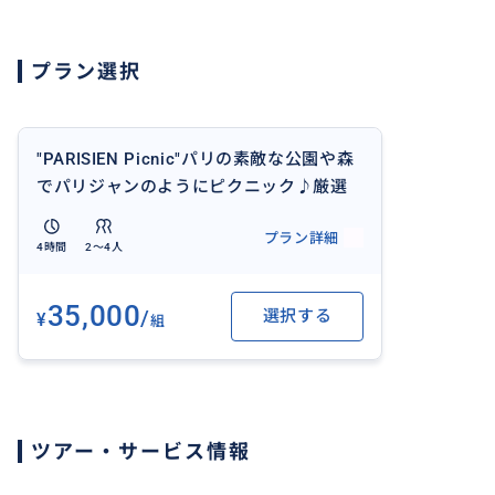
※お2人様〜最大4名様までのご利用が可能です。
プラン選択
おすすめ
"PARISIEN Picnic"パリの素敵な公園や森
でパリジャンのようにピクニック♪厳選
食材ケータリングで楽々プラン半日3〜4
プラン詳細
時間
4時間
2〜4人
35,000
/
選択する
¥
組
ツアー・サービス情報