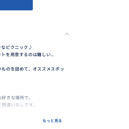
きなピクニック♪
ットを用意するのは難しい…
いものを詰めて、オススメスポッ
お好きな場所で。
と間違いなしです。
食材ベジタリアン用にも対応し
もっと見る