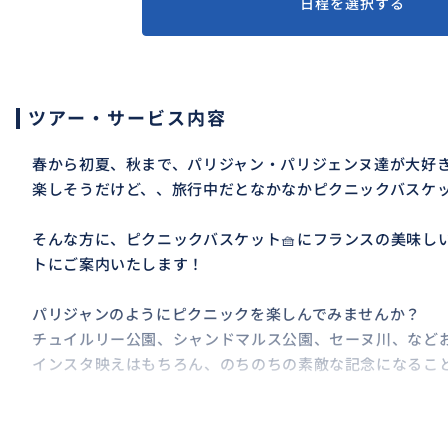
日程を選択する
ツアー・サービス内容
春から初夏、秋まで、パリジャン・パリジェンヌ達が大好
楽しそうだけど、、旅行中だとなかなかピクニックバスケ
そんな方に、ピクニックバスケット🧺にフランスの美味し
トにご案内いたします！
パリジャンのようにピクニックを楽しんでみませんか？
チュイルリー公園、シャンドマルス公園、セーヌ川、など
インスタ映えはもちろん、のちのちの素敵な記念になるこ
★バスケットの中身は、ノンアルコールやグルテンフリー
ております。