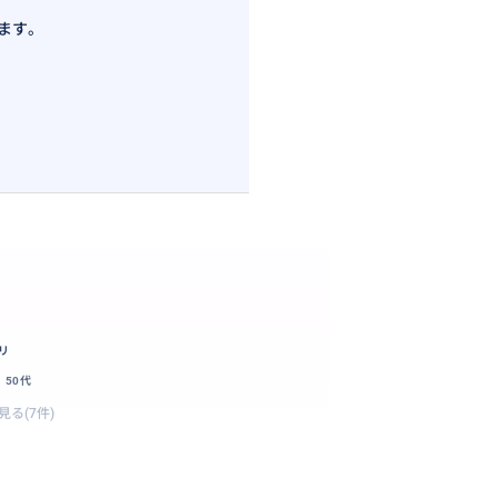
ます。
リ
50代
見る(7件)