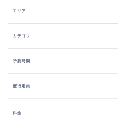
エリア
カテゴリ
所要時間
美味しいバケット🥖厳選食材をご用意して、現地までお持
おすすめ
催行定員
料金