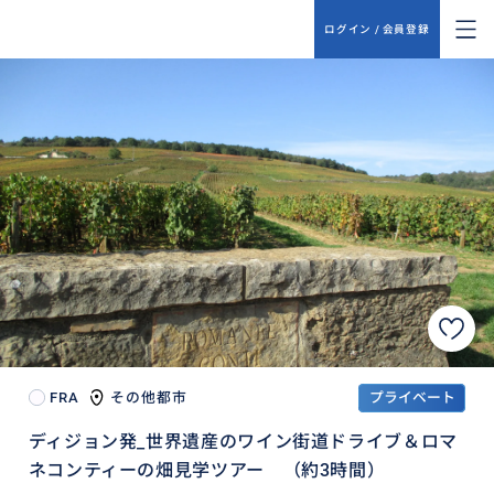
ログイン / 会員登録
FRA
その他都市
プライベート
ディジョン発_世界遺産のワイン街道ドライブ＆ロマ
ネコンティーの畑見学ツアー （約3時間）