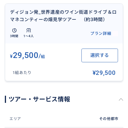
お申込み後具体的にメッセージにてご相談。
※お申込み時の料金は最終料金ではありません。
ディジョン発_世界遺産のワイン街道ドライブ＆ロ
マネコンティーの畑見学ツアー （約3時間）
【ポイント】
行きたい場所ややりたいことをあげて頂ければ、それ
プラン詳細
3時間
1〜4人
に合わせて当日の行程を計画します。
29,500
/
選択する
¥
組
おすすめ
¥29,500
1組あたり
ツアー・サービス情報
エリア
その他都市