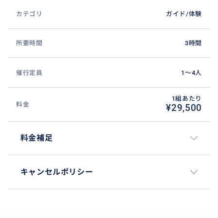
カテゴリ
ガイド/体験
所要時間
3時間
催行定員
1〜4人
内容：ワイン街道をご案内します。
時間：約3時間
1組あたり
料金
¥29,500
人数：１名様〜4名まで。 ※時間によって料金は調整
可能です。
当日実費をお支払下さい
料金補足
・移動費（電車、バスやタクシーなどの公共交通料
金）
・その他観光施設などへの入場料や使用料などかかる
キャンセルポリシー
経費
・食事代（ガイドの食事代もお支払いお願いします）
※カフェやレストランなどで食事をする場合のみ。