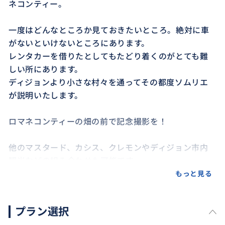
ネコンティー。
一度はどんなところか見ておきたいところ。絶対に車
がないといけないところにあります。
レンタカーを借りたとしてもたどり着くのがとても難
しい所にあります。
ディジョンより小さな村々を通ってその都度ソムリエ
が説明いたします。
ロマネコンティーの畑の前で記念撮影を！
他のマスタード、カシス、クレモンやディジョン市内
観光などの組み合わせも可能です。
もっと見る
【ポイント】
料金はあくまで目安になりますので、時間、内容によ
プラン選択
って調整します。