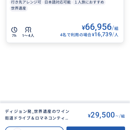
行き先アレンジ可
日本語対応可能
１人旅におすすめ
世界遺産
66,956
¥
/
組
16,739
/
¥
4名で利用の場合
人
7h
1〜4人
ディジョン発_世界遺産のワイン
29,500
¥
~/
組
街道ドライブ＆ロマネコンティー
BUYMA TRAVEL
>
その他都市オプショナルツアー
>
の畑見学ツアー （約3時間）
ディジョン発_世界遺産のワイン街道ドライブ＆ロマネコンティーの畑見学ツ