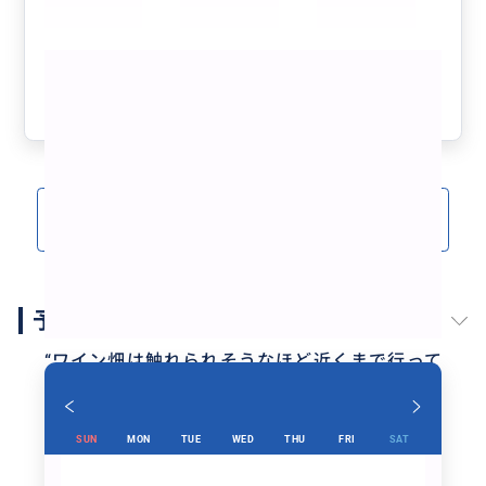
ネとアイスクリームからスタート。
一番の希望だったブドウ畑は、ドライブと立ち寄りで近
もっと見る
くからも遠くからも満喫。ロマネコンティーさんの深い
ワインの知識で、楽しくより深く見学しました。
参考になった
0
陽の光を浴びたブドウ畑はまさにコート・ドール（黄金
色の丘）でした。
メインだったトラペは トラベの都合で行けなくなりま
したが、その分ディジョンでのショップや市場での買い
物、ボーヌ゙のワイナリー見学と試飲、購入など素晴らし
クチコミをもっと見る(3)
い代案で楽しみました。
ありがとうございました。
次はトラペで彼女の解説を聞きながらのランチ＆試飲を
したいです。
予約スケジュール
“
ワイン畑は触れられそうなほど近くまで行って
楽しめます。
”
SUN
MON
TUE
WED
THU
FRI
SAT