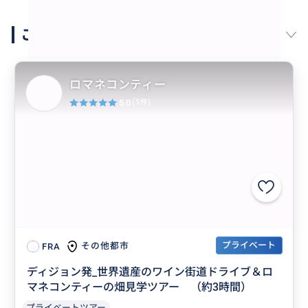
このガイドの他の商品
“
週に3日しかオープンしない市場で見学とお買い
ロマネコンティー
物
”
5.0
(5件)
プライベート
その他都市
FRA
ディジョン発_世界遺産のワイン街道ドライブ＆ロ
マネコンティーの畑見学ツアー （約3時間）
“
コルトンの丘付近から。まさにコート・ドー
プライベートツアー