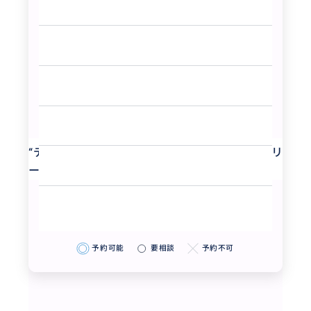
“
ディジョン中心部、絶品のコルネとアイスクリ
ームのお店
”
予約可能
要相談
予約不可
ガイドのプラン対応可能時間
9:00 ~ 18:00