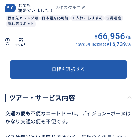
とても
3件のクチコミ
5.0
満足できました！
行き先アレンジ可
日本語対応可能
１人旅におすすめ
世界遺産
隠れ家スポット
66,956
¥
/
組
16,739
4名で利用の場合
¥
/
人
7h
1〜4人
日程を選択する
ツアー・サービス内容
交通の便も不便なコートドール。ディジョン―ボーヌは
かなり交通の便も不便です。