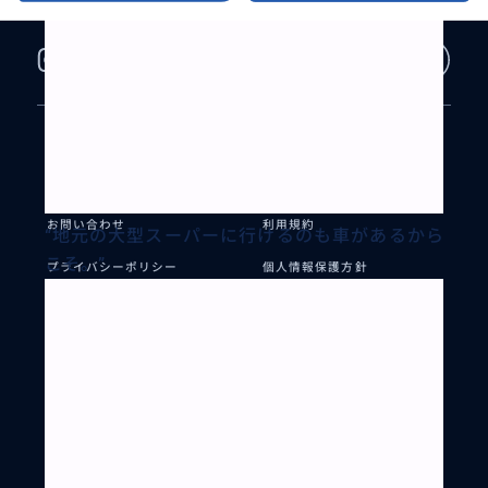
BUYMA TRAVELとは?
リクエストとは?
パートナー登録
ご利用ガイド
お問い合わせ
利用規約
“
地元の大型スーパーに行けるのも車があるから
こそ。
”
プライバシーポリシー
個人情報保護方針
特定商取引法に関する表記
お客様情報の外部送信につい
て
会社案内
BUYMA