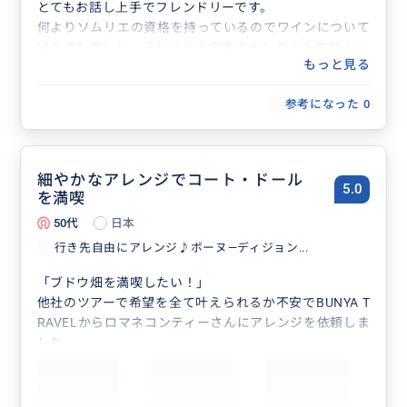
とてもお話し上手でフレンドリーです。
何よりソムリエの資格を持っているのでワインについて
はとても詳しく、それに合う食事のセレクトも抜群！
もっと見る
ワインの味はもとより思い出になる事を学びました。
本当にありがとうございました。
参考になった
0
細やかなアレンジでコート・ドール
5.0
を満喫
50代
日本
行き先自由にアレンジ♪ボーヌ―ディジョン...
「ブドウ畑を満喫したい！」
他社のツアーで希望を全て叶えられるか不安でBUNYA T
RAVELからロマネコンティーさんにアレンジを依頼しま
した。
曖昧なリクエストにも関わらず、私の希望を叶えた上で
さらに魅力的なアレンジをしてくださいました。
ディジョン近くに住む彼女だからこそ知る美味しいコル