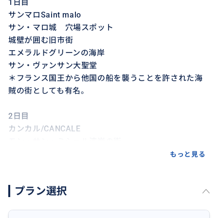
1日目
サンマロSaint malo
サン・マロ城 穴場スポット
城壁が囲む旧市街
エメラルドグリーンの海岸
サン・ヴァンサン大聖堂
＊フランス国王から他国の船を襲うことを許された海
賊の街としても有名。
2日目
カンカル/CANCALE
モン・サン・ミシェル湾岸の街
グルアン岬
もっと見る
＊フランス王妃マリー・アントワネット、皇帝ナポレ
オンなどからも愛されたことでも知られる名産品の牡
プラン選択
蠣は、世界中にその名を知られるこの街を代表する逸
品。