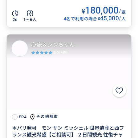
180,000
¥
/
組
45,000
/
¥
4名で利用の場合
人
2d
1〜6人
心旅＆シンちゅん
5.0
(4件)
その他都市
FRA
＊パリ発可 モン サン ミッシェル 世界遺産と西フ
ランス観光希望【ご相談可】 ２日間観光 往復チャ