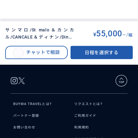
サンマロ/St malo＆カンカ
55,000
¥
~/
組
ル/CANCALE＆ディナン/Dinan
BUYMA TRAVEL
>
その他都市オプショナルツアー
>
西フランス 2日間観光 フランス最
サンマロ/St malo＆カンカル/CANCALE＆ディナン/Dinan 西フランス 2日間
も美しい村 往復チャーター車で移
チャットで相談
日程を選択する
観光 フランス最も美しい村 往復チャーター車で移動
動
BUYMA TRAVELとは?
リクエストとは?
パートナー登録
ご利用ガイド
お問い合わせ
利用規約