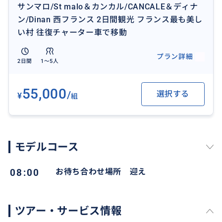
サンマロ/St malo＆カンカル/CANCALE＆ディナ
ン/Dinan 西フランス 2日間観光 フランス最も美し
✳︎基本観光は自由時間です。
い村 往復チャーター車で移動
観光のご同行をご希望される方はご相談ください。
ご要望があれば他の場所もアレンジ可能です。
プラン詳細
2日間
1〜5人
絶景の観光地
ホテル案内、
55,000
/
選択する
¥
組
おすすめショップ、
牡蠣レストランなどご紹介。
日程”週末”
モデルコース
レンヌ出発/西フランスエリア
送迎
08:00
お待ち合わせ場所 迎え
ご相談ください！
ツアー・サービス情報