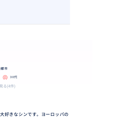
他都市
30代
見る(4件)
大好きなシンです。ヨーロッパの