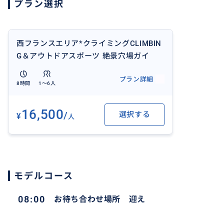
プラン選択
絶景の観光地
ピクニック
などご紹介。
西フランスエリア*クライミングCLIMBIN
G＆アウトドアスポーツ 絶景穴場ガイ
日程”週末、平日”OK
ド 1日or2日希望可能 往復チャーター車
プラン詳細
*レンヌRENNES/サンマロSaint malo/ナントNANTE
で移動
8時間
1〜6人
迎
(パリ不可）
16,500
/
選択する
¥
（車種6人）送迎
人
ご相談ください！
モデルコース
08:00
お待ち合わせ場所 迎え